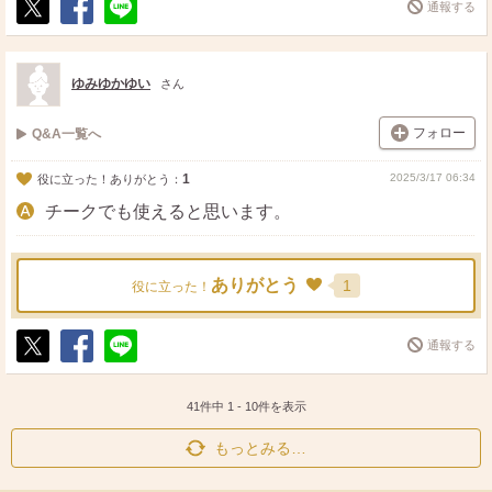
通報する
ポ
シ
送
ス
ェ
る
ト
ア
ゆみゆかゆい
さん
フォロー
Q&A一覧へ
1
2025/3/17 06:34
役に立った！ありがとう：
チークでも使えると思います。
ありがとう
1
役に立った！
通報する
ポ
シ
送
ス
ェ
る
ト
ア
41件中
1
-
10
件を表示
もっとみる…