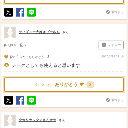
通報する
ポ
シ
送
ス
ェ
る
ト
ア
ディズニー大好きプーさん
さん
フォロー
Q&A一覧へ
3
2025/3/19 23:16
役に立った！ありがとう：
チークとしても使えると思います
ありがとう
3
役に立った！
通報する
ポ
シ
送
ス
ェ
る
ト
ア
☆☆リラックマさん☆☆
さん