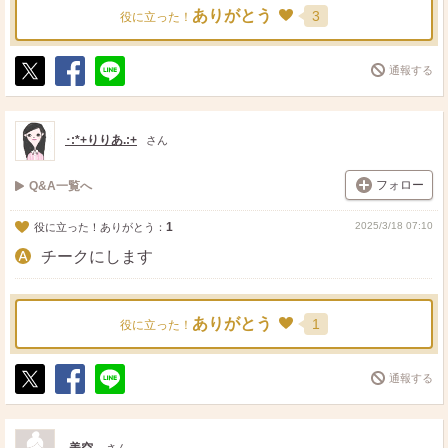
ありがとう
3
役に立った！
通報する
ポ
シ
送
ス
ェ
る
ト
ア
･:*+りりあ.:+
さん
フォロー
Q&A一覧へ
1
2025/3/18 07:10
役に立った！ありがとう：
チークにします
ありがとう
1
役に立った！
通報する
ポ
シ
送
ス
ェ
る
ト
ア