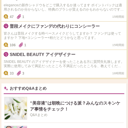
eleganceの新作シャドウをどこで購入するか迷ってます ポイントバックは適
用されるのか分からないし、特典のブラシが貰えるのかもわからないのですが
詳しい方いらっしゃいますか？ なるべくお得に購入したいと思っています
47
1
15時間前
普段メイクにファンデの代わりにコンシーラー
皆さんは普段メイクする時ベースメイクどうしてますか？ ファンデは使って
ますか？ 下地+コンシーラー+粉だとどうかなと思ってます。
106
1
15時間前
SNIDEL BEAUTY アイデザイナー
SNIDEL BEAUTY のアイデザイナーを使ったことある方に質問失礼致します。
実際に使用してみて満足だったところ 不満足だったところを、教えてくださ
い。 おすすめのカラーも教えていただけると嬉しいです！ よろしくお願い致
33
3
16時間前
します。
おすすめQ&Aまとめ
“美容液”は朝晩につける派？みんなのスキンケ
ア事情をチェック！
Q&Aまとめ