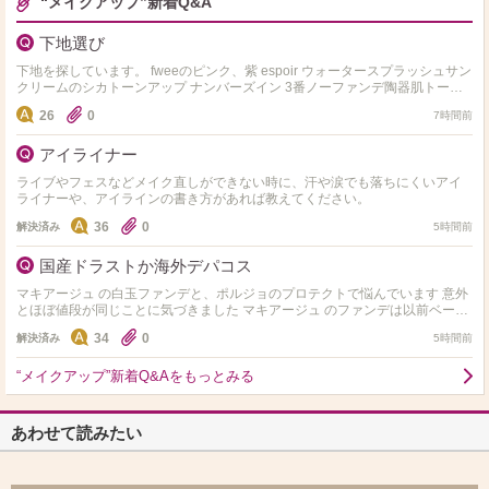
“メイクアップ”新着Q&A
下地選び
下地を探しています。 fweeのピンク、紫 espoir ウォータースプラッシュサン
クリームのシカトーンアップ ナンバーズイン 3番ノーファンデ陶器肌トーン
アップUVクリームEX の下地の…
26
0
7時間前
アイライナー
ライブやフェスなどメイク直しができない時に、汗や涙でも落ちにくいアイ
ライナーや、アイラインの書き方があれば教えてください。
36
0
解決済み
5時間前
国産ドラストか海外デパコス
マキアージュ の白玉ファンデと、ポルジョのプロテクトで悩んでいます 意外
とほぼ値段が同じことに気づきました マキアージュ のファンデは以前ベージ
ュの方を買ったことがあり、手でテキトーに塗ると鼻…
34
0
解決済み
5時間前
“メイクアップ”新着Q&Aをもっとみる
あわせて読みたい