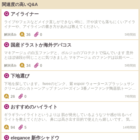
関連度の高いQ&A
アイライナー
ライブやフェスなどメイク直しができない時に、汗や涙でも落ちにくいアイラ
イナーや、アイラインの書き方があれば教えてください。
36
0
解決済み
5時間前
国産ドラストか海外デパコス
マキアージュ の白玉ファンデと、ポルジョのプロテクトで悩んでいます 意外
とほぼ値段が同じことに気づきました マキアージュ のファンデは以前ベージ
ュの方を買ったことがあり、手でテキトーに塗ると鼻や頬に毛穴落ちするなと
34
0
解決済み
5時間前
いう感じがありました ポルジョは店頭でBAさんが試させてくれたのは手の甲
だったので、キレイですが実際に顔に塗るとどうなのかな？と思っています
下地選び
下地を探しています。 fweeのピンク、紫 espoir ウォータースプラッシュサン
クリームのシカトーンアップ ナンバーズイン 3番ノーファンデ陶器肌トーンア
ップUVクリームEX の下地の中で ①乾燥しない ②皮脂崩れもしにくい ③(こっ
26
0
7時間前
くりした重いテクスチャのは苦手なので)伸びがよく、軽い着け心地 に1番当て
はまる下地はどれですか？ 乾燥せずに皮脂崩れもしにくく崩れ方が綺麗な下
おすすめのハイライト
地を探してます。 また、重いテクスチャだと伸ばす時にムラになったり時間
がかかるのでサッと伸ばせるのがいいです どなたか教えてください！
ギラギラハイライトというよりは 肌が発光しているようなツヤ感が出るハイ
ライトを教えてください。 鼻には高さ出す目的で使えたら嬉しいです。 気に
なってるのは以下の4つです。 ・Dior ディオールスキン フォーエヴァー グロ
94
5
14時間前
ウ マキシマイザー ・Dior ディオールスキン フォーエヴァー グロウ マキシマ
イザー ・Diorバックステージ グロウ マキシマイザー パレット ・NARSライト
elegance 新作シャドウ
リフレクティング ルミナイジングスティック ・