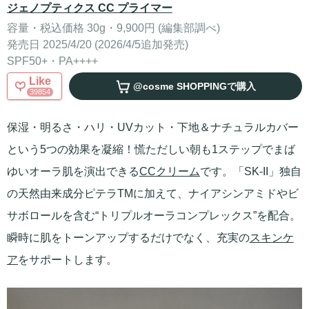
ジェノプティクス CC プライマー
容量・税込価格 30g・9,900円 (編集部調べ)
発売日 2025/4/20 (2026/4/5追加発売)
SPF50+・PA++++
Like
@cosme SHOPPING
で購入
39854
保湿・明るさ・ハリ・UVカット・下地＆ナチュラルカバー
という5つの効果を凝縮！慌ただしい朝も1ステップでまば
ゆいオーラ肌を演出できる
CCクリーム
です。「SK-II」独自
の天然由来成分ピテラTMに加えて、ナイアシンアミドやビ
サボロールを含む“トリプルオーラコンプレックス”を配合。
瞬時に肌をトーンアップするだけでなく、充実の
スキンケ
ア
をサポートします。