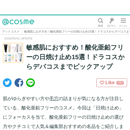
@cosme
アットコスメ
敏感肌におすすめ！酸化亜鉛フリーの日焼け止め15選！ドラコスからデパコスま
2026/05/01 UPDATE
敏感肌におすすめ！酸化亜鉛フリ
ーの日焼け止め15選！ドラコスか
らデパコスまでピックアップ
Like
490
肌がゆらぎやすい方や
毛穴
の詰まりが気になる方が注目し
ている、酸化亜鉛フリーのコスメ。今回は「日焼け止め」
にフォーカスを当て、酸化亜鉛フリーの日焼け止めの選び
方やクチコミで人気＆編集部おすすめの名品をご紹介しま