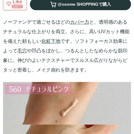
Like
@cosme SHOPPING
で購入
13277
ノーファンデで過ごせるほどの
カバー力
と、透明感のある
ナチュラルな仕上がりを両立。さらに、高いUVカット機能
を備えた頼もしい
化粧下地
です。ソフトフォーカス効果に
よって
毛穴
や凹凸をぼかし、つるんとしたなめらかな肌印
象に。伸びのよいテクスチャーでスルスル広がりながらピ
タッと密着し、メイク崩れを防ぎます。