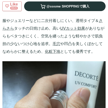
Like
@cosme SHOPPING
で購入
8820
服やジュエリーなどに二次付着しにくい、透明タイプ＆
さ
らさら
タッチの日焼け止め。高い
UVカット効果
がありなが
らもベタつきにくく、空気を纏ったような軽やかさで肌負
担の少ないつけ心地を追求。
毛穴
や凹凸を美しくぼかして
なめらかに整えるため、
化粧下地
としても優秀です。