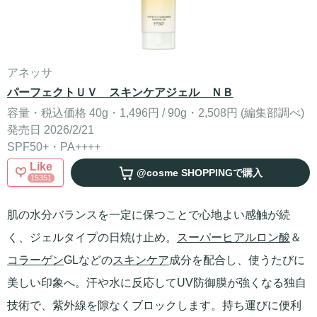
アネッサ
パーフェクトＵＶ スキンケアジェル ＮＢ
容量・税込価格 40g・1,496円 / 90g・2,508円 (編集部調べ)
発売日 2026/2/21
SPF50+・PA++++
Like
@cosme SHOPPING
で購入
15351
肌の水分バランスを一定に保つことで心地よい感触が続
く、ジェルタイプの日焼け止め。
スーパー
ヒアルロン酸
＆
コラーゲン
GLなどの
スキンケア
成分を配合し、使うたびに
美しい印象へ。汗や水に反応してUV防御膜が強くなる独自
技術で、紫外線を隙なくブロックします。持ち運びに便利