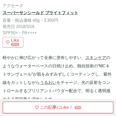
アクセーヌ
スーパーサンシールド ブライトフィット
容量・税込価格 40g・3,300円
発売日 2018/3/16
SPF50+・PA++++
Like
3542
軽やかに伸び広がって全身に塗布しやすい、
スキンケア
の
ようなウォーターベースの日焼け止め。独自技術の“MCキ
トサンヴェール”が肌をみずみずしくコーティングし、紫外
線をカットしながら
うるおい
をチャージ。光の反射をコン
トロールするブリリアントパウダー配合で、明るく透明感
のある肌印象を演出します。
この記事にLike！
490