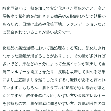
酸化亜鉛とは、熱を加えて安定化させた亜鉛のこと。高い
屈折率で紫外線を散乱させる効果や皮脂崩れを防ぐ効果が
あるため、日焼け止めや
化粧下地
、
ファンデーション
など
に配合されていることが多い成分です。
化粧品の製造過程において熱処理をする際に、酸化しきれ
なかった亜鉛が混ざることがあります。その量が多ければ
多いほど、汗などの水分によって金属イオンが流出して金
属アレルギーを発症させたり、皮脂を吸着して固める効果
により
毛穴
詰まりを起こしたりする可能性があると言われ
ています。もちろん、肌トラブルに影響がない場合がほと
んどですが、酸化亜鉛に反応しやすい方や金属アレルギー
をお持ちの方、肌が敏感に傾きやすい方、超
低刺激
性のコ