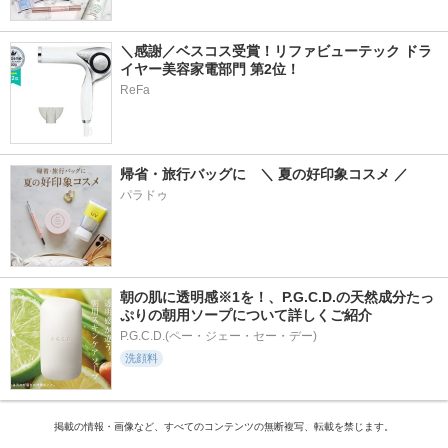
＼感謝／ベスコス受賞！リファビューテック ドラ
イヤー美容家電部門 第2位！
ReFa
帰省・旅行バッグに　＼ 夏の好印象コスメ ／
パラドゥ
朝の肌に透明感※1を！、P.G.C.D.の天然成分たっ
ぷりの朝用ソープについて詳しくご紹介
P.G.C.D.(ペー・ジェー・セー・デー)
洗顔料
掲載の情報・画像など、すべてのコンテンツの無断複写、転載を禁じます。