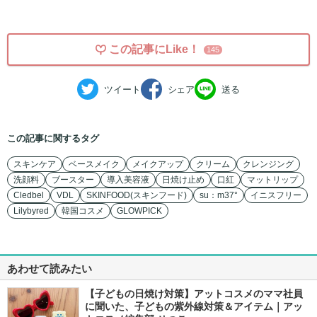
この記事にLike！
145
ツイート
シェア
送る
この記事に関するタグ
スキンケア
ベースメイク
メイクアップ
クリーム
クレンジング
洗顔料
ブースター
導入美容液
日焼け止め
口紅
マットリップ
Cledbel
VDL
SKINFOOD(スキンフード)
su：m37°
イニスフリー
Lilybyred
韓国コスメ
GLOWPICK
あわせて読みたい
【子どもの日焼け対策】アットコスメのママ社員
に聞いた、子どもの紫外線対策＆アイテム｜アッ