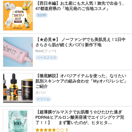
【西日本編】お土産にも大人気！旅先で出会う、
47都道府県の「地元発のご当地コスメ」
洗顔料
【★必見★】 ノーファンデでも美肌見え！1日中
さらさら肌が続く大バズり新作下地
fwee(フィー)
ベースメイク
【徹底解説】オバジアイテムを使った、なりたい
肌別スキンケアの組み合わせ「Myオバジレシピ」
ご紹介
オバジ
クリーム
【超薄膜ゲルマスクでお肌整う☆ひたひた過ぎ
PDRN&ヒアルロン酸美容液でエイジングケア完
了！！】  　まず驚いたのが、ヒタヒタ…
5