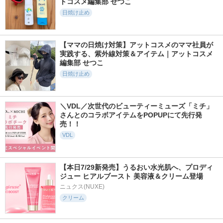
トコスメ編集部 せつこ
日焼け止め
【ママの日焼け対策】アットコスメのママ社員が
実践する、紫外線対策＆アイテム｜アットコスメ
編集部 せつこ
日焼け止め
＼VDL／次世代のビューティーミューズ「ミチ」
さんとのコラボアイテムをPOPUPにて先行発
売！！
VDL
【本日7/29新発売】うるおい水光肌へ、プロディ
ジュー ヒアルブースト 美容液＆クリーム登場
ニュクス(NUXE)
クリーム