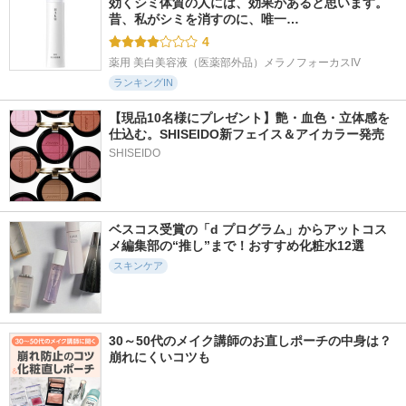
効くシミ体質の人には、効果があると思います。 
昔、私がシミを消すのに、唯一…
4
薬用 美白美容液（医薬部外品）メラノフォーカスIV
ランキングIN
【現品10名様にプレゼント】艶・血色・立体感を
仕込む。SHISEIDO新フェイス＆アイカラー発売
SHISEIDO
ベスコス受賞の「d プログラム」からアットコス
メ編集部の“推し”まで！おすすめ化粧水12選
スキンケア
30～50代のメイク講師のお直しポーチの中身は？
崩れにくいコツも