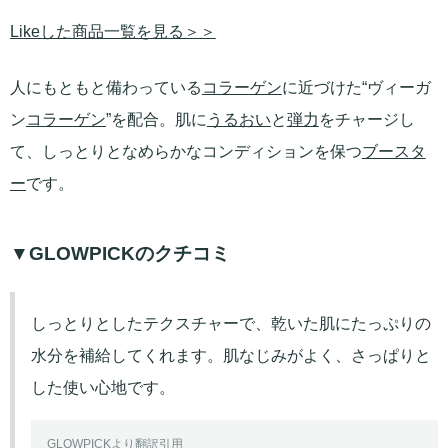
Likeした商品一覧を見る＞＞
人にもともと備わっている
コラーゲン
に近づけた“ヴィーガ
ン
コラーゲン
”を配合。肌に
うるおい
と
弾力
をチャージし
て、しっとりとなめらかなコンディションを保つ
ブースタ
ー
です。
▼GLOWPICKのクチコミ
しっとりとしたテクスチャーで、乾いた肌にたっぷりの
水分を補給してくれます。肌なじみがよく、さっぱりと
した使い心地です。
GLOWPICKより翻訳引用