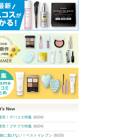
t's New
発売！デパコス特集
(6/24)
発売！プチプラ特集
(6/24)
線に負けない！ベストイレブン
(6/10)