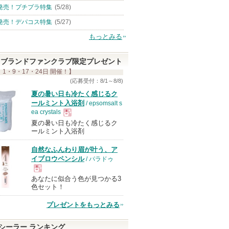
発売！プチプラ特集
(5/28)
発売！デパコス特集
(5/27)
もっとみる
ブランドファンクラブ限定プレゼント
 1・9・17・24日 開催！】
(応募受付：8/1～8/8)
夏の暑い日も冷たく感じるク
ールミント入浴剤
/ epsomsalt s
ea crystals
夏の暑い日も冷たく感じるク
現
ールミント入浴剤
自然なふんわり眉が叶う、ア
品
イブロウペンシル
/ パラドゥ
あなたに似合う色が見つかる3
現
色セット！
プレゼントをもっとみる
品
シーラー ランキング