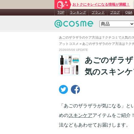
おトクにキレイになる情報が満載！
TOP
ランキング
ブランド
ブログ
Q&A
あごのザラザラのケア方法は？クチコミで人気のス
アットコスメ
>
あごのザラザラのケア方法は？クチ
2026/05/06 UPDATE
あごのザラザ
気のスキンケ
「あごのザラザラが気になる」と
めの
スキンケア
アイテムをご紹介
法などもあわせてお届けします。