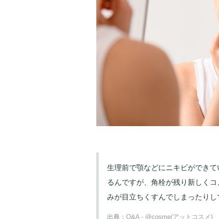
生理前で顎などにニキビができて
るんですが、角栓が残り新しくコ
みが目立ちくすんでしまったりし
出典：
Q&A - @cosme(アットコスメ)