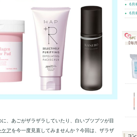
6月
6月
【毎月
のに、あごがザラザラしていたり、白いプツプツが目
ンケア
を今一度見直してみませんか？今回は、ザラザ
コン