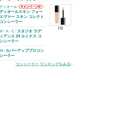
ディオール
/
ディオールから
ディオールスキン フォー
のお知らせがあ
エヴァー スキン コレクト
ります
コンシーラー
1位
スタジオ ラデ
M・A・C
/
ィアンス 24 ルミナス コ
ンシーラー
カバーアッププロコン
tfit
/
シーラー
コンシーラー ランキングをみる