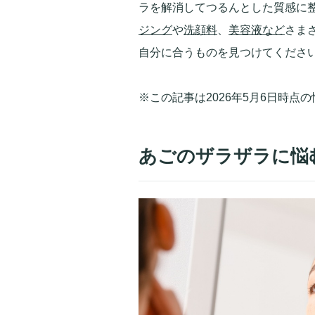
ラを解消してつるんとした質感に
ジング
や
洗顔料
、
美容液など
さま
自分に合うものを見つけてください
※この記事は2026年5月6日時点
あごのザラザラに悩