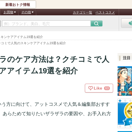
新着おトク情報
お買物
その他
カテゴリ一覧
ベストコスメ
キンケアアイテム19選を紹介
コミで人気のスキンケアアイテム19選を紹介
ラのケア方法は？クチコミで人
注目
アアイテム19選を紹介
Like
63
いう方に向けて、アットコスメで人気＆編集部おすす
！ あらためて知りたいザラザラの要因や、お手入れ方