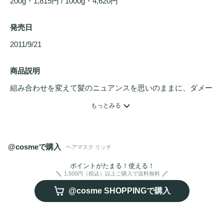
200g・1,815円 / 1000g・4,620円
発売日
2011/9/21 
商品説明
組み合わせを変えて髪のニュアンスを思いのままに、ダメー
ジケアしながらフォルムをキープするシリーズの
ヘアトリー
もっとみる
トメント
。適度な重さと潤いを与え、なめらかな指通りへ導
きます。フレッシュなゆずベースのやさしい香り。
@cosmeで購入
ヘアマスク リッチ
ポイントがたまる！使える！
1,500円（税込）以上ご購入で送料無料
@cosme SHOPPINGで購入