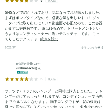
5
購入品
SNSなどで紹介されており、気になって現品購入しました。
まずはポンプタイプなので、必要な量を出しやすい！ ジャ
ータイプは取り出しにくい＆衛生面が心配なので、この容器
がまずは好感触です。 液はゆるめで、トリートメントとい
うよりはコンディショナーに近いテスクチャ―です。 こっ
てりしたテクスチャ...
続きを読む
2022/3/4
5
参考になった
39歳
混合肌
224件
kirakirasachi
さん
5
購入品
サラツヤ♪ リッチのシャンプーと同時に購入しました。 シャ
ンプーだけでもしっとりしますが、コンディショナーで毛先
まで ツルツルになります。 胸下ロングですが、髪の根元は
避けて耳から下に3プッシュで使っています。 多少少なめで