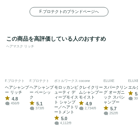
F.プロテクトのブランドページへ
この商品を高評価している人のおすすめ
ヘアマスク リッチ
F.プロテクト
F.プロテクト
ボトルワークス
cocone
ELUXE
ELUX
ヘアシャンプ
ヘアシャンプ
モロッカンビ
クレイクリー
スパークリン
エル
ー リッチ
ー ベーシッ
ューティ デ
ムシャンプー
グ オーガニ
5
ク
ィープモイス
モイスト
ック スパシ
4.8
3
ト シャンプ
ャンプー
5.1
4.9
456件
ー／ヘアトリ
5.7
373件
2,734件
ートメント
252件
5.0
4,112件