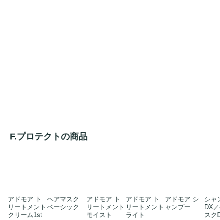
F.プロテクトの商品
アドモア ト
ヘアマスク
アドモア ト
アドモア ト
アドモア シ
シャ
リートメント
ベーシック
リートメント
リートメント
ャンプー
DX
クリーム1st
モイスト
ライト
スク