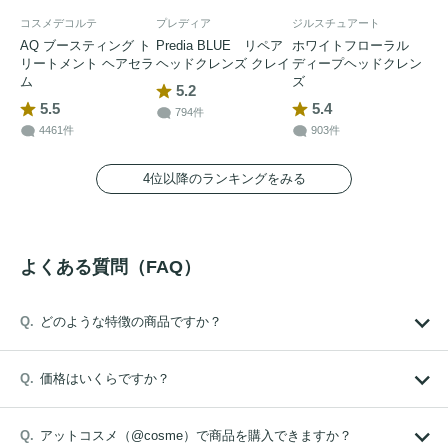
コスメデコルテ
プレディア
ジルスチュアート
AQ ブースティング ト
Predia BLUE リペア
ホワイトフローラル
リートメント ヘアセラ
ヘッドクレンズ クレイ
ディープヘッドクレン
ム
ズ
5.2
5.5
5.4
794件
4461件
903件
4位以降のランキングをみる
よくある質問（FAQ）
どのような特徴の商品ですか？
価格はいくらですか？
アットコスメ（@cosme）で商品を購入できますか？