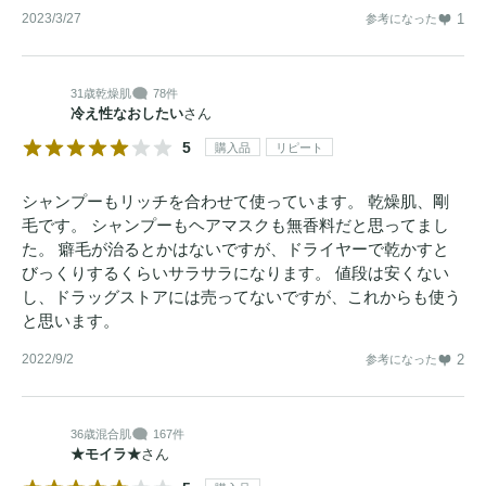
2023/3/27
1
参考になった
31歳
乾燥肌
78件
冷え性なおしたい
さん
5
購入品
リピート
シャンプーもリッチを合わせて使っています。 乾燥肌、剛
毛です。 シャンプーもヘアマスクも無香料だと思ってまし
た。 癖毛が治るとかはないですが、ドライヤーで乾かすと
びっくりするくらいサラサラになります。 値段は安くない
し、ドラッグストアには売ってないですが、これからも使う
と思います。
2022/9/2
2
参考になった
36歳
混合肌
167件
★モイラ★
さん