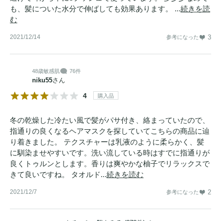
も、髪についた水分で伸ばしても効果あります。 ...
続きを読
む
2021/12/14
3
参考になった
48歳
敏感肌
76件
niku55
さん
4
購入品
冬の乾燥した冷たい風で髪がパサ付き、絡まっていたので、
指通りの良くなるヘアマスクを探していてこちらの商品に辿
り着きました。 テクスチャーは乳液のように柔らかく、髪
に馴染ませやすいです。洗い流している時はすでに指通りが
良くトゥルンとします。香りは爽やかな柚子でリラックスで
きて良いですね。 タオルド...
続きを読む
2021/12/7
2
参考になった