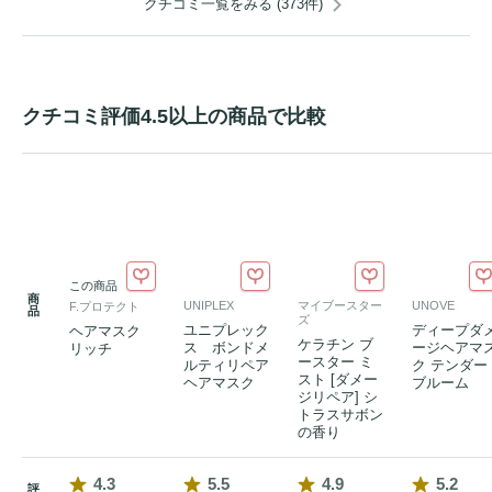
クチコミ一覧をみる (373件)
クチコミ評価4.5以上の商品で比較
この商品
商
UNIPLEX
マイブースター
UNOVE
F.プロテクト
品
ズ
ユニプレック
ディープダ
ヘアマスク
ケラチン ブ
ス ボンドメ
ージヘアマ
リッチ
ースター ミ
ルティリペア
ク テンダー
スト [ダメー
ヘアマスク
ブルーム
ジリペア] シ
トラスサボン
の香り
4.3
5.5
4.9
5.2
評