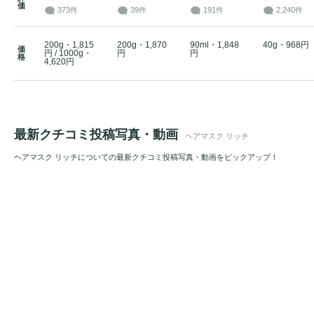
価
373件
39件
191件
2,240件
200g・1,815
200g・1,870
90ml・1,848
40g・968円
価
円 / 1000g・
円
円
格
4,620円
最新クチコミ投稿写真・動画
ヘアマスク リッチ
ヘアマスク リッチについての最新クチコミ投稿写真・動画をピックアップ！