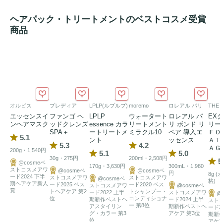
ヘアパック・トリートメントのベストコスメ受賞
商品
オルビス
プレディア
LPLP(ルプルプ)
moremo
ロレアル パリ
THE
エッセンスイ
ファンゴ ヘ
LPLP
ウォータート
ロレアル パ
EX
ンヘアマスク
ッドクレンズ
essence カラ
リートメント
リ ボンド リ
リー
SPA＋
ートリートメ
ミラクル10
ペア 導入エ
ＦＯ
5.1
ント
ッセンス
ＡＴ
5.3
4.2
ＡＧ
200g・1,540円
5.1
5.0
30g・275円
200ml・2,508円
5
@cosmeベ
170g・3,630円
300mL・1,980
ストコスメアワ
@cosmeベ
@cosmeベ
円
8g 
ード2024 下半
ストコスメアワ
ストコスメアワ
@cosmeベ
格)
期ヘアケア新人
ード2025 ベス
ード2020 ベス
ストコスメアワ
@cosmeベ
賞
トヘアケア 第2
トシャンプー・
ード2022 上半
ストコスメアワ
@
位
コンディショナ
期新作ベストヘ
ード2024 上半
スト
ー 第8位
アスタイリン
期新作ベストヘ
ード2
グ・カラー 第3
アケア 第3位
期新
位
アケア