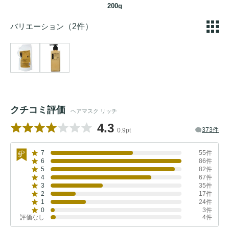
200g
バリエーション
（2件）
クチコミ評価
ヘアマスク リッチ
4.3
373件
0.9pt
7
55件
6
86件
5
82件
4
67件
3
35件
2
17件
1
24件
0
3件
評価なし
4件