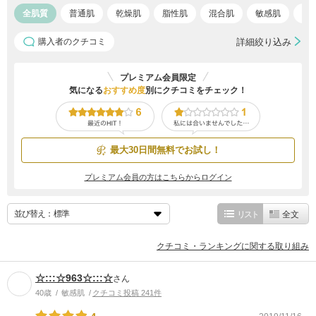
全肌質
普通肌
乾燥肌
脂性肌
混合肌
敏感肌
ア
購入者のクチコミ
詳細絞り込み
プレミアム会員限定
気になる
おすすめ度
別にクチコミをチェック！
最大30日間無料でお試し！
プレミアム会員の方はこちらからログイン
並び替え：
リスト
全文
クチコミ・ランキングに関する取り組み
☆:::☆963☆:::☆
さん
40歳
敏感肌
クチコミ投稿 241件