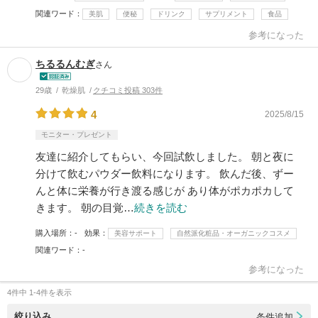
関連ワード
美肌
便秘
ドリンク
サプリメント
食品
参考になった
ちるるんむぎ
さん
29歳
乾燥肌
クチコミ投稿 303件
4
2025/8/15
モニター・プレゼント
友達に紹介してもらい、今回試飲しました。 朝と夜に
分けて飲むパウダー飲料になります。 飲んだ後、ずー
んと体に栄養が行き渡る感じが あり体がポカポカして
きます。 朝の目覚…
続きを読む
購入場所
-
効果
美容サポート
自然派化粧品・オーガニックコスメ
関連ワード
-
参考になった
4件中 1-4件を表示
絞り込み
条件追加