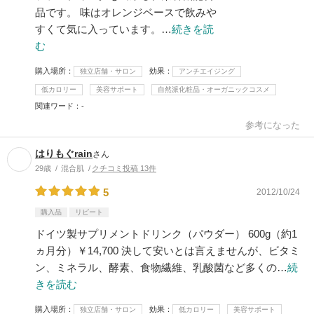
品です。 味はオレンジベースで飲みや
すくて気に入っています。…
続きを読
む
購入場所
効果
独立店舗・サロン
アンチエイジング
低カロリー
美容サポート
自然派化粧品・オーガニックコスメ
関連ワード
-
参考になった
はりもぐrain
さん
29歳
混合肌
クチコミ投稿 13件
5
2012/10/24
購入品
リピート
ドイツ製サプリメントドリンク（パウダー） 600g（約1
ヵ月分）￥14,700 決して安いとは言えませんが、ビタミ
ン、ミネラル、酵素、食物繊維、乳酸菌など多くの…
続
きを読む
購入場所
効果
独立店舗・サロン
低カロリー
美容サポート