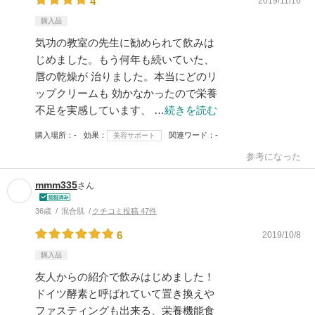
4
2019/11/16
購入品
気功の教室の先生に勧められて飲みは
じめました。もう何年も続いていた、
唇の乾燥が 治りました。本当にどのリ
ップクリームも 効かなかったので栄養
不足を実感しています、 …
続きを読む
購入場所
-
効果
関連ワード
-
美容サポート
参考になった
mmm335
さん
36歳
混合肌
クチコミ投稿 47件
6
2019/10/8
購入品
友人からの紹介で飲みはじめました！
ドイツ酵素と呼ばれていて置き換えや
ファスティングも出来る、栄養機能食