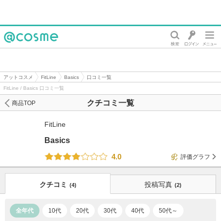
@cosme
アットコスメ
FitLine
Basics
口コミ一覧
FitLine / Basics 口コミ一覧
クチコミ一覧
商品TOP
FitLine
Basics
4.0
評価グラフ
クチコミ
投稿写真
(4)
(2)
全年代
10代
20代
30代
40代
50代～