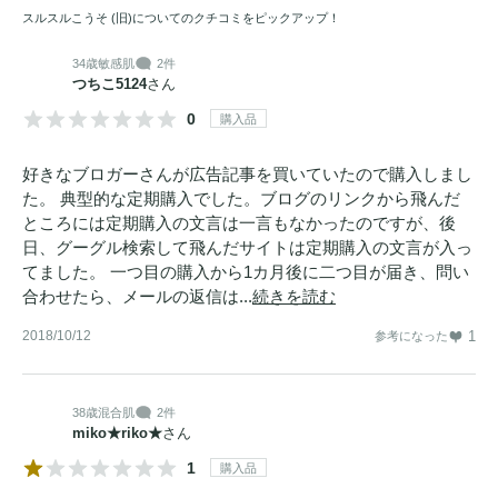
スルスルこうそ (旧)についてのクチコミをピックアップ！
34歳
敏感肌
2件
つちこ5124
さん
0
購入品
好きなブロガーさんが広告記事を買いていたので購入しまし
た。 典型的な定期購入でした。ブログのリンクから飛んだ
ところには定期購入の文言は一言もなかったのですが、後
日、グーグル検索して飛んだサイトは定期購入の文言が入っ
てました。 一つ目の購入から1カ月後に二つ目が届き、問い
合わせたら、メールの返信は...
続きを読む
2018/10/12
1
参考になった
38歳
混合肌
2件
miko★riko★
さん
1
購入品