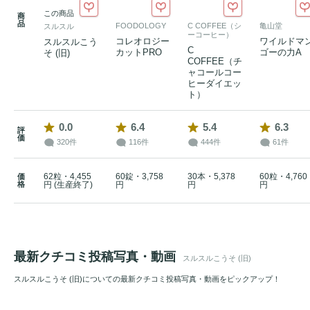
この商品
商
品
FOODOLOGY
C COFFEE（シ
亀山堂
スルスル
ーコーヒー）
コレオロジー
ワイルドマ
スルスルこう
C
カットPRO
ゴーの力A
そ (旧)
COFFEE（チ
ャコールコー
ヒーダイエッ
ト）
0.0
6.4
5.4
6.3
評
価
320件
116件
444件
61件
62粒・4,455
60錠・3,758
30本・5,378
60粒・4,760
価
格
円 (生産終了)
円
円
円
最新クチコミ投稿写真・動画
スルスルこうそ (旧)
スルスルこうそ (旧)についての最新クチコミ投稿写真・動画をピックアップ！