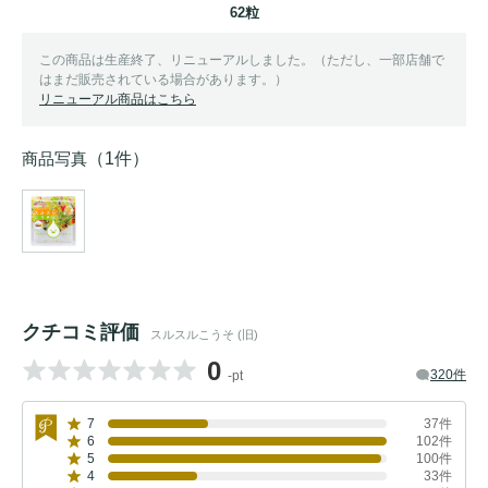
62粒
この商品は生産終了、リニューアルしました。（ただし、一部店舗で
はまだ販売されている場合があります。）
リニューアル商品はこちら
商品写真
（1件）
クチコミ評価
スルスルこうそ (旧)
0
320件
-pt
7
37件
6
102件
5
100件
4
33件