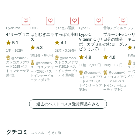
Cycle.me
DHC
ていねい通販
Lypo-C
雪印メグミルク
シノ
ゼリープラス
はとむぎエキ
すっぽん小町
Lypo-C
プルーンFe 1
ゼリ
ス
Vitamin C (リ
日分の鉄分
キュ
5.1
4.1
ポ・カプセル
のむヨーグル
5.3
5
ビタミンC)
ト
1本・162円
62粒・3,024円
30日分・648円
150
4.9
4.8
@cosmeベ
@cosmeベ
ストコスメアワ
ストコスメアワ
@cosmeベ
@
11包・2,999円
190g・156円
ード2025 ベス
ード2019 ベス
ストコスメアワ
スト
トインナーケア
トインナービュ
ード2020 ベス
ード2
@cosmeベ
@cosmeベ
第3位
ーティ 第8位
トインナービュ
入り
ストコスメアワ
ストコスメアワ
ーティ 第7位
ード2023 ベス
ード2020 ベス
トインナーケア
トインナービュ
第3位
ーティ 第3位
過去のベストコスメ受賞商品をみる
クチコミ
スルスルこうそ (旧)