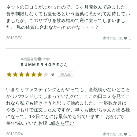
ネットの口コミがよかったので、３ヶ月間飲んでみました。
食事制限しなくても痩せるという言葉に惹かれて期待してい
ましたが、このサプリを飲み始めて逆に太ってしまいまし
た。 私の体質に合わなかったのかな・・・？
2018/3/31
1
参考になった
34歳
混合肌
29件
ＳＵＭＭＥＲＨＯＰＥ
さん
6
購入品
いきなりファスティングとかやっても、全然続かないどころ
かリバウンドしてしまっていたので、ここの口コミを見てこ
れなら私でも続きそうと思って始めました。 一応数か月は
やるつもりで注文したんですが、早くも便がちゃんと出る様
になって、1-2日ごとには最低でも出ています！ おかげで、
長年悩んでいたお腹...
続きを読む
2018/3/24
1
参考になった