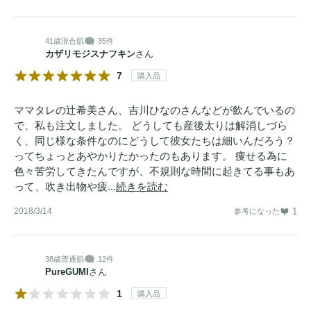
41歳
混合肌
35件
カザリモジスナフキン
さん
7
購入品
ママタレの辻希美さん、吉川ひなのさんなどが飲んでいるの
で、私も注文しました。 どうしても産後太りは解消しづら
く、同じ様な条件なのにどうして彼女たちは細いんだろう？
ってちょっとあやかりたかったのもあります。 痩せる為に
色々苦労してきたんですが、不規則な時間に起きてる事もあ
って、吹き出物や疲...
続きを読む
2018/3/14
1
参考になった
38歳
普通肌
12件
PureGUMI
さん
1
購入品