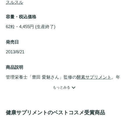
スルスル
容量・税込価格
62粒・4,455円 (生産終了)
発売日
2013/8/21 
商品説明
管理栄養士「豊田 愛魅さん」監修の
酵素
サプリメント
。年
齢とともに不足がちな
酵素
を
サプリメント
でしっかり補給。
もっとみる
強力な
酵素
活性が含まれているので炭水化物もスルスル。1
粒に500億個の乳酸菌や80種類の素材から抽出した野草発酵
エキスを配合しました。
健康サプリメントのベストコスメ受賞商品