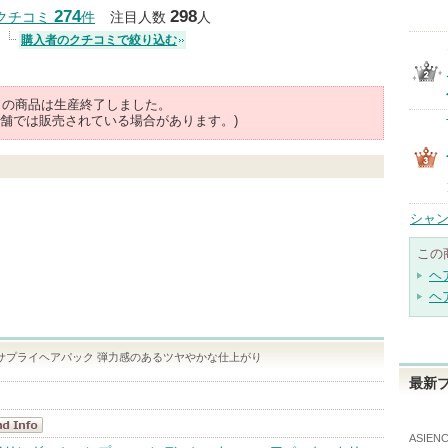
クチコミする
274
298
クチコミ
件
注目人数
人
購入者のクチコミで絞り込む
らの商品は生産終了しました。
舗では販売されている場合があります。)
シャン
この
ヘ
ヘ
インナーサプライヘアパック 弾力感のあるツヤやかな仕上がり
最新
ASIE
エンス