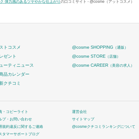
アパック 弾力感のあるツヤやかな仕上がり
の口コミサイト -
@cosme（アットコスメ）
ストコスメ
@cosme SHOPPING
（通販）
レゼント
@cosme STORE
（店舗）
ューティニュース
@cosme CAREER
（美容の求人）
商品カレンダー
新クチコミ
責・コピーライト
運営会社
ルプ・お問い合わせ
サイトマップ
用規約違反に関するご連絡
@cosmeクチコミランキングについて
スタマーサポートブログ