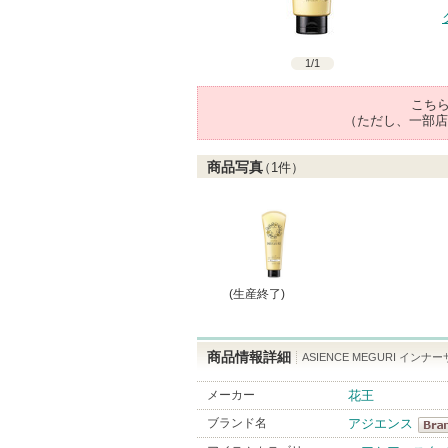
1
/
1
こち
（ただし、一部店
商品写真
（
1
件）
(生産終了)
商品情報詳細
ASIENCE MEGURI 
メーカー
花王
ブランド名
アジエンス
アジ