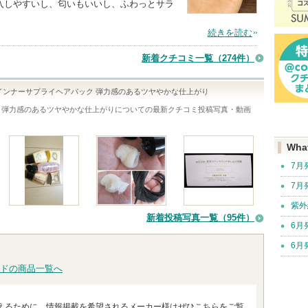
入しやすいし、匂いもいいし、ふわっとサラ
続きを読む
新着クチコミ一覧
（274件）
URI インナーサプライヘアパック 弾力感のあるツヤやかな仕上がり
パック 弾力感のあるツヤやかな仕上がり
についての最新クチコミ投稿写真・動画
Wha
7月
7月
紫外
新着投稿写真一覧（95件）
6月
6月
ドの商品一覧へ
えるために、情報掲載を希望されるメーカー様はぜひこちらをご覧