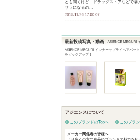
とも聞くけど、ドラッグストアなどで購
の
て
サラになるの…
メ
い
2015/11/26 17:00:07
ン
ま
バ
す
ー
最新投稿写真・動画
ASIENCE MEG
に
ASIENCE MEGURI インナーサプライヘア
お
をピックアップ！
気
に
入
り
登
録
さ
れ
アジエンスについて
て
このブランドのTopへ
このブラン
い
ま
メーカー関係者の皆様へ
より多くの方に商品やブランドの魅力を伝