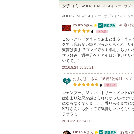
クチコミ
ASIENCE MEGURI インナ
ASIENCE MEGURI インナーサプライヘア
youko.a
さん
40歳 / 
認証済
100
4
購入品
人
このヘアパックまぁまぁまとまる、まぁ
クでも合わない続きだったからうれしい
以
髪質は胸までロングでうす細毛、ちょい
上
サラ好み、週半分ヘアアイロン使いとい
の
いてて、こ…
メ
2016/8/29 15:29:21
ン
たまぴよ。
さん
16歳 / 乾燥肌
クチ
バ
6
購入品
ー
シャンプー、ジュレ、トリートメントの
に
はあまり効果が感じられなかったのです
お
にならなくなりました。香りも今までに
容師さんにも触ってて気持ちいいくらい
気
ラサラに…
に
2016/2/5 03:24:30
入
り
LittleMe.
さん
23歳 /