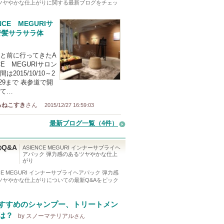
ツヤやかな仕上がり
に関する最新ブログをチェッ
NCE MEGURIサ
で髪サラサラ体
と前に行ってきたA
CE MEGURIサロン
は2015/10/10～2
2/29まで 表参道で開
て…
ろねこすき
さん
2015/12/27 16:59:03
最新ブログ一覧（4件）
Q&A
ASIENCE MEGURI インナーサプライヘ
アパック 弾力感のあるツヤやかな仕上
がり
NCE MEGURI インナーサプライヘアパック 弾力感
ツヤやかな仕上がり
についての最新Q&Aをピック
！
すすめのシャンプー、トリートメン
は？
by スノーマテリアル
さん