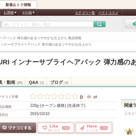
新着おトク情報
お買物
その他
カテゴリ一覧
ベストコスメ
サプライヘアパック 弾力感のあるツヤやかな仕上がり 商品情報
URI インナーサプライヘアパック 弾力感のあるツヤやかな仕上がり
MEGURI インナーサプライヘアパック 弾力感の
真・動画
Q&A
ブログ
(95)
(3)
(4)
0
-pt
クチコミ評価
220g (オープン価格) (生産終了)
関連
税込価格
シャン
2015/10/10
発売日
Like
Have
298
130
気になる
もってる