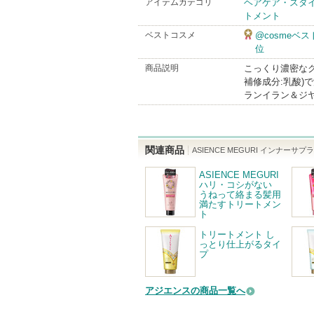
アイテムカテゴリ
ヘアケア・スタ
トメント
Bran
ベストコスメ
@cosmeベ
位
商品説明
こっくり濃密な
補修成分:乳酸)
ランイラン＆ジ
関連商品
ASIENCE MEGURI インナ
ASIENCE MEGURI
ハリ・コシがない
うねって絡まる髪用
満たすトリートメン
ト
トリートメント し
っとり仕上がるタイ
プ
アジエンスの商品一覧へ