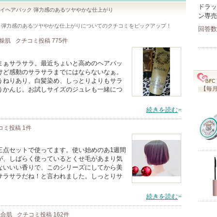
ドラッ
ーサプライヘアパック 弾力感のあるツヤやかな仕上がり
ン専売
パック 弾力感のあるツヤやかな仕上がり
についてのクチコミをピックアップ！
回答数
乾燥肌
クチコミ投稿
775
件
まぁサラサラ。最近ちょいと高めのヘアパッ
けど感動のサラサラまでにはならないなぁ。
うねりあり、白髪染め、しっとりよりもサラ
【毎月
うかんじ。お試しサイズのジュレも一緒につ
続きを読む
コミ投稿
1
件
三点セットで使ってます。使い始めのあ1週間
が、しばらく使っているとくせ毛があまり気
ないいい香りで、このシリーズにしてから美
サラサラだね！と言われました。しっとりサ
続きを読む
 混合肌
クチコミ投稿
162
件