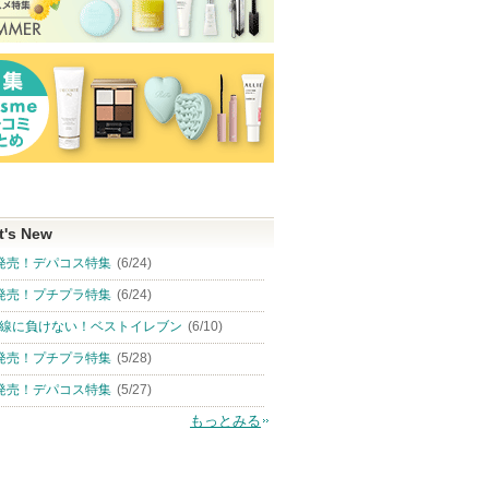
t's New
発売！デパコス特集
(6/24)
発売！プチプラ特集
(6/24)
線に負けない！ベストイレブン
(6/10)
発売！プチプラ特集
(5/28)
発売！デパコス特集
(5/27)
もっとみる