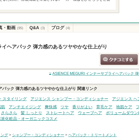
真・動画
Q&A
ブログ
(95)
(3)
(4)
ーサプライヘアパック 弾力感のあるツヤやかな仕上がり
クチコミする
ASIENCE MEGURI インナーサプライヘアパッ
ライヘアパック 弾力感のあるツヤやかな仕上がり
関連リンク
・スタイリング
アジエンス シャンプー・コンディショナー
アジエンス 
感肌
アンチエイジング
爽快感
ツヤ
香りがよい
育毛ケア
地肌ケア
さらさら
髪 しっとり
ストレートヘア
ウェーブヘア
ボリュームダウン(
然派化粧品・オーガニックコスメ
リング
>
シャンプー・コンディショナー
>
ヘアパック・トリートメント