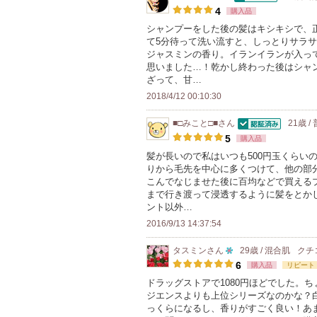
認証済
100
登
4
購入品
人
録
シャンプーをした後の髪はキシキシで、
て5分待って洗い流すと、しっとりサラ
以
さ
ジャスミンの香り。イランイランが入っ
上
れ
思いました…！乾かし終わった後はシャ
の
て
ざって、甘…
メ
い
2018/4/12 00:10:30
ン
ま
■□みこと□■
さん
21歳 /
バ
す
認証済
5
購入品
ー
髪が長いので私はいつも500円玉くらい
に
りから毛先を中心に多くつけて、他の部
お
こんでなじませた後に百均などで買える
まで行き渡って浸透するように髪をとか
気
ント以外…
に
2016/9/13 14:37:54
入
り
タスミン
さん
29歳 / 混合肌
クチ
10
登
6
購入品
リピート
人
録
ドラッグストアで1080円ほどでした。ち
ジエンスよりも上位シリーズなのかな？
以
さ
っくらになるし、香りがすごく良い！あ
上
れ