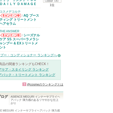
があります
ＤＡＩＬＹ ＤＡＭＡＧＥ
1位
コスメデコルテ
AQ ブース
/
コスメデコルテ
ティング トリートメント
からのお知らせ
ヘアセラム
があります
THE ANSWER
シーズナル
/
THE ANSWER
ケア SS スーパーラメラシ
からのお知らせ
ャンプー & EXトリートメ
があります
ント
プー・コンディショナー ランキングへ
商品の関連ランキングもCHECK！
アケア・スタイリング ランキング
アパック・トリートメント ランキング
?
@cosmeのランキングとは
ブログ
ASIENCE MEGURI インナーサプライヘ
アパック 弾力感のあるツヤやかな仕上
がり
NCE MEGURI インナーサプライヘアパック 弾力感