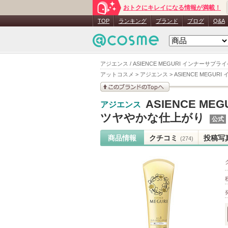
おトクにキレイになる情報が満載！
TOP
ランキング
ブランド
ブログ
Q&A
アジエンス / ASIENCE MEGURI インナー
アットコスメ
>
アジエンス
>
ASIENCE MEG
このブランドの情報を
ASIENCE 
アジエンス
見る
ツヤやかな仕上がり
公式
商品情報
クチコミ
投稿写
(274)