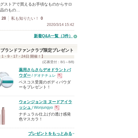
グストアで買えるお手頃なものからサロ
品のもの…
28
私も知りたい！
0
2020/3/14 15:42
新着Q&A一覧（3件）
ブランドファンクラブ限定プレゼント
 1・9・17・24日 開催！】
(応募受付：8/1～8/8)
薬用さらさらデオドラントパ
ウダー
/ デオナチュレ
ベスコス受賞のボディパウダ
現
ーをプレゼント！
品
ウォンジョンヨ ヌードアイラ
ッシュ
/ Wonjungyo
ナチュラル仕上げの透け感発
現
色マスカラ！
品
プレゼントをもっとみる