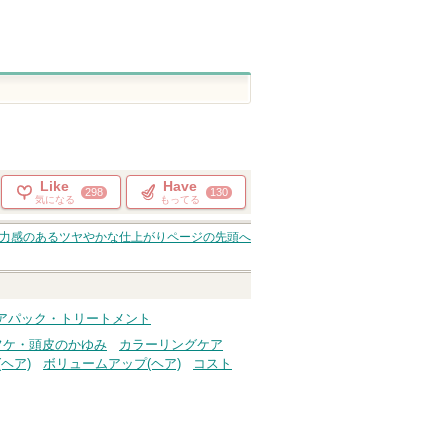
Like
Have
298
130
気になる
もってる
ク 弾力感のあるツヤやかな仕上がり
ページの先頭へ
ヘアパック・トリートメント
フケ・頭皮のかゆみ
カラーリングケア
ヘア)
ボリュームアップ(ヘア)
コスト