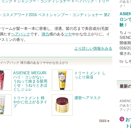
イリング
>
シャンプー・コンディショナー
>
ヘアパック・トリー
のある
ク！
dInfo
ASIE
ストコスメアワード2016 ベストシャンプー・コンディショナー 第2
ロン
験！
クリームが髪一本一本に密着し、浸透。髪の芯まで美容成分(毛髪
ちょっ
で満たす
ヘアパック
です。
弾力
感のある
ツヤ
やかな仕上がりに。イ
SIEN
ヤスミンの香り。
開催期間
016/
より詳しい情報をみる
催され
by
し
ーサプライヘアパック 弾力感のあるツヤやかな仕上がり
ASIENCE MEGURI
トリートメント し
ハリ・コシがない
っとり保湿
うねって絡まる髪用
くせ・うねりときほ
最新の
ぐしジュレ
トリートメント 軽
濃密ヘアマスク
ASIE
やかに仕上がるタイ
のある
プ
アップ
お
more
ト