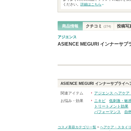
す
ください。
詳細はこちら
商品情報
クチコミ
投稿写
(274)
アジエンス
ASIENCE MEGURI インナ
ASIENCE MEGURI インナーサプ
関連アイテム
アジエンス ヘアケア
お悩み・効果
ニキビ
低刺激・敏
トリートメント効果
パフォーマンス
自
コスメ美容カテゴリ一覧
>
ヘアケア・スタイ