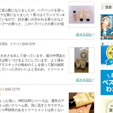
注目
正直心配になりましたが、ヘアパックを塗っ
サラな髪になりました！香りはイランイラン&
ているので、好き嫌いが分かれる香りかなと
ンプーの香りと、このヘアパックの香りが混
続きを読む
 普通肌
クチコミ投稿
63
件
の大きさを出して使っています。髪の中間あた
分は軽くつけるようにしています。よく揉み
プラスチックの粗めのくしを使って髪の細部
していった方がいいよと言われ、トリートメ
続きを読む
コミ投稿
227
件
ょっと高い。MEGURIシリーズは、通常のア
白っぽいクリーム状。洗い流すとサラサラふ
まり即効性のあるトリートメントは良くない