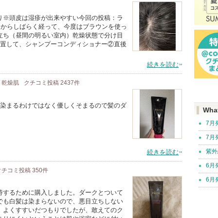
※頭皮は湿疹が出来やすい今回の投稿：ラ
回からしばらく経って、今度はブラウンを使っ
立ち（昼間の明るい室内）乾燥状態で分け目
放置して、シャンプーコンディショナー②直後
続きを読む
/ 乾燥肌
クチコミ投稿
2437
件
り染まるわけではなく優しくそまるので髪のダ
Wha
7月
7月
紫外
続きを読む
6月
クチコミ投稿
350
件
6月
持するために購入しました。ダークとついて
でも白髪は染まらないので、悪目立ちしない
。よくすすいだつもりでしたが、敢えてのク