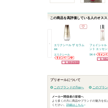
この商品を高評価している人のオススメ
エリクシール ザ セラム
フェイシャル
aa
ント エッセン
エリクシール
SK-II
SK-IIか
戻
エリクシールか
らせがあ
ショッ
らのお知らせが
る
ショッピン
あります
グサイ
グサイトへ
プリオールについて
このブランドのTopへ
このブラン
メーカー関係者の皆様へ
より多くの方に商品やブランドの魅力を伝
ください。
詳細はこちら