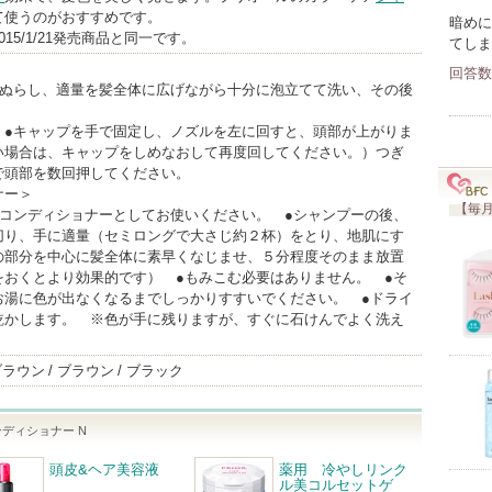
て使うのがおすすめです。
暗めに
015/1/21発売商品と同一です。
てしま
回答数
くぬらし、適量を髪全体に広げながら十分に泡立てて洗い、その後
。
：●キャップを手で固定し、ノズルを左に回すと、頭部が上がりま
い場合は、キャップをしめなおして再度回してください。）つぎ
で頭部を数回押してください。
ナー＞
【毎月
のコンディショナーとしてお使いください。 ●シャンプーの後、
切り、手に適量（セミロングで大さじ約２杯）をとり、地肌にす
の部分を中心に髪全体に素早くなじませ、５分程度そのまま放置
をおくとより効果的です） ●もみこむ必要はありません。 ●そ
お湯に色が出なくなるまでしっかりすすいでください。 ●ドライ
乾かします。 ※色が手に残りますが、すぐに石けんでよく洗え
ブラウン
ブラウン
ブラック
ディショナー N
頭皮&ヘア美容液
薬用 冷やしリンク
ル美コルセットゲ