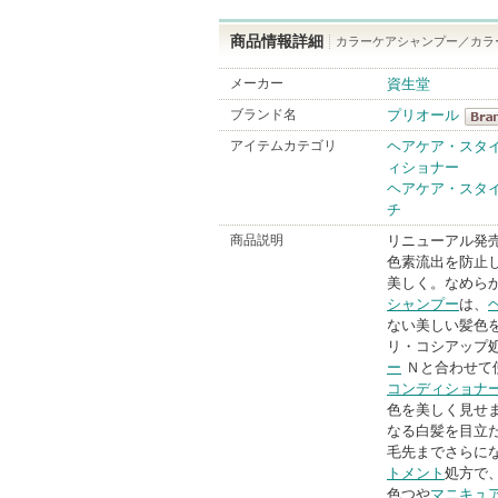
商品情報詳細
カラーケアシャンプー／カラ
メーカー
資生堂
ブランド名
プリオール
プリ
アイテムカテゴリ
ヘアケア・スタ
ィショナー
Bran
ヘアケア・スタ
チ
商品説明
リニューアル発
色素流出を防止
美しく。なめら
シャンプー
は、
ない美しい髪色
リ・コシアップ
ー
Ｎと合わせて
コンディショナ
色を美しく見せ
なる白髪を目立
毛先までさらに
トメント
処方で
色つや
マニキュ