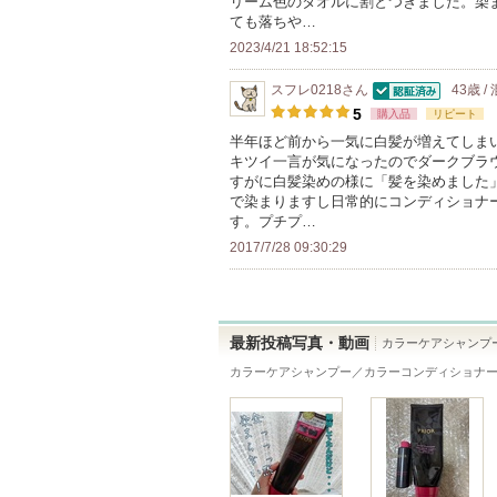
リーム色のタオルに割とつきました。染
気
の
て
ても落ちや…
に
メ
い
2023/4/21 18:52:15
入
ン
ま
り
スフレ0218
さん
43歳 /
バ
す
認証済
登
5
購入品
リピート
ー
録
半年ほど前から一気に白髪が増えてしま
に
キツイ一言が気になったのでダークブラ
さ
お
すがに白髪染めの様に「髪を染めました
れ
で染まりますし日常的にコンディショナ
気
て
す。プチプ…
に
い
2017/7/28 09:30:29
入
ま
り
す
登
録
最新投稿写真・動画
カラーケアシャンプ
さ
カラーケアシャンプー／カラーコンディショナー
れ
て
い
ま
す