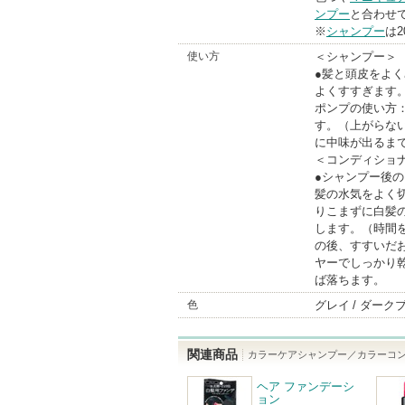
ンプー
と合わせ
※
シャンプー
は2
使い方
＜シャンプー＞
●髪と頭皮をよ
よくすすぎます
ポンプの使い方
す。（上がらな
に中味が出るま
＜コンディショ
●シャンプー後
髪の水気をよく
りこまずに白髪
します。（時間
の後、すすいだ
ヤーでしっかり
ば落ちます。
色
グレイ
ダーク
関連商品
カラーケアシャンプー／カラーコン
ヘア ファンデーシ
ョン