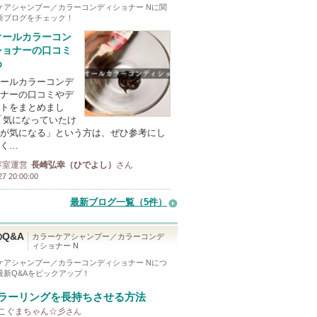
ケアシャンプー／カラーコンディショナー N
に関
新ブログをチェック！
オールカラーコン
ショナーの口コミ
め
ールカラーコンデ
ナーの口コミやデ
トをまとめまし
「気になっていたけ
が気になる」という方は、ぜひ参考にし
く…
容室運営
長崎弘幸（ひでよし）
さん
27 20:00:00
最新ブログ一覧（5件）
Q&A
カラーケアシャンプー／カラーコンデ
ィショナー N
ケアシャンプー／カラーコンディショナー N
につ
最新Q&Aをピックアップ！
ラーリングを長持ちさせる方法
y こぐまちゃん☆彡
さん