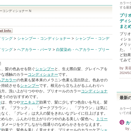
カラー
する最
ーコンディショナー N
プリ
ディ
まと
プリオ
オール
イリング
>
シャンプー・コンディショナー
>
シャンプー・コンデ
ィショ
dInfo
メリッ
イリング
>
ヘアカラー・パーマ
>
白髪染め・ヘアカラー・ブリー
た。 
ど効果
てみて
売
by
美
し、髪の色あせを防ぐ
シャンプー
と、生え際白髪、グレイヘアを
2024/5/
かな感触のカラー
コンディショナー
です。
ヘアカラー
の色素も髪本来のメラニン色素も流出防止。色あせの
を持続させる
シャンプー
です。根元から立ち上がるふんわりハ
処方。洗い上がりつややか。プリオールのカラー
コンディショナ
使うのがおすすめです。
最新の
ー
は、色つや
マニキュア
効果で、髪に少しずつ色合いを与え、髪
ます。「ブラック」、「ダークブラウン」、「ブラウン」は気に
カラー
たなく、「グレイ」は大人の髪をきれいなグレイに仕上げます。
いての
なめらか、ふんわり仕上がりのつやのある美しい髪色へ。
トリー
カ
、ダメージをケアしながら指通りのなめらかさをかなえます。
b
ア
効果で、髪色を美しく見せます。プリオールのカラーケア
シャ