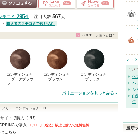
Like
Have
567
790
気になる
もってる
クチコミする
295
567
クチコミ
件
注目人数
人
購入者のクチコミで絞り込む
バリエーションとは？
シャン
この
コンディショナ
コンディショナ
コンディショナ
ヘ
ー ダークブラウ
ー ブラウン
ー ブラック
ヘ
ン
シ
バリエーションをもっとみる
白
グ
ー／カラーコンディショナー N
サイトで購入（PR）
HOPPINGで購入
1,500円（税込）以上ご購入で送料無料
最新
舗はこちら