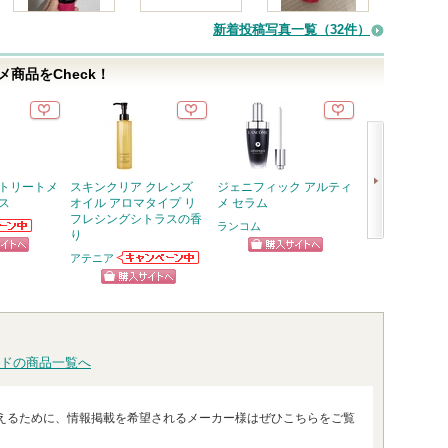
新着投稿写真一覧（32件）
商品をCheck！
 トリートメ
スキンクリア クレンズ
ジェニフィック アルティ
薬用 美白美容
ス
オイル アロマタイプ リ
メ セラム
外品）メラノフ
フレシングシトラスの香
IV
ランコム
り
らのお知
HAKU
次
ります
アテニア
ピン
ショッピン
アテニアからの
へ
ショッ
お知らせがあり
トへ
グサイトへ
ショッピン
ます
グサイ
グサイトへ
ドの商品一覧へ
えるために、情報掲載を希望されるメーカー様はぜひこちらをご覧