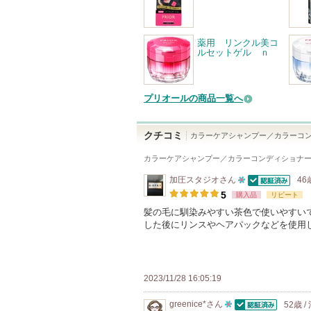
薬用 リンクル美コ
ルセットゲル ｎ
プリオールの商品一覧へ
クチコミ
カラーケアシャンプー／カラーコン
カラーケアシャンプー／カラーコンディショナー
加圧スタジオ
さん
46
認証済
10
5
購入品
リピート
人
髪の毛に馴染みやすい茶色で使いやすい
した後にリンスやヘアパックなどを使用
以
上
の
メ
2023/11/28 16:05:19
ン
greenice*
さん
52歳 
バ