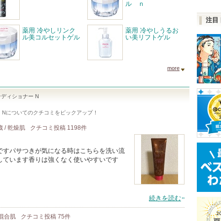
ル ｎ
注目
薬用 冷やしリンク
薬用 冷やしうるお
ル美コルセットゲル
い美リフトゲル
more
ディショナー N
 N
についてのクチコミをピックアップ！
歳 / 乾燥肌
クチコミ投稿
1198
件
ですパサつきが気になる時はこちらを洗い流
しています香りは強くなく使いやすいです
続きを読む
/ 混合肌
クチコミ投稿
75
件