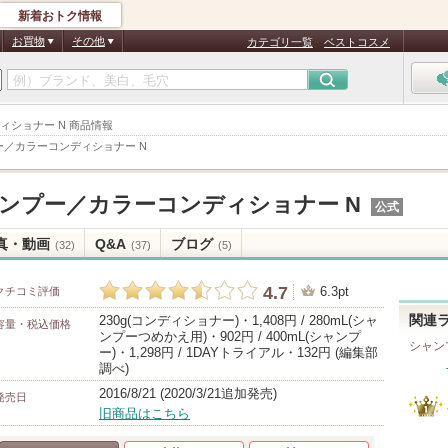
新着おトク情報
お買物
その他
カテゴリ一覧
ベストコスメ
ィショナー N 商品情報
／カラーコンディショナー N
ンプー／カラーコンディショナー N
公式
真・動画
Q&A
ブログ
(32)
(37)
(5)
4.7
6.3pt
クチコミ評価
230g(コンディショナー)・1,408円 / 280mL(シャ
関連
容量・税込価格
ンプーつめかえ用)・902円 / 400mL(シャンプ
シャン
ー)・1,298円 / 1DAYトライアル・132円 (編集部
調べ)
2016/8/21 (2020/3/21追加発売)
発売日
旧商品はこちら