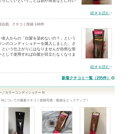
まりにくいということは肌や浴室などに付い
続きを読む
 混合肌
クチコミ投稿
148
件
い友人からの「白髪を染めないの？」という
ウンのコンディショナーを購入しました。さ
」という仕上がりにはなりませんが自然な形
ーとして使用すれば白髪が目立たなくなりま
続きを読む
新着クチコミ一覧
（295件）
ー／カラーコンディショナー N
 N
についての最新クチコミ投稿写真・動画をピックアップ！