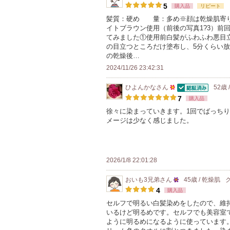
認証済
10
5
購入品
リピート
ー
人
髪質：硬め 量：多め※顔は乾燥肌寄り
に
イトブラウン使用（前後の写真1?3）前
以
お
てみました①使用前白髪がふわふわ悪目
上
の目立つところだけ塗布し、5分くらい
気
の
の乾燥後…
に
メ
2024/11/26 23:42:31
入
ン
り
ひよんかな
さん
52歳 
バ
認証済
50
登
7
購入品
ー
人
録
徐々に染まっていきます。1回でばっち
に
メージは少なく感じました。
以
さ
お
上
れ
気
の
て
に
メ
い
2026/1/8 22:01:28
入
ン
ま
り
おいも3兄弟
さん
45歳 / 乾燥肌
バ
す
25
登
4
購入品
ー
人
録
セルフで明るい白髪染めをしたので、維
に
いるけど明るめです。セルフでも美容室
以
さ
お
ように明るめになるように使っています
上
れ