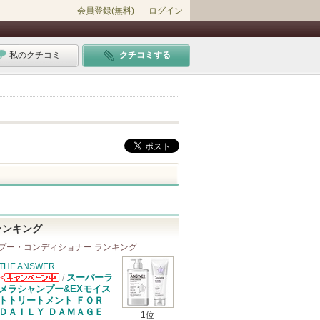
会員登録(無料)
ログイン
私のクチコミ
クチコミする
ランキング
プー・コンディショナー ランキング
THE ANSWER
スーパーラ
/
THE ANSWER
メラシャンプー&EXモイス
からのお知らせ
トトリートメント ＦＯＲ
があります
ＤＡＩＬＹ ＤＡＭＡＧＥ
1位