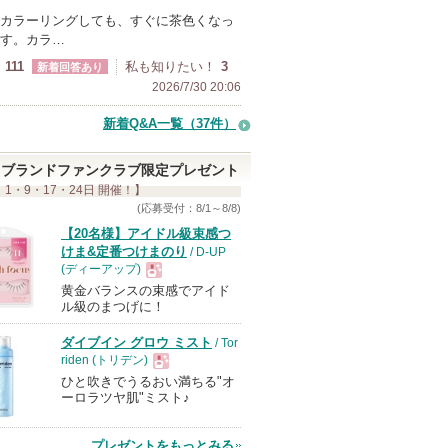
カラーリングしても、すぐに茶色くなっ
す。カラ…
111
私も知りたい！
3
新着回答あり
2026/7/30 20:06
新着Q&A一覧（37件）
ブランドファンクラブ限定プレゼント
 1・9・17・24日 開催！】
(応募受付：8/1～8/8)
【20名様】アイドル級束感つ
けま&定番つけまのり
/ D-UP
(ディーアップ)
黄金バランスの束感でアイド
現
ル級のまつげに！
ダイブイン グロウ ミスト
/ Tor
品
riden (トリデン)
ひと吹きでうるおい満ちる"オ
現
ーロラツヤ肌"ミスト♪
品
プレゼントをもっとみる