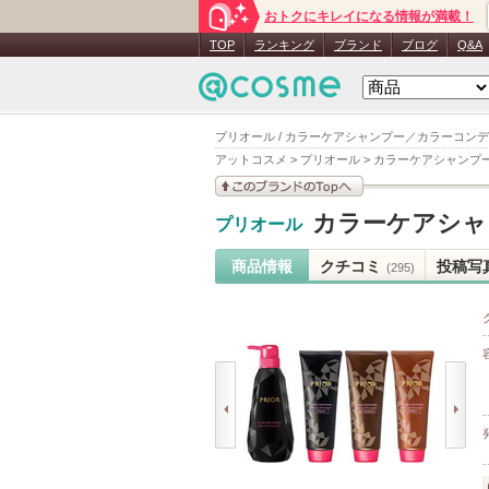
おトクにキレイになる情報が満載！
TOP
ランキング
ブランド
ブログ
Q&A
プリオール / カラーケアシャンプー／カラーコンデ
アットコスメ
>
プリオール
>
カラーケアシャンプー
このブランドの情報を
カラーケアシャ
プリオール
見る
商品情報
クチコミ
投稿写
(295)
prev
next