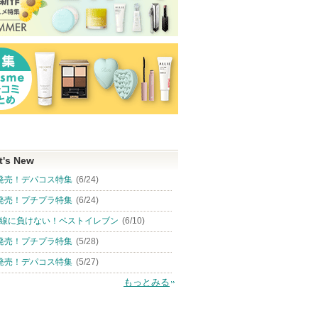
t's New
発売！デパコス特集
(6/24)
発売！プチプラ特集
(6/24)
線に負けない！ベストイレブン
(6/10)
発売！プチプラ特集
(5/28)
発売！デパコス特集
(5/27)
もっとみる