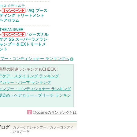
コスメデコルテ
AQ ブース
/
コスメデコルテ
ティング トリートメント
からのお知らせ
ヘアセラム
があります
THE ANSWER
シーズナル
/
THE ANSWER
ケア SS スーパーラメラシ
からのお知らせ
ャンプー & EXトリートメ
があります
ント
プー・コンディショナー ランキングへ
商品の関連ランキングもCHECK！
アケア・スタイリング ランキング
アカラー・パーマ ランキング
ャンプー・コンディショナー ランキング
髪染め・ヘアカラー・ブリーチ ランキン
?
@cosmeのランキングとは
ブログ
カラーケアシャンプー／カラーコンディ
ショナー N