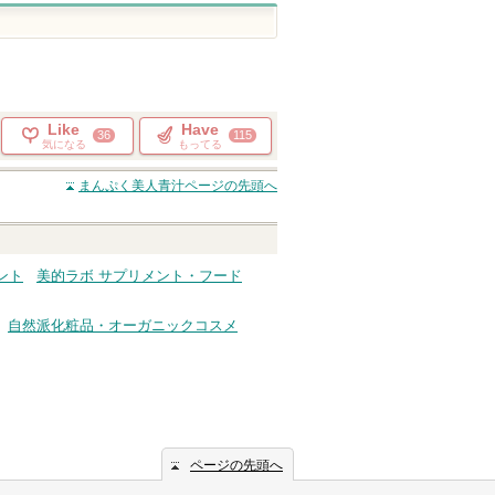
Like
Have
36
115
気になる
もってる
まんぷく美人青汁
ページの先頭へ
ント
美的ラボ サプリメント・フード
自然派化粧品・オーガニックコスメ
ページの先頭へ