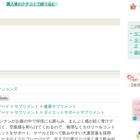
購入者のクチコミで絞り込む
この
サ
ダ
グ
健
【毎月
ューションズ
ボ
フード
>
サプリメント
>
健康サプリメント
フード
>
サプリメント
>
ダイエットサポートサプリメント
nfo
マンナンがお腹の中で何倍にも膨らみ、まんぷく感が続く青汁で
良く、空腹感を和らげてくれるので、無理なくカロリーをコント
エットをサポート。ケールと比べて飲みやすい大麦若葉を採用
ュースのようなフレーバーで、今までの青汁とは全く違う飲みや