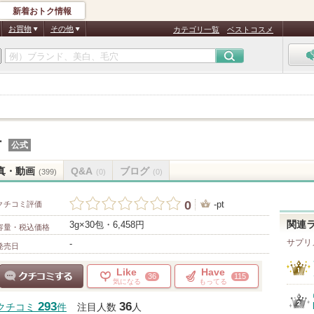
新着おトク情報
お買物
その他
カテゴリ一覧
ベストコスメ
汁
公式
真・動画
Q&A
ブログ
(399)
(0)
(0)
0
-pt
クチコミ評価
3g×30包・6,458円
関連
容量・税込価格
サプリ
-
発売日
Like
Have
36
115
気になる
もってる
クチコミする
293
36
クチコミ
件
注目人数
人