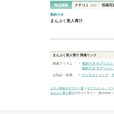
商品情報
クチコミ
投稿写
(293)
美的ラボ
まんぷく美人青汁
まんぷく美人青汁
関連リンク
関連アイテム
美的ラボ サプリメン
美的ラボ サプリメン
お悩み・効果
アンチエイジング
コスメ美容カテゴリ一覧
>
サプリメント・フ
まんぷく美人青汁
の口コミサイト -
@cosm