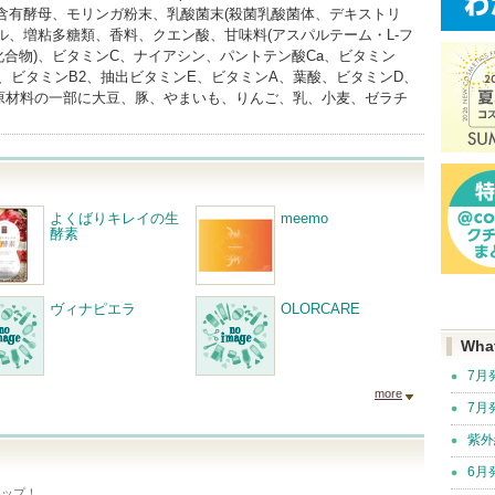
鉄含有酵母、モリンガ粉末、乳酸菌末(殺菌乳酸菌体、デキストリ
ル、増粘多糖類、香料、クエン酸、甘味料(アスパルテーム・L-フ
合物)、ビタミンC、ナイアシン、パントテン酸Ca、ビタミン
6、ビタミンB2、抽出ビタミンE、ビタミンA、葉酸、ビタミンD、
(原材料の一部に大豆、豚、やまいも、りんご、乳、小麦、ゼラチ
よくばりキレイの生
meemo
酵素
ヴィナピエラ
OLORCARE
Wha
7月
more
7月
紫外
6月
アップ！