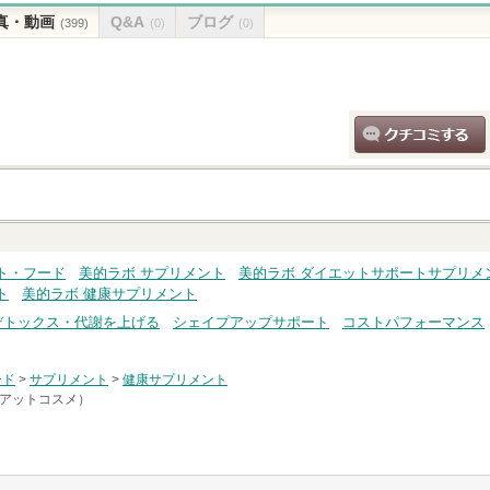
真・動画
Q&A
ブログ
(399)
(0)
(0)
クチコミする
ト・フード
美的ラボ サプリメント
美的ラボ ダイエットサポートサプリメ
ト
美的ラボ 健康サプリメント
デトックス・代謝を上げる
シェイプアップサポート
コストパフォーマンス
ード
>
サプリメント
>
健康サプリメント
e（アットコスメ）