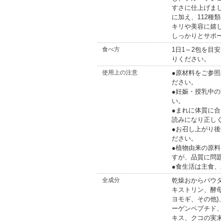
すさに仕上げま
に加え、112種
キリや美容に嬉
しっかりとサポ
食べ方
1日1～2包を目
りください。
使用上の注意
●原材料をご参
ださい。
●妊娠・授乳中
い。
●まれに体質に
読みになり正し
●お召し上がり
ださい。
●植物由来の原
すが、品質に問
●食生活は主食
全成分
乾燥おからパウ
キストリン、酵
ヨモギ、その他
ーゲンペプチド
キス、クコの実