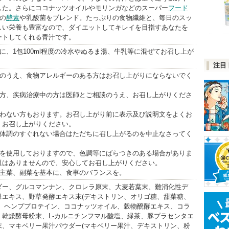
した。さらにココナッツオイルやモリンガなどのスーパー
フード
類の
酵素
や乳酸菌をブレンド。たっぷりの食物繊維と、毎日のスッ
しい栄養も豊富なので、ダイエットしてキレイを目指すあなたを
ートしてくれる青汁です。
安に、1包100ml程度の冷水やぬるま湯、牛乳等に混ぜてお召し上が
注目
照のうえ、食物アレルギーのある方はお召し上がりにならないでく
の方、疾病治療中の方は医師とご相談のうえ、お召し上がりくださ
合わない方もおります。お召し上がり前に表示及び説明文をよくお
くお召し上がりください。
後体調のすぐれない場合はただちに召し上がるのを中止なさってく
料を使用しておりますので、色調等にばらつきのある場合がありま
題はありませんので、安心してお召し上がりください。
、主菜、副菜を基本に、食事のバランスを。
ダー、グルコマンナン、クロレラ原末、大麦若葉末、難消化性デ
母エキス、野草発酵エキス末(デキストリン、オリゴ糖、甜菜糖、
)、ヘンププロテイン、ココナッツオイル、穀物醗酵エキス、コラ
、乾燥酵母粉末、L-カルニチンフマル酸塩、緑茶、豚プラセンタエ
末、マキベリー果汁パウダー(マキベリー果汁、デキストリン、粉