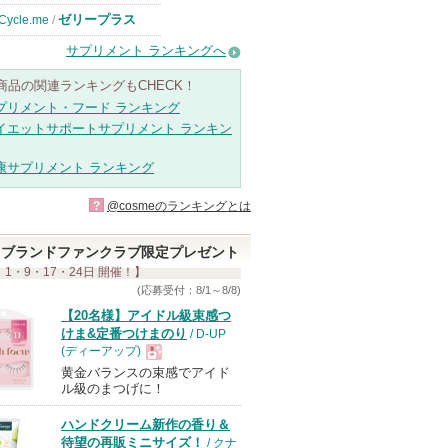
ゼリープラス
Cycle.me
/
サプリメント ランキングへ
商品の関連ランキングもCHECK！
プリメント・フード ランキング
イエットサポートサプリメント ランキン
康サプリメント ランキング
?
@cosmeのランキングとは
ブランドファンクラブ限定プレゼント
 1・9・17・24日 開催！】
(応募受付：8/1～8/8)
【20名様】アイドル級束感つ
けま&定番つけまのり
/ D-UP
(ディーアップ)
黄金バランスの束感でアイド
現
ル級のまつげに！
ハンドクリーム新作の香り＆
品
待望の再販ミニサイズ！
/ クナ