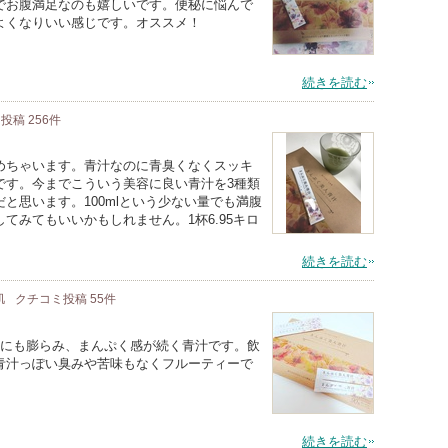
でお腹満足なのも嬉しいです。便秘に悩んで
よくなりいい感じです。オススメ！
続きを読む
ミ投稿
256
件
めちゃいます。青汁なのに青臭くなくスッキ
です。今までこういう美容に良い青汁を3種類
と思います。100mlという少ない量でも満腹
てみてもいいかもしれません。1杯6.95キロ
続きを読む
肌
クチコミ投稿
55
件
倍にも膨らみ、まんぷく感が続く青汁です。飲
青汁っぽい臭みや苦味もなくフルーティーで
続きを読む