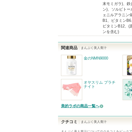
末モミガラ)、
ン)、ソルビトー
ェニルアラニン化
B1、ビタミンB
ビタミンB12、
ンを含む)
関連商品
まんぷく美人青汁
金のNMN9000
オヤスリム プラチ
ナイト
美的ラボの商品一覧へ
クチコミ
まんぷく美人青汁
まんぷく美人青汁
についてのクチコミをピック