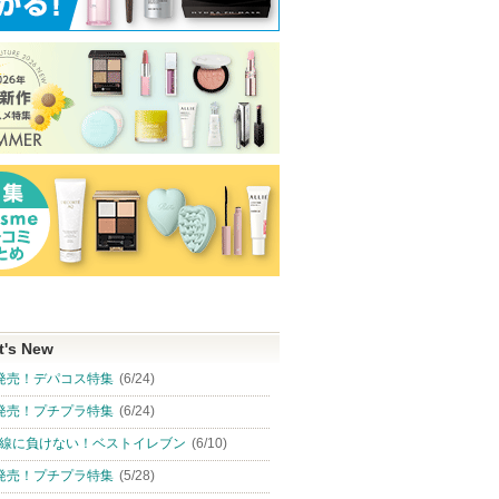
t's New
発売！デパコス特集
(6/24)
発売！プチプラ特集
(6/24)
線に負けない！ベストイレブン
(6/10)
発売！プチプラ特集
(5/28)