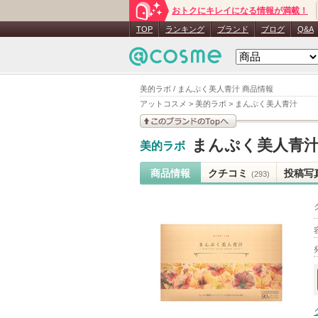
おトクにキレイになる情報が満載！
TOP
ランキング
ブランド
ブログ
Q&A
美的ラボ / まんぷく美人青汁 商品情報
アットコスメ
>
美的ラボ
>
まんぷく美人青汁
このブランドの情報を
まんぷく美人青
美的ラボ
見る
商品情報
クチコミ
投稿写
(293)