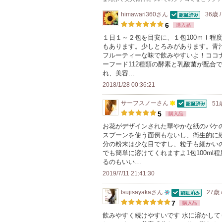
himawari360
さん
36歳 
認証済
6
購入品
１日１～２包を目安に、１包100ｍｌ程
もあります。少しとろみがあります。青
フルーティーな味で飲みやすいよ！ココ
ーフード112種類の酵素と乳酸菌が配合
れ、美容…
2018/1/28 00:36:21
サーフスノー
さん
51
認証済
100
5
購入品
人
お花がデザインされた華やかな紙のパケ
スプーンを使う面倒もないし、衛生的に
以
分の粉末は少な目ですし、粒子も細かい
上
でも簡単に溶けてくれますよ1包100m
の
るのもいい…
メ
2019/7/11 21:41:30
ン
tsujisayaka
さん
27歳
バ
認証済
10
7
購入品
ー
人
飲みやすく続けやすいです 水に溶かし
に