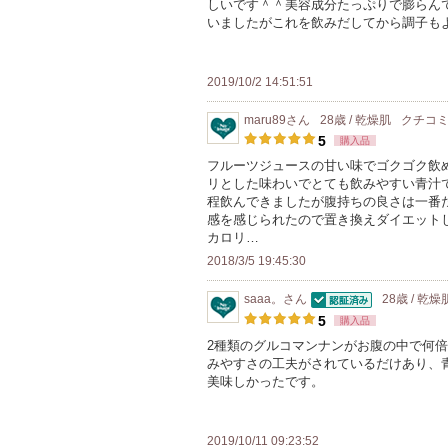
しいです＾＾美容成分たっぷりで膨らん
以
お
いましたがこれを飲みだしてから調子も
上
気
の
に
メ
2019/10/2 14:51:51
入
ン
り
maru89
さん
28歳 / 乾燥肌
クチコ
バ
登
5
購入品
ー
録
フルーツジュースの甘い味でゴクゴク飲
に
リとした味わいでとても飲みやすい青汁
さ
お
程飲んできましたが腹持ちの良さは一番だ
れ
感を感じられたので置き換えダイエットし
気
て
カロリ…
に
い
2018/3/5 19:45:30
入
ま
り
saaa。
さん
28歳 / 乾燥
す
認証済
登
5
購入品
録
2種類のグルコマンナンがお腹の中で何
みやすさの工夫がされているだけあり、
さ
美味しかったです。
れ
て
い
2019/10/11 09:23:52