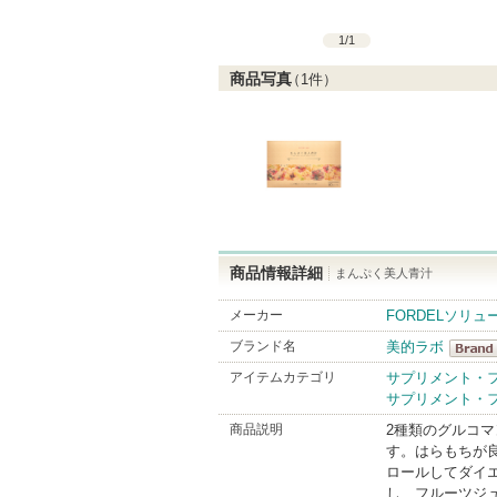
1
/
1
商品写真
（
1
件）
商品情報詳細
まんぷく美人青汁
メーカー
FORDELソリ
ブランド名
美的ラボ
美的ラ
アイテムカテゴリ
サプリメント・
サプリメント・
BrandI
商品説明
2種類のグルコ
す。はらもちが
ロールしてダイ
し、フルーツジ