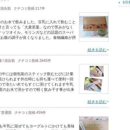
6月
/ 混合肌
クチコミ投稿
217
件
度のお水で飲みました。豆乳に入れて飲むこと
汁と言っても「大麦若葉」なので苦みがなく
ナッツオイル、モリンガなどの話題のスーパ
でお腹の調子が良くなりました。食物繊維が摂
続きを読む
歳 / 混合肌
クチコミ投稿
2645
件
の中には個包装のスティック飲むたびに計量
続けられます外出時にも持ち運べて便利一回
ので冷たい水でもすぐに溶けてくれます牛乳
l程度のお水で溶かすので軽く飲み干す事が出来
続きを読む
 / 普通肌
クチコミ投稿
459
件
ても牛乳に混ぜてもヨーグルトにかけても美味