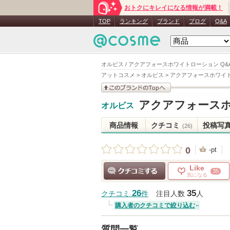
おトクにキレイになる情報が満載！
TOP
ランキング
ブランド
ブログ
Q&A
オルビス / アクアフォースホワイトローション Q&
アットコスメ
>
オルビス
>
アクアフォースホワイ
このブランドの情報を
アクアフォース
オルビス
見る
商品情報
クチコミ
投稿写
(26)
0
-pt
Like
35
気になる
クチコミする
26
35
クチコミ
件
注目人数
人
購入者のクチコミで絞り込む
質問一覧