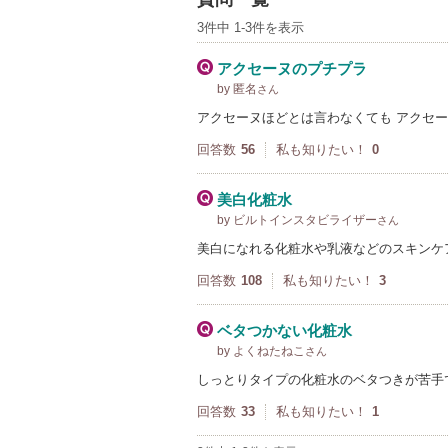
3件中 1-3件を表示
アクセーヌのプチプラ
by 匿名
さん
アクセーヌほどとは言わなくても アクセ
回答数
56
私も知りたい！
0
美白化粧水
by ビルトインスタビライザー
さん
美白になれる化粧水や乳液などのスキンケ
回答数
108
私も知りたい！
3
ベタつかない化粧水
by よくねたねこ
さん
しっとりタイプの化粧水のベタつきが苦手
回答数
33
私も知りたい！
1