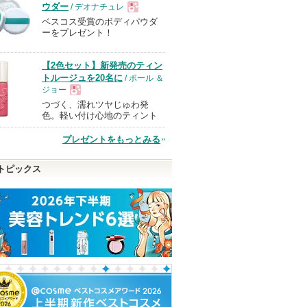
ウダー
/ デオナチュレ
ベスコス受賞のボディパウダ
現
ーをプレゼント！
品
【2色セット】新発売のティン
トルージュを20名に
/ ポール ＆
ジョー
つづく、濡れツヤじゅわ発
現
色。軽い付け心地のティント
プレゼントをもっとみる
品
トピックス