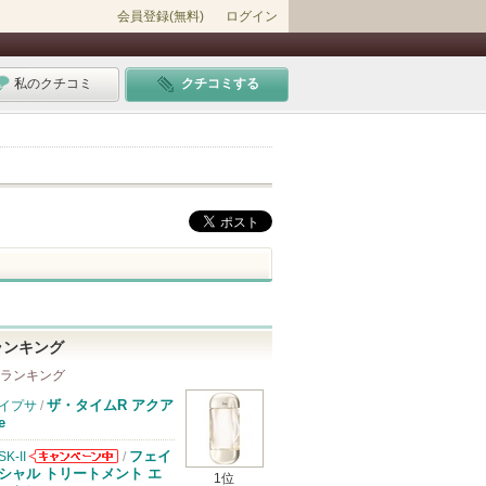
会員登録(無料)
ログイン
私のクチコミ
クチコミする
ランキング
 ランキング
ザ・タイムR アクア
イプサ
/
e
フェイ
SK-II
/
SK-IIからのお
シャル トリートメント エ
1位