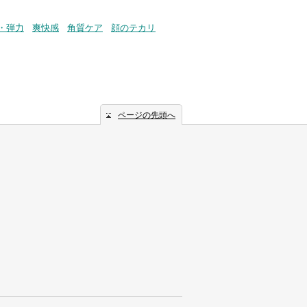
・弾力
爽快感
角質ケア
顔のテカリ
ページの先頭へ