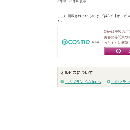
3件中 1-3件を表示
ここに掲載されているのは、Q&Aで【オルビス
す。
Q&Aは美容の
美容の専門家や
っとすぐに解決
オルビスについて
このブランドのTopへ
このブラン