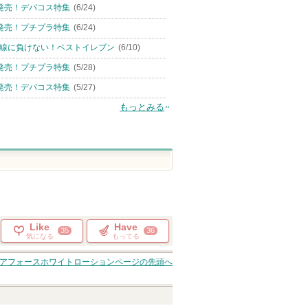
発売！デパコス特集
(6/24)
発売！プチプラ特集
(6/24)
線に負けない！ベストイレブン
(6/10)
発売！プチプラ特集
(5/28)
発売！デパコス特集
(5/27)
もっとみる
Like
Have
35
36
気になる
もってる
アフォースホワイトローション
ページの先頭へ