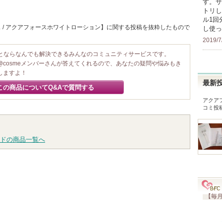
す。サ
トリし
ル1回
 / アクアフォースホワイトローション】に関する投稿を抜粋したもので
し使っ
2019/7
ことならなんでも解決できるみんなのコミュニティサービスです。
@cosmeメンバーさんが答えてくれるので、あなたの疑問や悩みもき
しますよ！
最新
この商品についてQ&Aで質問する
アクア
コミ投
ドの商品一覧へ
【毎月