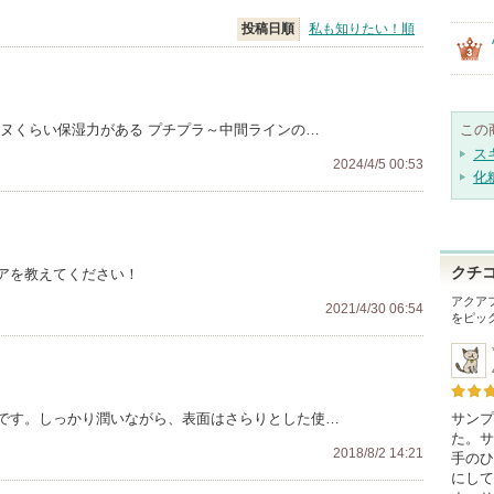
投稿日順
私も知りたい！順
ーヌくらい保湿力がある プチプラ～中間ラインの…
この
ス
2024/4/5 00:53
化
クチ
アを教えてください！
アクア
2021/4/30 06:54
をピッ
サンプ
です。しっかり潤いながら、表面はさらりとした使…
た。サ
2018/8/2 14:21
手のひ
にして