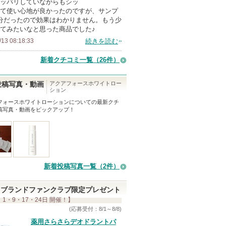
ッパリしていながらもシッ
メ
て使い心地が良かったのですが、サンプ
ン
分だったので効果はわかりません。もう少
バ
てみたいなと思った商品でした♪
ー
/13 08:18:33
続きを読む
に
新着クチコミ一覧
（26件）
お
気
アクアフォースホワイトロー
投稿写真・動画
に
ション
入
フォースホワイトローション
についての最新クチ
稿写真・動画をピックアップ！
り
登
録
さ
れ
新着投稿写真一覧（2件）
て
い
ブランドファンクラブ限定プレゼント
ま
 1・9・17・24日 開催！】
(応募受付：8/1～8/8)
す
薬用さらさらデオドラントパ