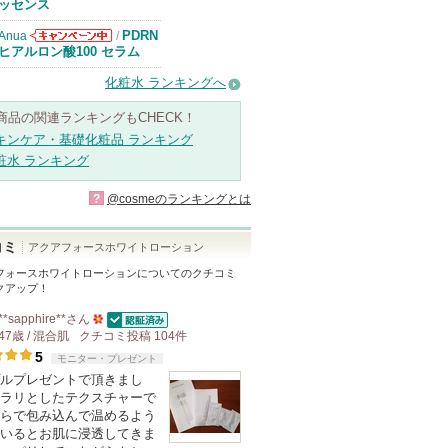
知らせがありま
ッセンス
す
PDRN
Anua
/
Anuaからのお
ヒアルロン酸100 セラム
知らせがありま
す
化粧水 ランキングへ
商品の関連ランキングもCHECK！
キンケア・基礎化粧品 ランキング
粧水 ランキング
?
@cosmeのランキングとは
コミ
アクアフォースホワイトローション
フォースホワイトローション
についてのクチコミ
クアップ！
**sapphire**
さん
認証済
47歳 / 混合肌
クチコミ投稿
50
104
件
5
モニター・プレゼント
人
ルプレゼントで頂きまし
以
ラリとしたテクスチャーで
上
らで包み込んで温めるよう
の
いるとお肌に浸透してきま