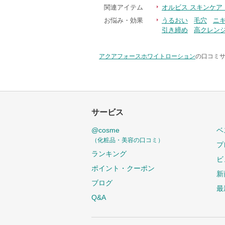
関連アイテム
オルビス スキンケア
お悩み・効果
うるおい
毛穴
ニ
引き締め
高クレン
アクアフォースホワイトローション
の口コミサ
サービス
@cosme
ベ
（化粧品・美容の口コミ）
プ
ランキング
ビ
ポイント・クーポン
新
ブログ
最
Q&A