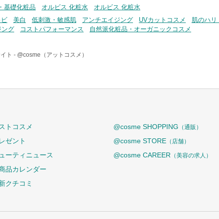
・基礎化粧品
オルビス 化粧水
オルビス 化粧水
キビ
美白
低刺激・敏感肌
アンチエイジング
UVカットコスメ
肌のハリ
ジング
コストパフォーマンス
自然派化粧品・オーガニックコスメ
イト -
@cosme（アットコスメ）
ストコスメ
@cosme SHOPPING
（通販）
レゼント
@cosme STORE
（店舗）
ューティニュース
@cosme CAREER
（美容の求人）
商品カレンダー
新クチコミ