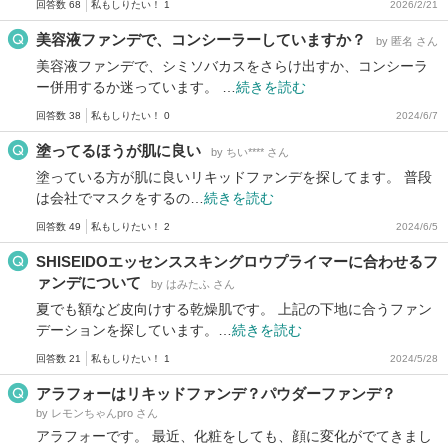
回答数 68
私もしりたい！ 1
2026/2/21
美容液ファンデで、コンシーラーしていますか？
by 匿名 さん
美容液ファンデで、シミソバカスをさらけ出すか、コンシーラ
ー併用するか迷っています。 …
続きを読む
回答数 38
私もしりたい！ 0
2024/6/7
塗ってるほうが肌に良い
by ちい**** さん
塗っている方が肌に良いリキッドファンデを探してます。 普段
は会社でマスクをするの…
続きを読む
回答数 49
私もしりたい！ 2
2024/6/5
SHISEIDOエッセンススキングロウプライマーに合わせるフ
ァンデについて
by はみたふ さん
夏でも額など皮向けする乾燥肌です。 上記の下地に合うファン
デーションを探しています。…
続きを読む
回答数 21
私もしりたい！ 1
2024/5/28
アラフォーはリキッドファンデ？パウダーファンデ？
by レモンちゃんpro さん
アラフォーです。 最近、化粧をしても、顔に変化がでてきまし