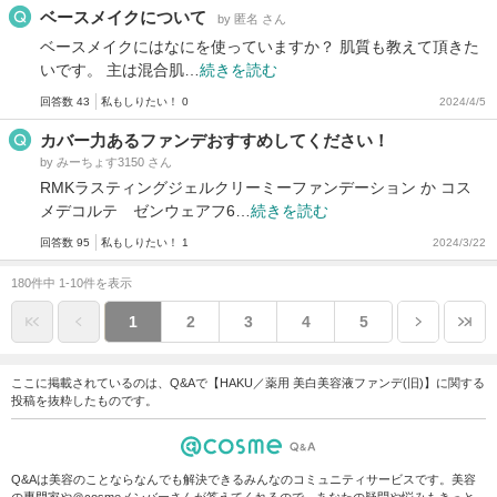
ベースメイクについて
by 匿名 さん
ベースメイクにはなにを使っていますか？ 肌質も教えて頂きた
いです。 主は混合肌…
続きを読む
回答数 43
私もしりたい！ 0
2024/4/5
カバー力あるファンデおすすめしてください！
by みーちょす3150 さん
RMKラスティングジェルクリーミーファンデーション か コス
メデコルテ ゼンウェアフ6…
続きを読む
回答数 95
私もしりたい！ 1
2024/3/22
180件中 1-10件を表示
1
2
3
4
5
ここに掲載されているのは、Q&Aで【HAKU／薬用 美白美容液ファンデ(旧)】に関する
投稿を抜粋したものです。
Q&Aは美容のことならなんでも解決できるみんなのコミュニティサービスです。美容
の専門家や＠cosmeメンバーさんが答えてくれるので、あなたの疑問や悩みもきっと