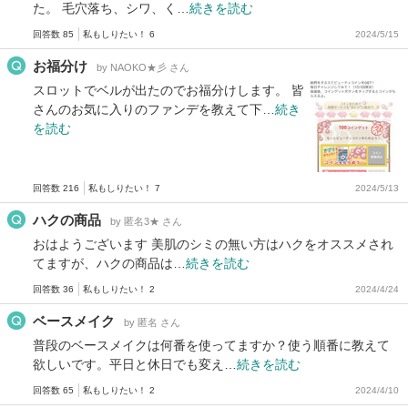
た。 毛穴落ち、シワ、く…
続きを読む
回答数 85
私もしりたい！ 6
2024/5/15
お福分け
by NAOKO★彡 さん
スロットでベルが出たのでお福分けします。 皆
さんのお気に入りのファンデを教えて下…
続き
を読む
回答数 216
私もしりたい！ 7
2024/5/13
ハクの商品
by 匿名3★ さん
おはようございます 美肌のシミの無い方はハクをオススメされ
てますが、ハクの商品は…
続きを読む
回答数 36
私もしりたい！ 2
2024/4/24
ベースメイク
by 匿名 さん
普段のベースメイクは何番を使ってますか？使う順番に教えて
欲しいです。平日と休日でも変え…
続きを読む
回答数 65
私もしりたい！ 2
2024/4/10