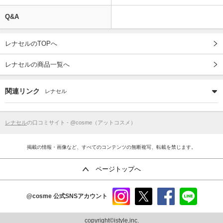
Q&A
レナセルのTOPへ
レナセルの商品一覧へ
関連リンク
レナセル
レナセル
の口コミサイト - @cosme（アットコスメ）
掲載の情報・画像など、すべてのコンテンツの無断複写、転載を禁じます。
ページトップへ
@cosme
公式SNSアカウント
instag
x
faceb
line
ram
ook
copyright©istyle,inc.