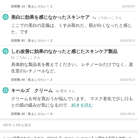
回答数 14
私もしりたい！ 2
2025/2/7
美白に効果を感じなかったスキンケア
by ごろねっこ さん
ここでの美白の定義は、くすみ取れた、肌が白くなったと感じ
た、です
回答数 90
私もしりたい！ 2
2024/3/13
しわ改善に効果のなかったと感じたスキンケア製品
by ごろねっこ さん
具体的な製品名を教えてください。 レチノールだけでなく、資
生堂のレチノールなど。
回答数 46
私もしりたい！ 2
2024/3/13
キールズ クリーム
by 匿名 さん
クリームを何を買おうか悩んでいます。 マスク老化で少し口も
との肌の緩みが気になるので…
続きを読む
回答数 46
私もしりたい！ 0
2021/8/14
4件中 1-4件を表示
ここに掲載されているのは、Q&Aで【レナセル／レナセル】に関する投稿を抜粋した