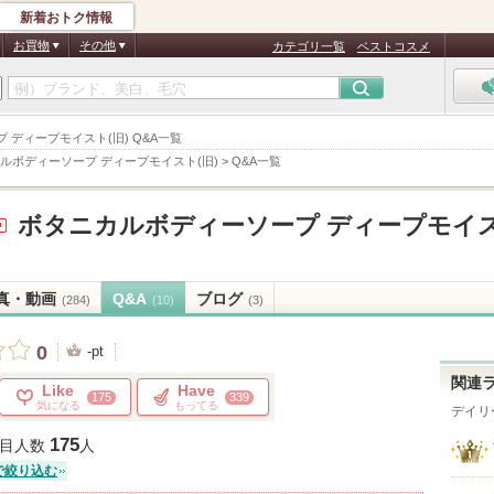
新着おトク情報
お買物
その他
カテゴリ一覧
ベストコスメ
ープ ディープモイスト(旧) Q&A一覧
ルボディーソープ ディープモイスト(旧)
>
Q&A一覧
ボタニカルボディーソープ ディープモイ
T
真・動画
Q&A
ブログ
(284)
(10)
(3)
が
0
-pt
関連
Like
Have
175
339
気になる
もってる
デイリ
175
目人数
人
で絞り込む