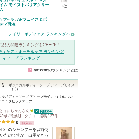
キュレル
/
イム モイストバリアクリー
1位
ム
APフェイス＆ボ
ケアセラ
/
ディ乳液
デイリーボディケア ランキングへ
商品の関連ランキングもCHECK！
ディケア・オーラルケア ランキング
ディソープ ランキング
?
@cosmeのランキングとは
コミ
ボタニカルボディーソープ ディープモイス
ト(旧)
カルボディーソープ ディープモイスト(旧)
につい
チコミをピックアップ！
とぅにちゃん
さん
認証済
40歳 / 乾燥肌
クチコミ投稿
5
127
件
6
購入品
人
ANISTのシャンプーを以前使
以
いたのですが、出産がきっ
上