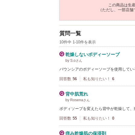
この商品は生
（ただし、一部店舗
質問一覧
10件中 1-10件を表示
乾燥しないボディーソープ
by S.o
さん
バウンシアのボディーソープを使用してい
回答数
56
私も知りたい！
6
背中肌荒れ
by Rosena
さん
ボディソープを変えたら背中が乾燥して、
回答数
55
私も知りたい！
0
痒み乾燥肌の保湿剤