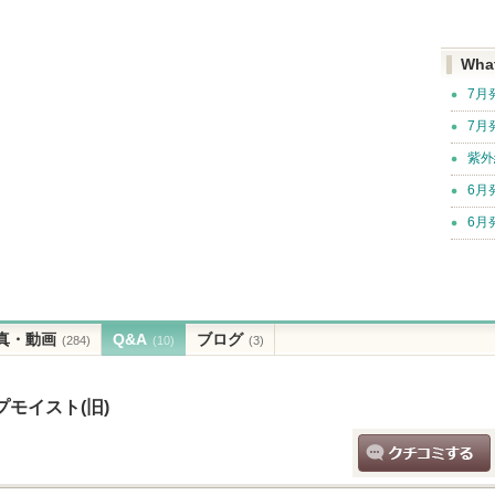
Wha
7月
7月
紫外
6月
6月
真・動画
Q&A
ブログ
(284)
(10)
(3)
モイスト(旧)
クチコミする