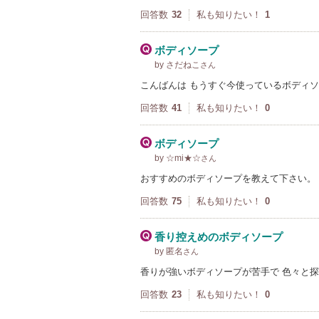
回答数
32
私も知りたい！
1
ボディソープ
by さだねこ
さん
こんばんは もうすぐ今使っているボディ
回答数
41
私も知りたい！
0
ボディソープ
by ☆mi★☆
さん
おすすめのボディソープを教えて下さい。
回答数
75
私も知りたい！
0
香り控えめのボディソープ
by 匿名
さん
香りが強いボディソープが苦手で 色々と
回答数
23
私も知りたい！
0