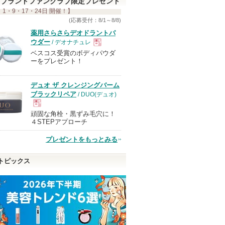
ブランドファンクラブ限定プレゼント
す
 1・9・17・24日 開催！】
(応募受付：8/1～8/8)
薬用さらさらデオドラントパ
ウダー
/ デオナチュレ
ベスコス受賞のボディパウダ
現
ーをプレゼント！
品
デュオ ザ クレンジングバーム
ブラックリペア
/ DUO(デュオ)
頑固な角栓・黒ずみ毛穴に！
現
４STEPアプローチ
プレゼントをもっとみる
品
トピックス