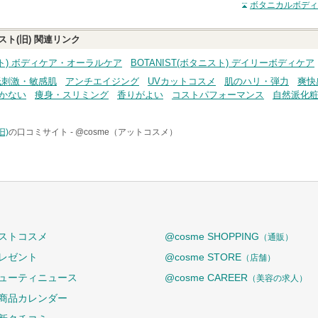
ボタニカルボディ
ト(旧)
関連リンク
ニスト) ボディケア・オーラルケア
BOTANIST(ボタニスト) デイリーボディケア
低刺激・敏感肌
アンチエイジング
UVカットコスメ
肌のハリ・弾力
爽快
かない
痩身・スリミング
香りがよい
コストパフォーマンス
自然派化
旧)
の口コミサイト -
@cosme（アットコスメ）
ストコスメ
@cosme SHOPPING
（通販）
レゼント
@cosme STORE
（店舗）
ューティニュース
@cosme CAREER
（美容の求人）
商品カレンダー