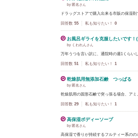
by 匿名
さん
ドラッグストアで購入出来る市販の保湿剤
回答数
55
私も知りたい！
0
お風呂ギライを克服したいです！(; 
by くわれん
さん
万年うつを言い訳に、通院時の週1くらいし
回答数
51
私も知りたい！
1
乾燥肌用無添加石鹸 つっぱる
by 匿名
さん
乾燥肌用の固形石鹸で突っ張る場合、アミ
回答数
29
私も知りたい！
1
高保湿ボディーソープ
by 匿名
さん
高保湿で香りが持続するフルティー系のの