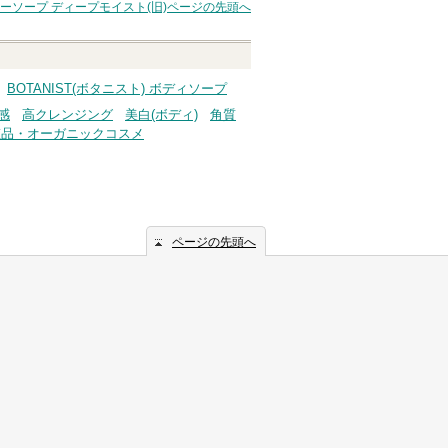
ーソープ ディープモイスト(旧)
ページの先頭へ
BOTANIST(ボタニスト) ボディソープ
感
高クレンジング
美白(ボディ)
角質
粧品・オーガニックコスメ
ページの先頭へ