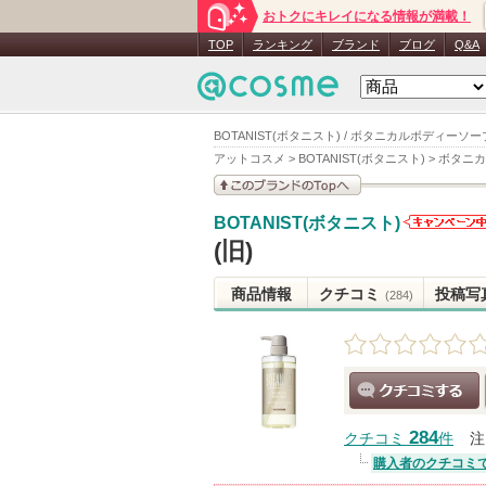
おトクにキレイになる情報が満載！
TOP
ランキング
ブランド
ブログ
Q&A
BOTANIST(ボタニスト) / ボタニカルボディーソ
アットコスメ
>
BOTANIST(ボタニスト)
>
ボタニカ
このブランドの情報を
BOTANIST(ボタニスト)
見る
BOTANIS
(旧)
(ボタニス
ト)からの
商品情報
クチコミ
投稿写
(284)
お知らせ
あります
クチコミする
284
クチコミ
件
注
購入者のクチコミ