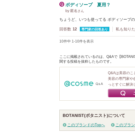
ボディソープ 夏用？
by 匿名
さん
ちょうど、いつも使ってる ボディソープの
回答数
12
私も知り
専門家の回答あり
10件中 1-10件を表示
ここに掲載されているのは、Q&Aで【BOTANI
関する投稿を抜粋したものです。
Q&Aは美容の
美容の専門家や
っとすぐに解決
BOTANIST(ボタニスト)について
このブランドのTopへ
このブラン