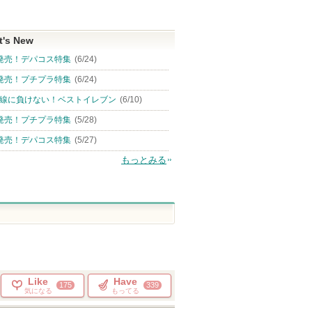
t's New
発売！デパコス特集
(6/24)
発売！プチプラ特集
(6/24)
線に負けない！ベストイレブン
(6/10)
発売！プチプラ特集
(5/28)
発売！デパコス特集
(5/27)
もっとみる
Like
Have
175
339
気になる
もってる