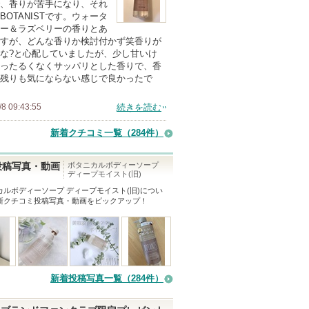
、香りが苦手になり、それ
の
BOTANISTです。ウォータ
ー＆ラズベリーの香りとあ
メ
すが、どんな香りか検討付かず笑香りが
ン
な?と心配していましたが、少し甘いけ
バ
ったるくなくサッパリとした香りで、香
残りも気にならない感じで良かったで
ー
に
/8 09:43:55
続きを読む
お
気
新着クチコミ一覧
（284件）
に
入
ボタニカルボディーソープ
投稿写真・動画
ディープモイスト(旧)
り
カルボディーソープ ディープモイスト(旧)
につい
登
新クチコミ投稿写真・動画をピックアップ！
録
さ
れ
て
新着投稿写真一覧（284件）
い
ま