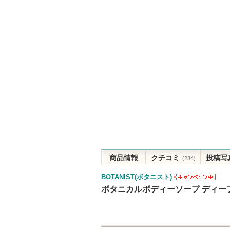
商品情報
クチコミ
投稿写
(284)
BOTANIST(ボタニスト)
BOTANIST(ボ
ボタニカルボディーソープ ディープ
タニスト)から
のお知らせが
あります