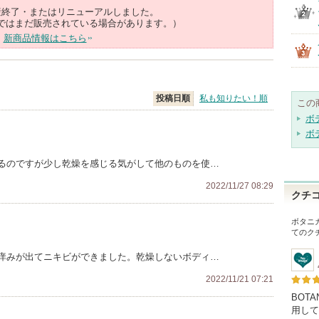
産終了・またはリニューアルしました。
ではまだ販売されている場合があります。）
新商品情報はこちら
投稿日順
私も知りたい！順
この
ボ
ボ
るのですが少し乾燥を感じる気がして他のものを使…
2022/11/27 08:29
クチ
ボタニ
てのク
痒みが出てニキビができました。乾燥しないボディ…
2022/11/21 07:21
BOT
用して