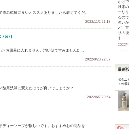
かけで
以来の
ーリリ
で痒み乾燥に良いオススメありましたら教えてくだ…
るので
2022/11/1 21:18
強いか
ど、甘
りの後
ﾉωﾉ)
す…
2022/4
か お風呂に入れません。汚い話ですみません(; …
2022/8/28 22:37
最新
ボタニ
ての最
ノ酸系洗浄に変えたほうが良いでしょうか？
2022/6/7 20:54
ボディーソープが欲しいです。おすすめおの商品を…