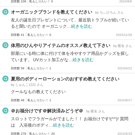
回答数 108
私もしりたい！ 0
2024/8/6
オーガニックブランドを教えてください
by ちぃひろん さん
友人の誕生日プレゼントについて、最近肌トラブルが続いてい
ると聞いたので オーガニック…
続きを読む
回答数 41
私もしりたい！ 0
2023/11/29
体用のひんやりアイテムのオススメ教えて下さい
by 匿名 さん
部屋にいる時に体に付けて体を冷やすケア用品かグッズを探し
ています。 UVカット加工がな…
続きを読む
回答数 58
私もしりたい！ 1
2023/6/22
夏用のボディーローションのおすすめ教えてください
by じゅんこ1221 さん
クールなもの教えてください
回答数 48
私もしりたい！ 1
2022/8/17
＠お福分けです＠解決済みどうぞ＠
by 匿名 さん
スロットでフラガールがでました！！ お福分けです!(^^)! 質問
は 入浴後のボディ…
続きを読む
回答数 278
私もしりたい！ 20
2022/6/15