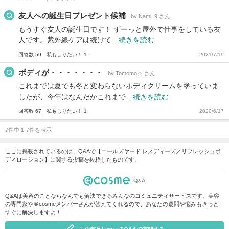
友人への誕生日プレゼント候補
by Nami_9 さん
もうすぐ友人の誕生日です！ ずーっと屋外で仕事をしている友
人です。紫外線ケアは続けて…
続きを読む
回答数 59
私もしりたい！ 1
2021/7/19
ボディが・・・・・・・
by Tomomo☆ さん
これまでは夏でも冬と変わらないボディクリームを塗っていま
したが、今年はなんだかこれまで…
続きを読む
回答数 67
私もしりたい！ 1
2020/6/17
7件中 1-7件を表示
ここに掲載されているのは、Q&Aで【ニールズヤード レメディーズ／リフレッシュボ
ディローション】に関する投稿を抜粋したものです。
Q&Aは美容のことならなんでも解決できるみんなのコミュニティサービスです。美容
の専門家や＠cosmeメンバーさんが答えてくれるので、あなたの疑問や悩みもきっと
すぐに解決しますよ！