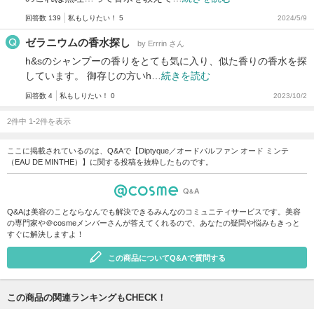
回答数 139
私もしりたい！ 5
2024/5/9
ゼラニウムの香水探し
by Errrin さん
h&sのシャンプーの香りをとても気に入り、似た香りの香水を探
しています。 御存じの方いh…
続きを読む
回答数 4
私もしりたい！ 0
2023/10/2
2件中 1-2件を表示
ここに掲載されているのは、Q&Aで【Diptyque／オードパルファン オード ミンテ
（EAU DE MINTHE）】に関する投稿を抜粋したものです。
Q&Aは美容のことならなんでも解決できるみんなのコミュニティサービスです。美容
の専門家や＠cosmeメンバーさんが答えてくれるので、あなたの疑問や悩みもきっと
すぐに解決しますよ！
この商品についてQ&Aで質問する
この商品の関連ランキングもCHECK！