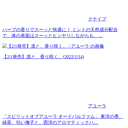
クナイプ
ハーブの香りでスーッと快適に！ ミントの天然成分配合
で、体の表面はスーッとヒンヤリしながらも、…
【2/1発売】凛と、香り咲く。
(
2022/1/14
)
アユーラ
「スピリットオブアユーラ オードパルファム」 東洋の墨、
緑茶、匂い撫子と、西洋のアロマティックハ…