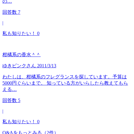
の…
回答数
7
|
私も知りたい！
0
柑橘系の香水＾＾
ゆきピンク
さん
2011/3/13
わたしは、柑橘系のフレグランスを探しています。予算は
5000円ぐらいまで。 知っている方がいらしたら教えてもら
える…
回答数
5
|
私も知りたい！
0
Q&Aをもっとみる
（2件）