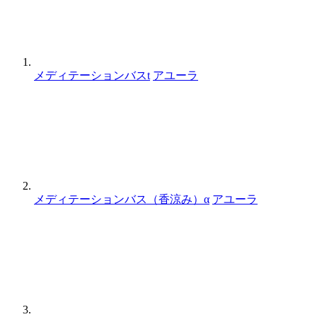
メディテーションバスt
アユーラ
メディテーションバス（香涼み）α
アユーラ