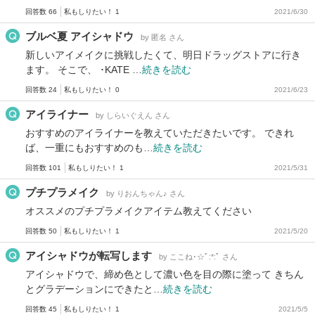
回答数 66
私もしりたい！ 1
2021/6/30
ブルベ夏 アイシャドウ
by 匿名 さん
新しいアイメイクに挑戦したくて、明日ドラッグストアに行き
ます。 そこで、 ･KATE …
続きを読む
回答数 24
私もしりたい！ 0
2021/6/23
アイライナー
by しらいぐえん さん
おすすめのアイライナーを教えていただきたいです。 できれ
ば、一重にもおすすめのも…
続きを読む
回答数 101
私もしりたい！ 1
2021/5/31
プチプラメイク
by りおんちゃん♪ さん
オススメのプチプラメイクアイテム教えてください
回答数 50
私もしりたい！ 1
2021/5/20
アイシャドウが転写します
by ここね･☆ﾟ:*:ﾟ さん
アイシャドウで、締め色として濃い色を目の際に塗って きちん
とグラデーションにできたと…
続きを読む
回答数 45
私もしりたい！ 1
2021/5/5