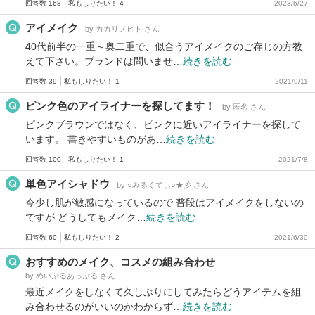
回答数 168
私もしりたい！ 4
2023/6/27
アイメイク
by カカリノヒト さん
40代前半の一重～奥二重で、似合うアイメイクのご存じの方教
えて下さい。ブランドは問いませ…
続きを読む
回答数 39
私もしりたい！ 1
2021/9/11
ピンク色のアイライナーを探してます！
by 匿名 さん
ピンクブラウンではなく、ピンクに近いアイライナーを探して
います。 書きやすいものがあ…
続きを読む
回答数 100
私もしりたい！ 1
2021/7/8
単色アイシャドウ
by ○みるくてぃ○★彡 さん
今少し肌が敏感になっているので 普段はアイメイクをしないの
ですが どうしてもメイク…
続きを読む
回答数 60
私もしりたい！ 2
2021/6/30
おすすめのメイク、コスメの組み合わせ
by めいぷるあっぷる さん
最近メイクをしなくて久しぶりにしてみたらどうアイテムを組
み合わせるのがいいのかわからず…
続きを読む