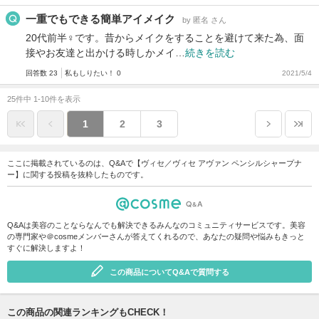
一重でもできる簡単アイメイク
by 匿名 さん
20代前半♀です。昔からメイクをすることを避けて来た為、面
接やお友達と出かける時しかメイ…
続きを読む
回答数 23
私もしりたい！ 0
2021/5/4
25件中 1-10件を表示
1
2
3
ここに掲載されているのは、Q&Aで【ヴィセ／ヴィセ アヴァン ペンシルシャープナ
ー】に関する投稿を抜粋したものです。
Q&Aは美容のことならなんでも解決できるみんなのコミュニティサービスです。美容
の専門家や＠cosmeメンバーさんが答えてくれるので、あなたの疑問や悩みもきっと
すぐに解決しますよ！
この商品についてQ&Aで質問する
この商品の関連ランキングもCHECK！