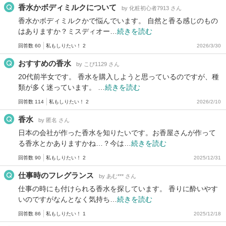
香水かボディミルクについて
by 化粧初心者7913 さん
香水かボディミルクかで悩んでいます。 自然と香る感じのもの
はありますか？ミスディオー…
続きを読む
回答数 60
私もしりたい！ 2
2026/3/30
おすすめの香水
by こぴ1129 さん
20代前半女です。 香水を購入しようと思っているのですが、種
類が多く迷っています。 …
続きを読む
回答数 114
私もしりたい！ 2
2026/2/10
香水
by 匿名 さん
日本の会社が作った香水を知りたいです。お香屋さんが作って
る香水とかありますかね…？今は…
続きを読む
回答数 90
私もしりたい！ 2
2025/12/31
仕事時のフレグランス
by あむ*** さん
仕事の時にも付けられる香水を探しています。 香りに酔いやす
いのですがなんとなく気持ち…
続きを読む
回答数 86
私もしりたい！ 1
2025/12/18