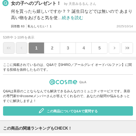
女の子へのプレゼント！
by 天音みるるん さん
何を貰ったら嬉しいですか？？ 誕生日などでは無いので あまり
高い物をあげると気を使…
続きを読む
回答数 63
私もしりたい！ 1
2025/10/14
53件中 1-10件を表示
1
2
3
4
5
ここに掲載されているのは、Q&Aで【SHIRO／アールグレイ オードパルファン】に関
する投稿を抜粋したものです。
Q&Aは美容のことならなんでも解決できるみんなのコミュニティサービスです。美容
の専門家や＠cosmeメンバーさんが答えてくれるので、あなたの疑問や悩みもきっと
すぐに解決しますよ！
この商品についてQ&Aで質問する
この商品の関連ランキングもCHECK！