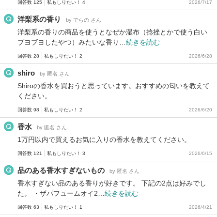
回答数 125
私もしりたい！ 4
2026/7/17
洋梨系の香り
by でらの さん
洋梨系の香りの商品を使うとなぜか湿布（捻挫とかで使う白い
ブヨブヨしたやつ）みたいな香り…
続きを読む
回答数 28
私もしりたい！ 2
2026/6/28
shiro
by 匿名 さん
Shiroの香水を買おうと思っています。おすすめの匂いを教えて
ください。
回答数 98
私もしりたい！ 2
2026/6/20
香水
by 匿名 さん
1万円以内で買えるお気に入りの香水を教えてください。
回答数 121
私もしりたい！ 3
2026/6/15
品のある香水すぎないもの
by 匿名 さん
香水すぎない品のある香りが好きです。 下記の2点は好みでし
た。 ・ザパフュームオイ2…
続きを読む
回答数 63
私もしりたい！ 1
2026/4/21