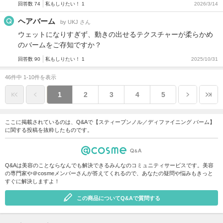
回答数 74
私もしりたい！ 1
2026/3/14
ヘアバーム
by UKJ さん
ウェットになりすぎず、動きの出せるテクスチャーが柔らかめ
のバームをご存知ですか？
回答数 90
私もしりたい！ 1
2025/10/31
46件中 1-10件を表示
1
2
3
4
5
ここに掲載されているのは、Q&Aで【スティーブンノル／ディファイニング バーム】
に関する投稿を抜粋したものです。
Q&Aは美容のことならなんでも解決できるみんなのコミュニティサービスです。美容
の専門家や＠cosmeメンバーさんが答えてくれるので、あなたの疑問や悩みもきっと
すぐに解決しますよ！
この商品についてQ&Aで質問する