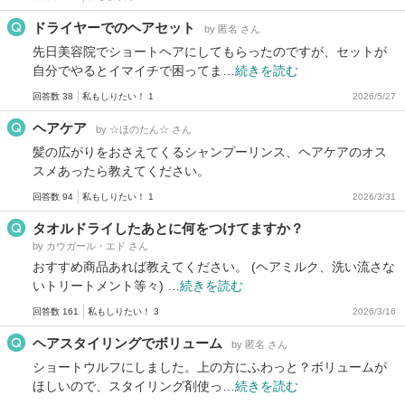
ドライヤーでのヘアセット
by 匿名 さん
先日美容院でショートヘアにしてもらったのですが、セットが
自分でやるとイマイチで困ってま…
続きを読む
回答数 38
私もしりたい！ 1
2026/5/27
ヘアケア
by ☆ほのたん☆ さん
髪の広がりをおさえてくるシャンプーリンス、ヘアケアのオス
スメあったら教えてください。
回答数 94
私もしりたい！ 1
2026/3/31
タオルドライしたあとに何をつけてますか？
by カウガール・エド さん
おすすめ商品あれば教えてください。 (ヘアミルク、洗い流さな
いトリートメント等々) …
続きを読む
回答数 161
私もしりたい！ 3
2026/3/16
ヘアスタイリングでボリューム
by 匿名 さん
ショートウルフにしました。上の方にふわっと？ボリュームが
ほしいので、スタイリング剤使っ…
続きを読む