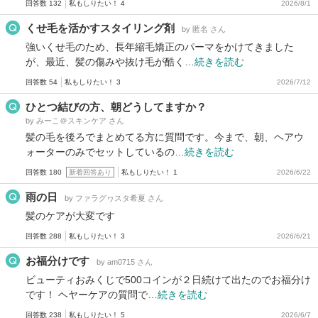
回答数 132
私もしりたい！ 4
2026/8/1
くせ毛を活かすスタイリング剤
by 匿名 さん
強いくせ毛のため、長年縮毛矯正のパーマをかけてきました
が、最近、髪の傷みや抜け毛が酷く…
続きを読む
回答数 54
私もしりたい！ 3
2026/7/12
ひとつ結びの方、朝どうしてますか？
by みーこ＠スキンケア さん
髪の毛を後ろでまとめてる方に質問です。今まで、朝、ヘアウ
ォーターのみでセットしているの…
続きを読む
回答数 180
新着回答あり
私もしりたい！ 1
2026/6/22
雨の日
by ファラグヮスタ希夏 さん
髪のケアが大変です
回答数 288
私もしりたい！ 3
2026/6/21
お福分けです
by am0715 さん
ビューティおみくじで500コインが２日続けて出たのでお福分け
です！ ヘヤーケアの質問で…
続きを読む
回答数 238
私もしりたい！ 5
2026/6/7