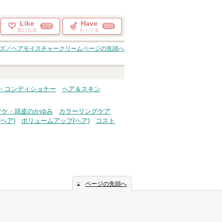
Like
Have
378
693
気になる
もってる
ズ／ヘアモイスチャークリーム
ページの先頭へ
プー・コンディショナー
ヘア＆スキン
フケ・頭皮のかゆみ
カラーリングケア
ヘア)
ボリュームアップ(ヘア)
コスト
ページの先頭へ