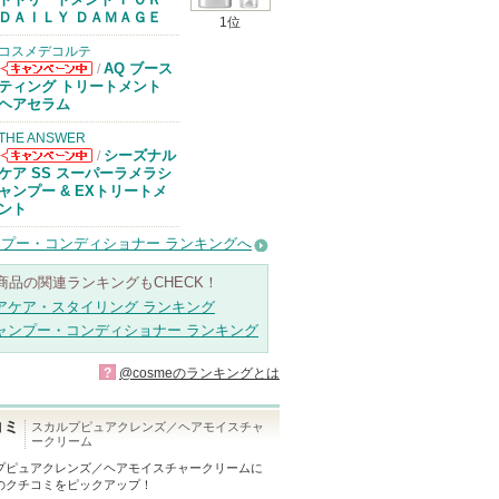
があります
ＤＡＩＬＹ ＤＡＭＡＧＥ
1位
コスメデコルテ
AQ ブース
/
コスメデコルテ
ティング トリートメント
からのお知らせ
ヘアセラム
があります
THE ANSWER
シーズナル
/
THE ANSWER
ケア SS スーパーラメラシ
からのお知らせ
ャンプー & EXトリートメ
があります
ント
プー・コンディショナー ランキングへ
商品の関連ランキングもCHECK！
アケア・スタイリング ランキング
ャンプー・コンディショナー ランキング
?
@cosmeのランキングとは
コミ
スカルプピュアクレンズ／ヘアモイスチャ
ークリーム
プピュアクレンズ／ヘアモイスチャークリーム
に
のクチコミをピックアップ！