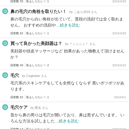
回答数 55
私もしりたい！ 1
2024/4/29
鼻の毛穴の角栓を取りたい！
by こあら3019 さん
鼻の毛穴から白い角栓が出ていて、普段の洗顔では全く取れま
せん。 おすすめの洗顔や…
続きを読む
回答数 82
私もしりたい！ 1
2024/4/28
買って良かった美顔器は？
by ＊シュシュ＊ さん
美顔器や頭皮マッサージなど 効果があった物教えて頂けません
か？
回答数 40
私もしりたい！ 2
2024/4/22
毛穴
by Cegjmptw さん
毛穴系のスキンケアをしても全然なくならず 黒いポツポツがあ
ります。
回答数 62
私もしりたい！ 1
2024/4/1
毛穴ケア
by 匿名 さん
昔から鼻の周りは毛穴が開いており、鼻は黒ずんでいます。 い
ろんな方法を試しました…
続きを読む