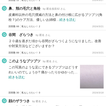
回答数 12
私もしりたい！ 2
2024/3/27
鼻、頬の毛穴と角栓
by 匿名係長92 さん
皮膚科以外の毛穴撲滅の方法と鼻の付け根に広がるブツブツ(角
栓？)のケア方法、優しいお姉様…
続きを読む
回答数 66
私もしりたい！ 2
2024/3/21
谷間 ざらつき
by 匿名 さん
２０歳を過ぎた頃から谷間がざらつくようになりました。改善
や対策方法などございますか？
回答数 89
私もしりたい！ 3
2024/3/21
このようなブツブツ
by 匿名 さん
この写真のような足にできるブツブツはどうす
れいいのでしょうか? 痛かったりかゆかった…
続きを読む
回答数 30
私もしりたい！ 0
2024/3/18
顔のザラつき
by 匿名 さん