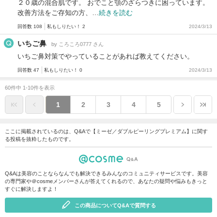
２０歳の混合肌です。 おでこと顎のざらつきに困っています。
改善方法をご存知の方、…
続きを読む
回答数 108
私もしりたい！ 2
2024/3/13
いちご鼻
by ころころ0777 さん
いちご鼻対策でやっていることがあれば教えてください。
回答数 47
私もしりたい！ 0
2024/3/13
60件中 1-10件を表示
1
2
3
4
5
ここに掲載されているのは、Q&Aで【ミーゼ／ダブルピーリングプレミアム】に関す
る投稿を抜粋したものです。
Q&Aは美容のことならなんでも解決できるみんなのコミュニティサービスです。美容
の専門家や＠cosmeメンバーさんが答えてくれるので、あなたの疑問や悩みもきっと
すぐに解決しますよ！
この商品についてQ&Aで質問する