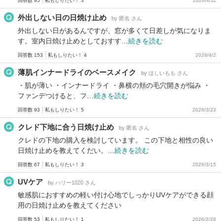
回答数 95
私もしりたい！ 3
2026/4/11
外出しない日の日焼け止め
by 匿名 さん
外出しない日があるんですが、窓が多くて日差しが気になりま
す。室内日焼け止めとしておすす…
続きを読む
回答数 153
私もしりたい！ 4
2026/4/2
薄肌インナードライのベースメイク
by ほしいもも さん
・肌が薄い ・インナードライ ・鼻横の頬の毛穴開きが悩み ・
ファンデつけると、フ…
続きを読む
回答数 93
私もしりたい！ 5
2026/3/23
クレド下地に合う日焼け止め
by 匿名 さん
クレドの下地の購入を検討しています。 この下地と相性の良い
日焼け止めを教えてくだい。…
続きを読む
回答数 67
私もしりたい！ 3
2026/3/15
UVケア
by ハリー1020 さん
敏感肌におすすめの軽い付け心地でしっかりUVケアができる顔
用の日焼け止めを教えてください
回答数 53
私もしりたい！ 1
2026/2/28