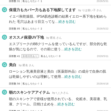
回答数 31
私もしりたい！ 1
2026/5/31
保湿力もカバー力もある下地探してます
by りは迷い子 さん
イエベ秋乾燥肌、IPSA肌色診断の結果イエロー系下地を勧めら
れた 毛穴はあまり目立ってな…
続きを読む
回答数 95
私もしりたい！ 2
2026/5/22
オススメ保湿UV下地
by 匿名 さん
エスプリークのBBクリームを使っているんですが、部分的な乾
燥が気になるので、その前に使う…
続きを読む
回答数 41
新着回答あり
私もしりたい！ 0
2026/5/11
美白
by 匿名 さん
ローション乳液美容液と美白（医薬部外品）の成分で自身の肌
は乾燥しやすいのは理解して使用…
続きを読む
回答数 56
私もしりたい！ 1
2026/4/18
朝のスキンケアアイテム
by r_r_h さん
朝のスキンケアで皆様が使用されている、 化粧水、美容液、乳
液、クリーム、日焼け止めを…
続きを読む