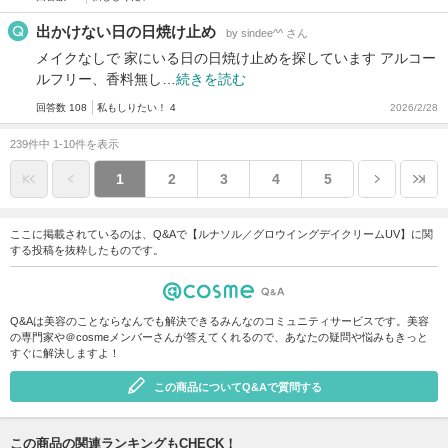
出かけない日の日焼け止め
by sindee^^ さん
メイクなしで 家にいる日の日焼け止めを探しています アルコー
ルフリー、香料無し…
続きを読む
回答数 108
私もしりたい！ 4
2026/2/28
239件中 1-10件を表示
1
2
3
4
5
ここに掲載されているのは、Q&Aで【ルナソル／グロウイングデイクリームUV】に関
する投稿を抜粋したものです。
Q&Aは美容のことならなんでも解決できるみんなのコミュニティサービスです。美容
の専門家や＠cosmeメンバーさんが答えてくれるので、あなたの疑問や悩みもきっと
すぐに解決しますよ！
この商品についてQ&Aで質問する
この商品の関連ランキングもCHECK！