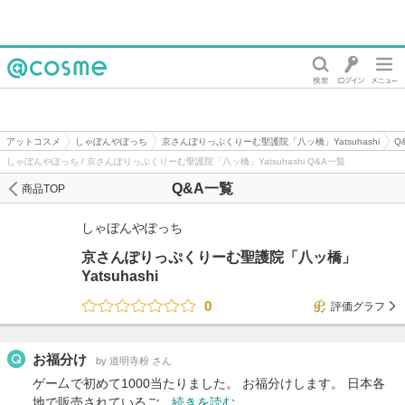
@cosme
アットコスメ
しゃぼんやぽっち
京さんぽりっぷくりーむ聖護院「八ッ橋」Yatsuhashi
Q
しゃぼんやぽっち / 京さんぽりっぷくりーむ聖護院「八ッ橋」Yatsuhashi Q&A一覧
Q&A一覧
商品TOP
しゃぼんやぽっち
京さんぽりっぷくりーむ聖護院「八ッ橋」
Yatsuhashi
0
評価グラフ
お福分け
by 道明寺粉 さん
ゲー厶で初めて1000当たりました。 お福分けします。 日本各
地で販売されているご…
続きを読む