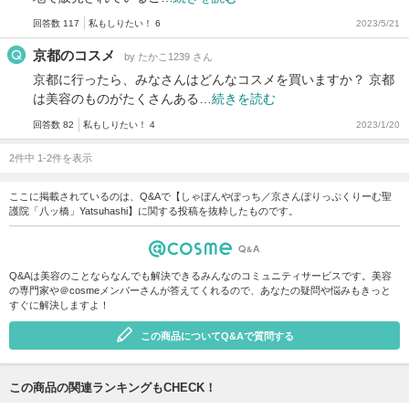
回答数 117
私もしりたい！ 6
2023/5/21
京都のコスメ
by たかこ1239 さん
京都に行ったら、みなさんはどんなコスメを買いますか？ 京都
は美容のものがたくさんある…
続きを読む
回答数 82
私もしりたい！ 4
2023/1/20
2件中 1-2件を表示
ここに掲載されているのは、Q&Aで【しゃぼんやぽっち／京さんぽりっぷくりーむ聖
護院「八ッ橋」Yatsuhashi】に関する投稿を抜粋したものです。
Q&Aは美容のことならなんでも解決できるみんなのコミュニティサービスです。美容
の専門家や＠cosmeメンバーさんが答えてくれるので、あなたの疑問や悩みもきっと
すぐに解決しますよ！
この商品についてQ&Aで質問する
この商品の関連ランキングもCHECK！