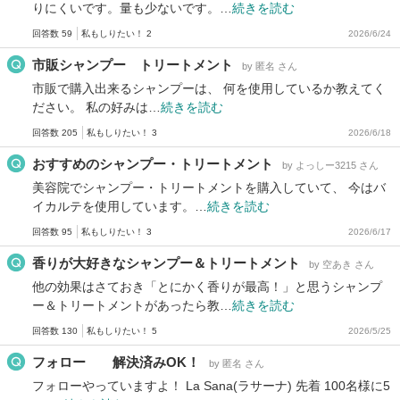
りにくいです。量も少ないです。…
続きを読む
回答数 59
私もしりたい！ 2
2026/6/24
市販シャンプー トリートメント
by 匿名 さん
市販で購入出来るシャンプーは、 何を使用しているか教えてく
ださい。 私の好みは…
続きを読む
回答数 205
私もしりたい！ 3
2026/6/18
おすすめのシャンプー・トリートメント
by よっしー3215 さん
美容院でシャンプー・トリートメントを購入していて、 今はバ
イカルテを使用しています。…
続きを読む
回答数 95
私もしりたい！ 3
2026/6/17
香りが大好きなシャンプー＆トリートメント
by 空あき さん
他の効果はさておき「とにかく香りが最高！」と思うシャンプ
ー＆トリートメントがあったら教…
続きを読む
回答数 130
私もしりたい！ 5
2026/5/25
フォロー 解決済みOK！
by 匿名 さん
フォローやっていますよ！ La Sana(ラサーナ) 先着 100名様に5