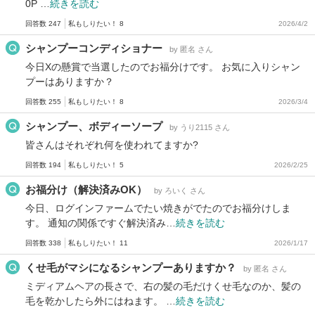
0P …
続きを読む
回答数 247
私もしりたい！ 8
2026/4/2
シャンプーコンディショナー
by 匿名 さん
今日Xの懸賞で当選したのでお福分けです。 お気に入りシャン
プーはありますか？
回答数 255
私もしりたい！ 8
2026/3/4
シャンプー、ボディーソープ
by うり2115 さん
皆さんはそれぞれ何を使われてますか?
回答数 194
私もしりたい！ 5
2026/2/25
お福分け（解決済みOK）
by ろいく さん
今日、ログインファームでたい焼きがでたのでお福分けしま
す。 通知の関係ですぐ解決済み…
続きを読む
回答数 338
私もしりたい！ 11
2026/1/17
くせ毛がマシになるシャンプーありますか？
by 匿名 さん
ミディアムヘアの長さで、右の髪の毛だけくせ毛なのか、髪の
毛を乾かしたら外にはねます。 …
続きを読む