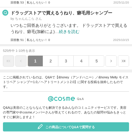
回答数 53
私もしりたい！ 0
2025/11/20
ドラッグストアで買えるうねり、癖毛用シャンプー
by ちゃんんこら さん
いつもご回答ありがとうございます。 ドラッグストアで買える
うねり、癖毛(加齢によ)…
続きを読む
回答数 51
私もしりたい！ 0
2025/10/15
525件中 1-10件を表示
1
2
3
4
5
ここに掲載されているのは、Q&Aで【&honey（アンドハニー）／&honey Melty モイス
トリペア シャンプー1.0／ヘアトリートメント2.0】に関する投稿を抜粋したもので
す。
Q&Aは美容のことならなんでも解決できるみんなのコミュニティサービスです。美容
の専門家や＠cosmeメンバーさんが答えてくれるので、あなたの疑問や悩みもきっと
すぐに解決しますよ！
この商品についてQ&Aで質問する