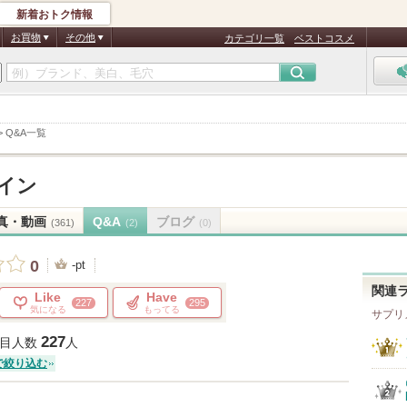
新着おトク情報
お買物
その他
カテゴリ一覧
ベストコスメ
>
Q&A一覧
イン
真・動画
Q&A
ブログ
(361)
(2)
(0)
0
-pt
関連
Like
Have
227
295
気になる
もってる
サプリ
227
目人数
人
で絞り込む