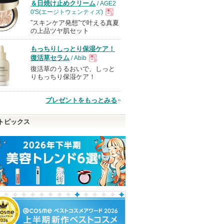
＆日焼け止めクリーム
/ AGE2
0'S(エージトウェンティズ)
”スキンケア発想”で叶える真夏
現
の上品ツヤ肌セット
もっちりしっとり保湿ケア！
品
復活草セラム
/ Abib
復活草のうるおいで、しっと
現
りもっちり保湿ケア！
品
プレゼントをもっとみる
トピックス