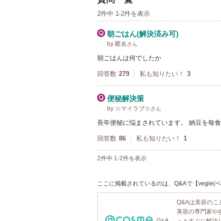
2件中 1-2件を表示
朝ごはん(解決済み可)
by 匿名
さん
朝ごはんは何でしたか
回答数
279
私も知りたい！
3
便秘解決策
by ☆マイラブ☆
さん
長年便秘に悩まされています。 納豆を毎
回答数
86
私も知りたい！
1
2件中 1-2件を表示
ここに掲載されているのは、Q&Aで【vegie
Q&Aは美容の
美容の専門家や