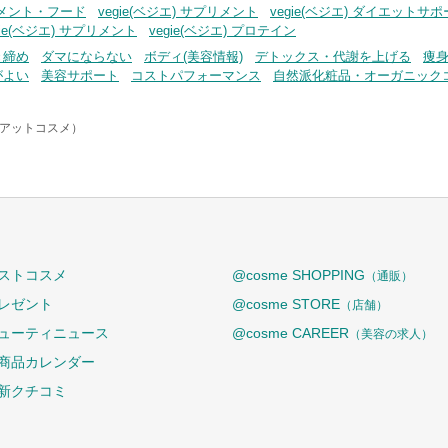
プリメント・フード
vegie(ベジエ) サプリメント
vegie(ベジエ) ダイエット
gie(ベジエ) サプリメント
vegie(ベジエ) プロテイン
き締め
ダマにならない
ボディ(美容情報)
デトックス・代謝を上げる
痩
がよい
美容サポート
コストパフォーマンス
自然派化粧品・オーガニック
e（アットコスメ）
ストコスメ
@cosme SHOPPING
（通販）
レゼント
@cosme STORE
（店舗）
ューティニュース
@cosme CAREER
（美容の求人）
商品カレンダー
新クチコミ