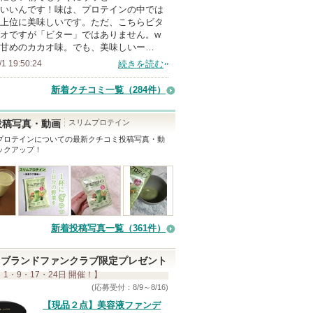
いいんです！味は、プロテインの中では
ン
上位に美味しいです。ただ、こちらビタ
バ
オですが「ビター」ではありません。w
甘めのカカオ味。でも、美味しいー…
ー
/1 19:50:24
続きを読む
に
お
新着クチコミ一覧
（284件）
気
に
スリムプロテイン
投稿写真・動画
入
プロテイン
についての最新クチコミ投稿写真・動
ックアップ！
り
登
録
さ
れ
新着投稿写真一覧（361件）
て
い
ブランドファンクラブ限定プレゼント
ま
 1・9・17・24日 開催！】
す
(応募受付：8/9～8/16)
【現品２点】美容液ファンデ