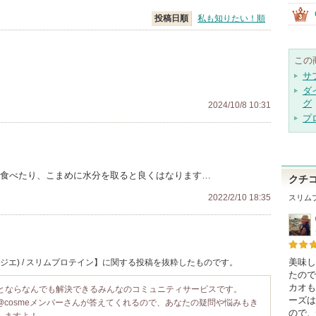
投稿日順
私も知りたい！順
この
サ
ダ
グ
2024/10/8 10:31
プ
食食べたり、こまめに水分を取ると良くはなります…
クチ
2022/2/10 18:35
スリム
美味し
(ベジエ) / スリムプロテイン】に関する投稿を抜粋したものです。
たので
カオも
ことならなんでも解決できるみんなのコミュニティサービスです。
ーズは
@cosmeメンバーさんが答えてくれるので、あなたの疑問や悩みもき
ので、