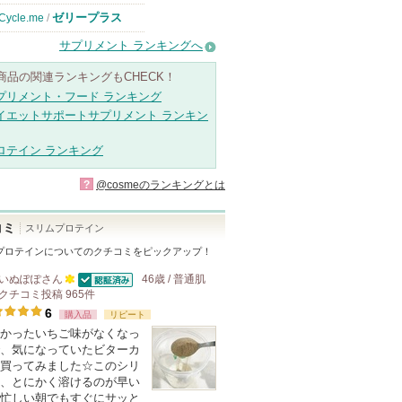
ゼリープラス
Cycle.me
/
サプリメント ランキングへ
商品の関連ランキングもCHECK！
プリメント・フード ランキング
イエットサポートサプリメント ランキン
ロテイン ランキング
?
@cosmeのランキングとは
コミ
スリムプロテイン
プロテイン
についてのクチコミをピックアップ！
いぬぽぽ
さん
46歳 / 普通肌
認証済
クチコミ投稿
100
965
件
6
購入品
人
リピート
かったいちご味がなくなっ
以
、気になっていたビターカ
上
買ってみました☆このシリ
の
、とにかく溶けるのが早い
忙しい朝でもすぐにサッと
メ