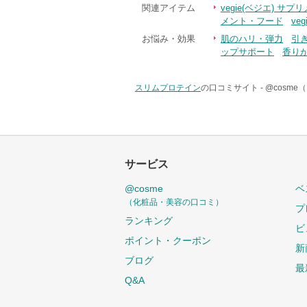
関連アイテム
vegie(ベジエ) サ
メント・フード
ve
お悩み・効果
肌のハリ・弾力
引
ップサポート
香り
スリムプロテイン
の口コミサイト -
@cosm
サービス
@cosme
ベ
（化粧品・美容の口コミ）
プ
ランキング
ビ
ポイント・クーポン
新
ブログ
最
Q&A