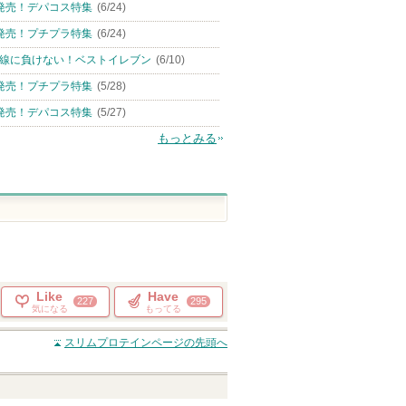
発売！デパコス特集
(6/24)
発売！プチプラ特集
(6/24)
線に負けない！ベストイレブン
(6/10)
発売！プチプラ特集
(5/28)
発売！デパコス特集
(5/27)
もっとみる
Like
Have
227
295
気になる
もってる
スリムプロテイン
ページの先頭へ