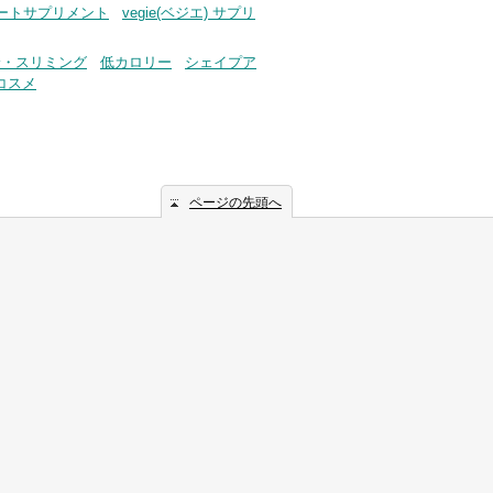
サポートサプリメント
vegie(ベジエ) サプリ
身・スリミング
低カロリー
シェイプア
コスメ
ページの先頭へ