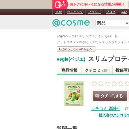
おトクにキレイになる情報が満載！
TOP
ランキング
ブランド
ブログ
Q&A
vegie(ベジエ) / スリムプロテイン Q&A一覧
アットコスメ
>
vegie(ベジエ)
>
スリムプロテイン
このブランドの情報を
スリムプロテ
vegie(ベジエ)
見る
商品情報
クチコミ
投稿写
(284)
クチコミする
284
クチコミ
件
注
購入者のクチコミ
質問一覧