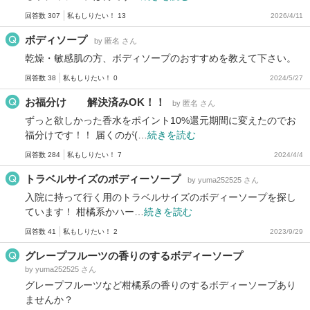
回答数 307
私もしりたい！ 13
2026/4/11
ボディソープ
by 匿名 さん
乾燥・敏感肌の方、ボディソープのおすすめを教えて下さい。
回答数 38
私もしりたい！ 0
2024/5/27
お福分け 解決済みOK！！
by 匿名 さん
ずっと欲しかった香水をポイント10%還元期間に変えたのでお
福分けです！！ 届くのが(…
続きを読む
回答数 284
私もしりたい！ 7
2024/4/4
トラベルサイズのボディーソープ
by yuma252525 さん
入院に持って行く用のトラベルサイズのボディーソープを探し
ています！ 柑橘系かハー…
続きを読む
回答数 41
私もしりたい！ 2
2023/9/29
グレープフルーツの香りのするボディーソープ
by yuma252525 さん
グレープフルーツなど柑橘系の香りのするボディーソープあり
ませんか？