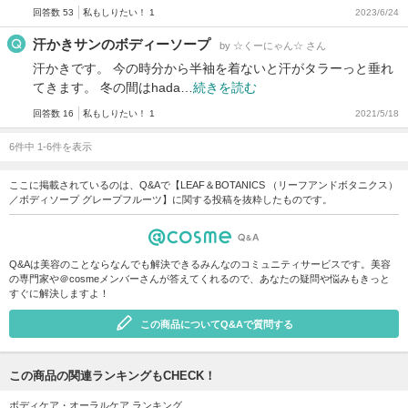
回答数 53
私もしりたい！ 1
2023/6/24
汗かきサンのボディーソープ
by ☆くーにゃん☆ さん
汗かきです。 今の時分から半袖を着ないと汗がタラーっと垂れ
てきます。 冬の間はhada…
続きを読む
回答数 16
私もしりたい！ 1
2021/5/18
6件中 1-6件を表示
ここに掲載されているのは、Q&Aで【LEAF＆BOTANICS （リーフアンドボタニクス）
／ボディソープ グレープフルーツ】に関する投稿を抜粋したものです。
Q&Aは美容のことならなんでも解決できるみんなのコミュニティサービスです。美容
の専門家や＠cosmeメンバーさんが答えてくれるので、あなたの疑問や悩みもきっと
すぐに解決しますよ！
この商品についてQ&Aで質問する
この商品の関連ランキングもCHECK！
ボディケア・オーラルケア ランキング