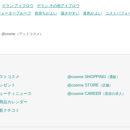
ゲラン アイブロウ
ゲラン その他アイブロウ
ウォータープルーフ
色持ちがよい
描きやすい
発色がよい
コストパフォ
-
@cosme（アットコスメ）
ストコスメ
@cosme SHOPPING
（通販）
レゼント
@cosme STORE
（店舗）
ューティニュース
@cosme CAREER
（美容の求人）
商品カレンダー
新クチコミ