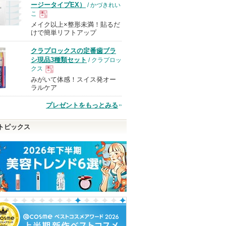
ージータイプEX）
/ かづきれい
こ
メイク以上×整形未満！貼るだ
現
けで簡単リフトアップ
クラプロックスの定番歯ブラ
品
シ現品3種類セット
/ クラプロッ
クス
みがいて体感！スイス発オー
現
ラルケア
プレゼントをもっとみる
品
トピックス