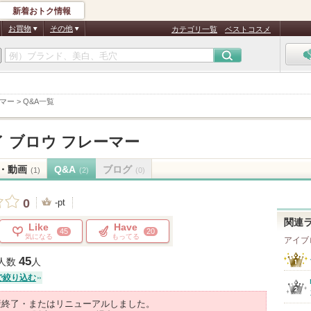
新着おトク情報
お買物
その他
カテゴリ一覧
ベストコスメ
ーマー
>
Q&A一覧
 ブロウ フレーマー
・動画
Q&A
ブログ
(1)
(2)
(0)
0
-pt
関連
Like
Have
45
20
気になる
もってる
アイブ
45
人数
人
で絞り込む
産終了・またはリニューアルしました。