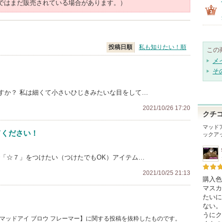
ではまだ販売されている場合があります。）
投稿日順
私も知りたい！順
この
メ
そ
すか？ 私は細くて小さいひじきみたいな目をして…
2021/10/26 17:20
クチ
マッド
てください！
ックア
で「☆７」をつけたい（つけたでもOK）アイテム…
2021/10/25 21:13
購入色
マスカ
たいに
ない。
うにク
/ マッドアイ ブロウ フレーマー】に関する投稿を抜粋したものです。