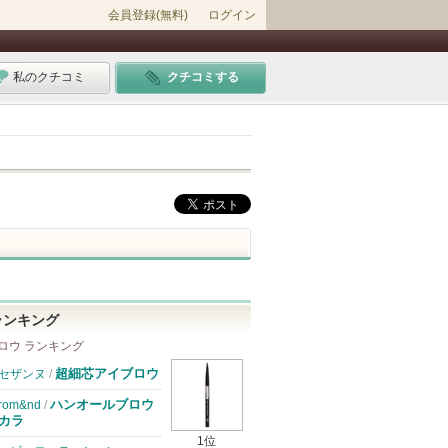
会員登録(無料)
ログイン
私のクチコミ
クチコミする
ランキング
ロウ ランキング
超細芯アイブロウ
セザンヌ
/
ハンオールブロウ
rom&nd
/
カラ
1位