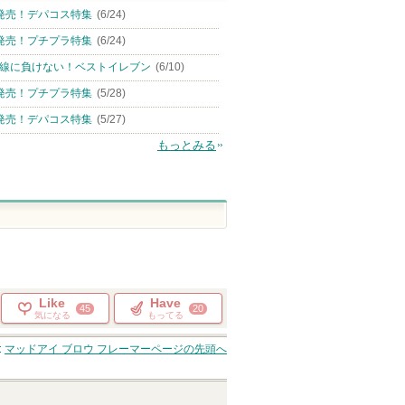
発売！デパコス特集
(6/24)
発売！プチプラ特集
(6/24)
線に負けない！ベストイレブン
(6/10)
発売！プチプラ特集
(5/28)
発売！デパコス特集
(5/27)
もっとみる
Like
Have
45
20
気になる
もってる
マッドアイ ブロウ フレーマー
ページの先頭へ