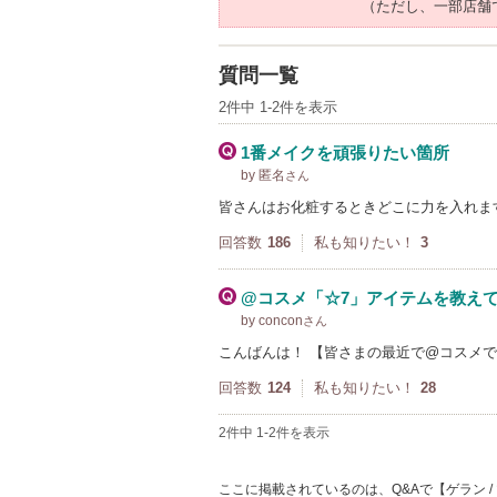
（ただし、一部店舗
質問一覧
2件中 1-2件を表示
1番メイクを頑張りたい箇所
by 匿名
さん
皆さんはお化粧するときどこに力を入れま
回答数
186
私も知りたい！
3
@コスメ「☆7」アイテムを教え
by concon
さん
こんばんは！ 【皆さまの最近で@コスメ
回答数
124
私も知りたい！
28
2件中 1-2件を表示
ここに掲載されているのは、Q&Aで【ゲラン 