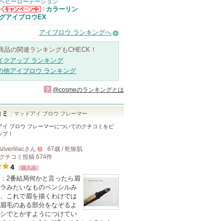
ヘビーローテーション
カラーリン
/
ヘビーローテー
グアイブロウEX
ションからのお
知らせがありま
アイブロウ ランキングへ
す
商品の関連ランキングもCHECK！
イクアップ ランキング
の他アイブロウ ランキング
?
@cosmeのランキングとは
コミ
マッドアイ ブロウ フレーマー
アイ ブロウ フレーマー
についてのクチコミをピ
ップ！
silverlilac
さん
67歳 / 乾燥肌
クチコミ投稿
674
件
500
4
購入品
人
：2番結局何かと言ったら眉
以
ラみたいなものペンシルみ
上
、これで眉を描くわけでは
の
眉毛のある部分をなぞるよ
シでとかすようにつけてい
メ