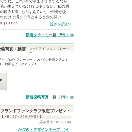
ですね。これ1本で済まそうとするなら
ン
毛が生えていなければ使えない。私の眉
バ
の後ろ1/3に毛のはえていない部分があ
れだけで済まそうとすると穴の開い…
ー
/6 16:55:09
続きを読む
に
お
新着クチコミ一覧
（5件）
気
に
マッドアイ ブロウ フレーマ
投稿写真・動画
ー
入
アイ ブロウ フレーマー
についての最新クチコミ
り
真・動画をピックアップ！
登
録
さ
れ
て
新着投稿写真一覧（1件）
い
ま
ブランドファンクラブ限定プレゼント
 1・9・17・24日 開催！】
す
(応募受付：8/9～8/16)
かづき・デザインテープ （イ