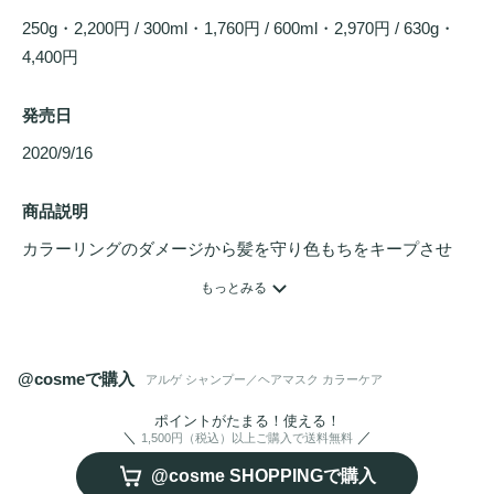
250g・2,200円 / 300ml・1,760円 / 600ml・2,970円 / 630g・
4,400円
発売日
2020/9/16 
商品説明
カラーリングのダメージから髪を守り色もちをキープさせ
る、
ヘアカラー
後のケアに特化した
シャンプー
&ヘアマスク
もっとみる
です。保水力の高い海藻と修復力の高い海由来の成分を配
合。
シャンプー
は、海藻成分配合のもっちり濃密な泡で頭皮
と髪をやさしく包み込み、泡切れに優れ、すすぎ時はなめら
@cosmeで購入
アルゲ シャンプー／ヘアマスク カラーケア
かな指通り。頭皮ダメージやカラー剤による毛髪ダメージを
いたわる成分も配合しています。ヘアマスクは、カラーダメ
ポイントがたまる！使える！
1,500円（税込）以上ご購入で送料無料
ージを受けた髪内部を補修する成分の浸透感と、1本1本を
う
@cosme SHOPPINGで購入
るおい
でしっかりコートする密着感が特長。色落ちを防ぎ、