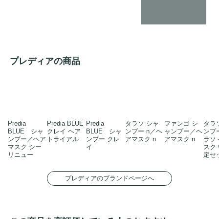
プレディアの商品
Predia
Predia BLUE
Predia
タラソ シャ
ファンゴ シ
タラ
BLUE シャ
クレイ ヘア
BLUE シャ
ンプー n／ヘ
ャンプー／ヘ
ンプー
ンプー／ヘア
トライアル
ンプー クレ
アマスク n
アマスク n
ラソ
マスク シー
イ
スク
リニュー
定セ
プレディアのブランドページへ