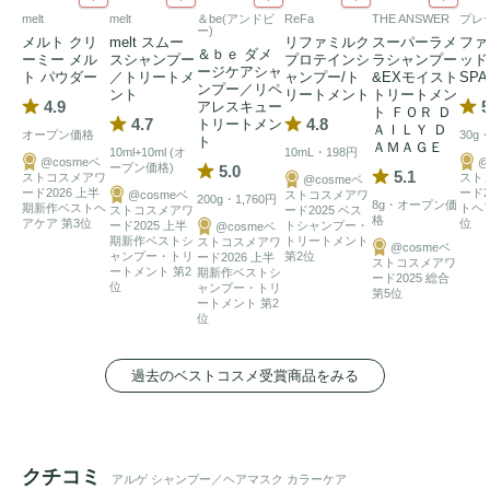
melt
melt
＆be(アンドビ
ReFa
THE ANSWER
プレ
ー)
メルト クリ
melt スムー
リファミルク
スーパーラメ
ファ
＆ｂｅ ダメ
ーミー メル
スシャンプー
プロテインシ
ラシャンプー
ッド
ージケアシャ
ト パウダー
／トリートメ
ャンプー/ト
&EXモイスト
SP
ンプー／リペ
ント
リートメント
トリートメン
4.9
5
アレスキュー
ト ＦＯＲ Ｄ
4.7
4.8
トリートメン
ＡＩＬＹ Ｄ
オープン価格
30g
ト
ＡＭＡＧＥ
10ml+10ml (オ
10mL・198円
@cosmeベ
@
ープン価格)
5.0
5.1
ストコスメアワ
スト
@cosmeベ
ード2026 上半
ード2
@cosmeベ
ストコスメアワ
200g・1,760円
8g・オープン価
期新作ベストヘ
トヘ
ストコスメアワ
ード2025 ベス
格
アケア 第3位
位
ード2025 上半
トシャンプー・
@cosmeベ
期新作ベストシ
トリートメント
ストコスメアワ
@cosmeベ
ャンプー・トリ
第2位
ード2026 上半
ストコスメアワ
ートメント 第2
期新作ベストシ
ード2025 総合
位
ャンプー・トリ
第5位
ートメント 第2
位
過去のベストコスメ受賞商品をみる
クチコミ
アルゲ シャンプー／ヘアマスク カラーケア