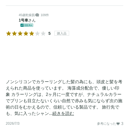
45歳
乾燥肌
109件
1号車
さん
5
購入品
ノンシリコンでカラーリングした髪の為にも、頭皮と髪を考
えられた商品を使っています。 海藻成分配合で、優しい印
象 カラーリングは、2ヶ月に一度ですが、ナチュラルカラー
でプリンも目立たないくらい自然で赤みも気にならず次の施
術の日をむかえるので、信頼している製品です。 旅行先で
も、気に入ったシャン...
続きを読む
2026/7/3
3
参考になった