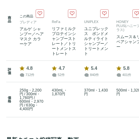
この商品
商
品
ReFa
UNIPLEX
HONEY
プレディア
PLUS(ハニー
リファミルク
ユニプレック
アルゲ シャ
ラス)
プロテインシ
ス ボンドメ
ンプー／ヘア
スムース＆
ャンプースト
ルティライト
マスク カラ
ペアシャン
レート／トリ
シャンプー／
ーケア
ー
ートメントス
トリートメン
トレート
ト
4.8
4.7
5.4
5.8
評
価
712件
52件
840件
401件
250g・2,200
430mL・
370ml・1,430
500ml・1,32
円 / 300ml・
1,870円
円
円
1,760円 /
価
格
600ml・2,970
円 / 630g・
4,400円