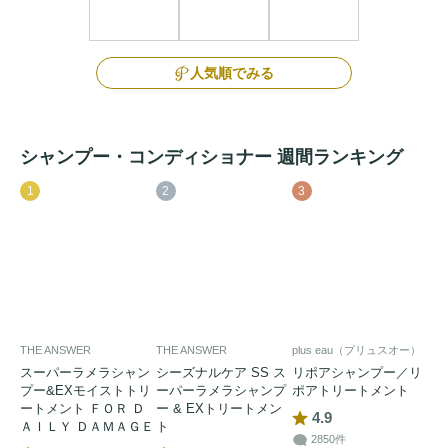
人気順でみる
シャンプー・コンディショナー 週間ランキング
1
2
3
THE ANSWER
THE ANSWER
plus eau（プリュスオー）
スーパーラメラシャン
シーズナルケア SS ス
リポアシャンプー／リ
プー&EXモイストトリ
ーパーラメラシャンプ
ポアトリートメント
ートメント ＦＯＲ Ｄ
ー & EXトリートメン
4.9
ＡＩＬＹ ＤＡＭＡＧＥ
ト
2850件