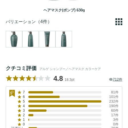
ヘアマスク(ポンプ) 630g
バリエーション
（4件）
クチコミ評価
アルゲ シャンプー／ヘアマスク カラーケア
4.8
712件
18.3pt
7
81件
6
101件
5
232件
4
190件
3
60件
2
17件
1
3件
0
0件