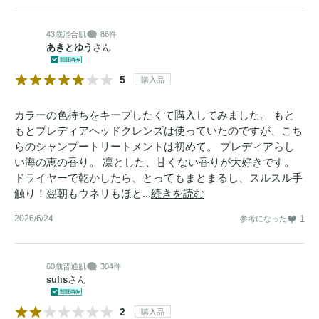
43歳
混合肌
86件
あきとゆう
さん
5
購入品
カラーの色持ちをキープしたくて購入してみました。 もと
もとプレディアヘッドクレンズは使っていたのですが、こち
らのシャンプートリートメントは初めて。 プレディアらし
い海の恵の香り。 凛とした、甘くない香りが大好きです。
ドライヤーで乾かしたら、とってもまとまるし、スルスル手
触り！翌朝もウネリもほと...
続きを読む
2026/6/24
1
参考になった
60歳
普通肌
304件
sulis
さん
2
購入品