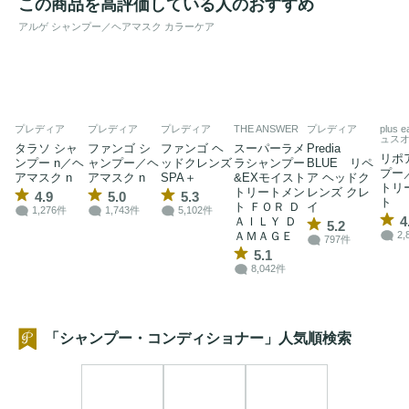
この商品を高評価している人のおすすめ
アルゲ シャンプー／ヘアマスク カラーケア
プレディア
プレディア
プレディア
THE ANSWER
プレディア
plus
ュス
タラソ シャ
ファンゴ シ
ファンゴ ヘ
スーパーラメ
Predia
リポ
ンプー n／ヘ
ャンプー／ヘ
ッドクレンズ
ラシャンプー
BLUE リペ
プー
アマスク n
アマスク n
SPA＋
&EXモイスト
ア ヘッドク
トリ
トリートメン
レンズ クレ
4.9
5.0
5.3
ト
ト ＦＯＲ Ｄ
イ
1,276件
1,743件
5,102件
4
ＡＩＬＹ Ｄ
5.2
ＡＭＡＧＥ
2,
797件
5.1
8,042件
「シャンプー・コンディショナー」人気順検索