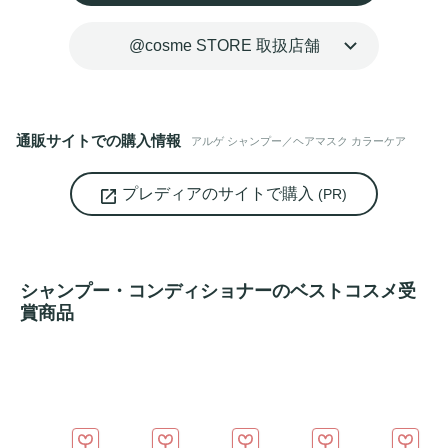
染めたての
ツヤ
やかな髪色をキープしながらしっとりまとま
る髪を叶えます。みずみずしさとナチュラルさが際立つフレ
@cosme STORE 取扱店舗
ッシュ感のある、フレッシュグリーンフローラルの香り。
通販サイトでの購入情報
アルゲ シャンプー／ヘアマスク カラーケア
プレディアのサイトで購入
(PR)
シャンプー・コンディショナーのベストコスメ受
賞商品