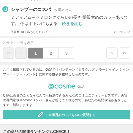
シャンプーのコスパ
by 匿名 さん
ミディアム～セミロングぐらいの長さ 髪質太めのカラーありで
す。 今はボトルにもよる…
続きを読む
回答数 18
私もしりたい！ 0
2022/12/22
29件中 1-10件を表示
1
2
3
ここに掲載されているのは、Q&Aで【パンテーン／ミラクルズ カラーシャイン シャン
プー／トリートメント】に関する投稿を抜粋したものです。
Q&Aは美容のことならなんでも解決できるみんなのコミュニティサービスです。美容
の専門家や＠cosmeメンバーさんが答えてくれるので、あなたの疑問や悩みもきっと
すぐに解決しますよ！
この商品についてQ&Aで質問する
この商品の関連ランキングもCHECK！