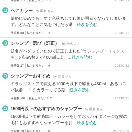
回答数 171
私もしりたい！ 2
2023/4/23
ヘアカラー
by 匿名 さん
暗めに染めても、すぐ色落ちしてしまい明るくなってしまいま
す。どんなことに気をつけたら退…
続きを読む
回答数 80
私もしりたい！ 2
2023/3/31
シャンプー選び（訂正）
by 匿名 さん
題名がバグっていたので訂正しました^^; シャンプー（リンス
も）の詰め替えが400ml以上、…
続きを読む
回答数 27
私もしりたい！ 0
2023/2/22
シャンプーおすすめ
by 匿名 さん
ドラッグストアで買える1000円以下で容量も450ml～あるコス
パ抜群！！で カラーしてる期…
続きを読む
回答数 107
私もしりたい！ 2
2023/2/21
1500円以下のおすすめのシャンプー
by 匿名 さん
1500円以下で縮毛矯正・カラーをしておりハイダメージな髪の
毛にもおすすめなシャンプーをお…
続きを読む
回答数 19
私もしりたい！ 0
2022/12/25