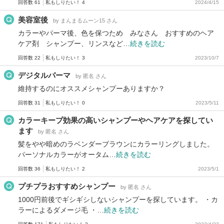
回答数 61
私もしりたい！ 4
2024/4/15
美容室後
by まんまるムーン15 さん
カラーやパーマ後、色を保つため みなさん おすすめのヘア
ケア剤 シャンプー、リンスなど…
続きを読む
回答数 22
私もしりたい！ 3
2023/10/7
デジタルパーマ
by 匿名 さん
維持するのにオススメシャンプーありますか？
回答数 31
私もしりたい！ 0
2023/5/11
カラーキープ効果の高いシャンプーやヘアケアを探してい
ます
by 匿名 さん
髪をやや暗めのラベンダーブラウンにカラーリングしました。
パーソナルカラーがオータム…
続きを読む
回答数 36
私もしりたい！ 2
2023/5/1
プチプラおすすめシャンプー
by 匿名 さん
1000円前後でギシギシしないシャンプーを探しています。 ・カ
ラーによるダメージ毛 ・…
続きを読む