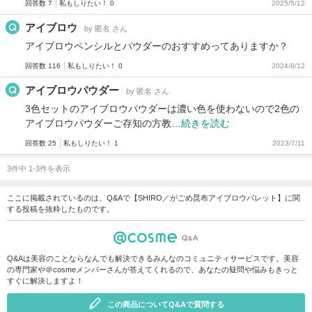
回答数 7
私もしりたい！ 0
2025/5/12
アイブロウ
by 匿名 さん
アイブロウペンシルとパウダーのおすすめってありますか？
回答数 116
私もしりたい！ 0
2024/8/12
アイブロウパウダー
by 匿名 さん
3色セットのアイブロウパウダーは濃い色を使わないので2色の
アイブロウパウダーご存知の方教…
続きを読む
回答数 25
私もしりたい！ 1
2023/7/11
3件中 1-3件を表示
ここに掲載されているのは、Q&Aで【SHIRO／がごめ昆布アイブロウパレット】に関
する投稿を抜粋したものです。
Q&Aは美容のことならなんでも解決できるみんなのコミュニティサービスです。美容
の専門家や＠cosmeメンバーさんが答えてくれるので、あなたの疑問や悩みもきっと
すぐに解決しますよ！
この商品についてQ&Aで質問する