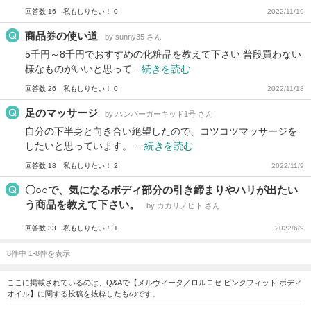
回答数 16
私もしりたい！ 0
2022/11/19
商品券の使い道
by sunny35 さん
5千円～8千円でおすすめの化粧品を教えて下さい 普段買わない
様なものがいいと思って…
続きを読む
回答数 26
私もしりたい！ 0
2022/11/18
足のマッサージ
by ハンバーガーキッド1号 さん
自分の下半身と向き合い絶望したので、コツコツマッサージを
したいと思っています。 …
続きを読む
回答数 18
私もしりたい！ 2
2022/11/9
〇○○で、気になるボディ部分の引き締まりやハリが出たい
う商品を教えて下さい。
by カカリノヒト さん
回答数 33
私もしりたい！ 1
2022/6/9
8件中 1-8件を表示
ここに掲載されているのは、Q&Aで【メルヴィータ／ロルロゼ ピンクフィット ボディ
オイル】に関する投稿を抜粋したものです。