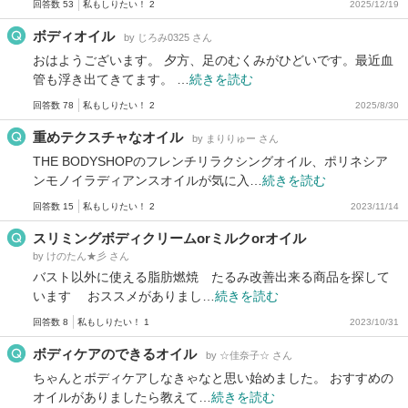
回答数 53
私もしりたい！ 2
2025/12/19
ボディオイル
by じろみ0325 さん
おはようございます。 夕方、足のむくみがひどいです。最近血
管も浮き出てきてます。 …
続きを読む
回答数 78
私もしりたい！ 2
2025/8/30
重めテクスチャなオイル
by まりりゅー さん
THE BODYSHOPのフレンチリラクシングオイル、ポリネシア
ンモノイラディアンスオイルが気に入…
続きを読む
回答数 15
私もしりたい！ 2
2023/11/14
スリミングボディクリームorミルクorオイル
by けのたん★彡 さん
バスト以外に使える脂肪燃焼 たるみ改善出来る商品を探して
います おススメがありまし…
続きを読む
回答数 8
私もしりたい！ 1
2023/10/31
ボディケアのできるオイル
by ☆佳奈子☆ さん
ちゃんとボディケアしなきゃなと思い始めました。 おすすめの
オイルがありましたら教えて…
続きを読む