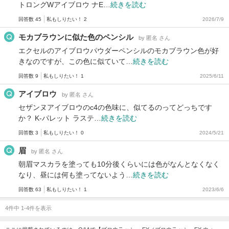
トロングWアイブロウ ナE…
続きを読む
回答数 45
私もしりたい！ 2
2026/7/9
モカブラウンに似た色のペンシル
by 匿名 さん
エクセルのアイブロウパウダーペンシルのモカブラウン色が好
きなのですが、この色に似ていて…
続きを読む
回答数 9
私もしりたい！ 1
2025/6/11
アイブロウ
by 匿名 さん
セザンヌアイブロウのc4の色味に、似てるのってどっちです
か？ K-パレット ラステ…
続きを読む
回答数 3
私もしりたい！ 0
2024/5/21
眉
by 匿名 さん
朝眉マスカラを塗っても10分後くらいには色がなんとなくなく
なり、昼には何も塗ってないよう…
続きを読む
回答数 63
私もしりたい！ 1
2023/6/6
4件中 1-4件を表示