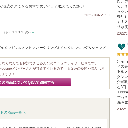
た。ホ
て、そ
で頭皮ケアできるおすすめアイテム教えてください…
ちゃい
2025/10/6 21:10
香りも
す！ス
り頭皮
前へ
1
2
3
4
次へ
2022/1
t(ルメント) / ルメント スパークリングオイル クレンジング＆シャンプ
@leme
ことならなんでも解決できるみんなのコミュニティサービスです。
ィの美
@cosmeメンバーさんが答えてくれるので、あなたの疑問や悩みもき
るルメ
しますよ！
クレン
介♀頭
この商品についてQ&Aで質問する
る3日
00p
すっき
洗浄成
2022/1
ドの商品一覧へ