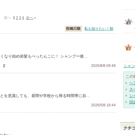
前へ
1
2
3
4
次へ
投稿日順
私も知りたい！順
多くなり始め前髪もぺったんこに！ シャンプー後…
！
2
2026/8/8 09:48
シャン
この
ヘ
ス
ことを意識しても、昼間や学校から帰る時間帯に自…
シ
頭
2026/5/8 18:44
クチ