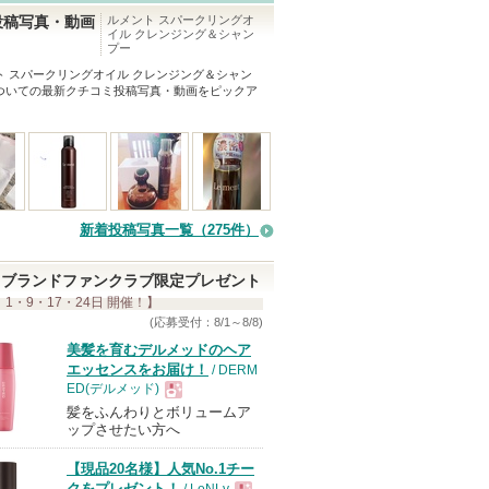
ルメント スパークリングオ
投稿写真・動画
イル クレンジング＆シャン
プー
ト スパークリングオイル クレンジング＆シャン
ついての最新クチコミ投稿写真・動画をピックア
新着投稿写真一覧（275件）
ブランドファンクラブ限定プレゼント
 1・9・17・24日 開催！】
(応募受付：8/1～8/8)
美髪を育むデルメッドのヘア
エッセンスをお届け！
/ DERM
ED(デルメッド)
髪をふんわりとボリュームア
現
ップさせたい方へ
【現品20名様】人気No.1チー
品
クをプレゼント！
/ LoNLy