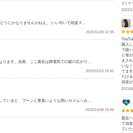
といい
2022/1
いどうにかなりませんかねえ。 いい匂いで頭皮ス…
2025/11/26 22:35
YouT
購入し
で扱い
と母が
まされ
なります。反面、ここ最近は静電気での髪の広がり…
いなく
2025/11/12 15:42
てます
だける
頭皮が
2023/8
していると、プーンと青臭いような弱いカメムシみ…
2025/10/30 20:49
最近ヘ
て頭皮
ていた