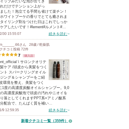
登
の
イップみたいな泡が出てき
れだけでテンション上がっ
録
メ
ました！泡立てる手間も省けて楽チン！
さ
ン
ホワイトブーケの香りでとても癒されま
れ
バ
タイリング剤をつけた日はこれでしっか
ケアしたいです！#lement#ルメント#…
て
ー
2/30 15:55:07
続きを読む
い
に
ま
お
m______.66
さん
28歳 / 乾燥肌
す
気
クチコミ投稿
72
件
7
に
購入品
nt_official \ サロンクオリテ
入
髪ケア /頭皮から美髪をつく
り
ント スパークリングオイル
登
ジング＆シャンプーをご紹
皮環境を整え、美髪をつく
録
に1度の高濃度炭酸オイルシャンプー。9,0
さ
pmの高濃度炭酸泡で頭皮の汚れやニオイを
れ
り落としてくれますPPT系×アミノ酸系
分配合で、たんぱく質を補い…
て
1/9 12:59:35
続きを読む
い
ま
新着クチコミ一覧
（359件）
す