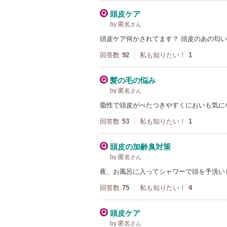
頭皮ケア
by 匿名
さん
頭皮ケア何かされてます？ 頭皮のあの匂
回答数
92
私も知りたい！
1
髪の毛の悩み
by 匿名
さん
脂性で頭皮がべたつきやすくにおいも気に
回答数
53
私も知りたい！
1
頭皮の加齢臭対策
by 匿名
さん
夜、お風呂に入ってシャワーで頭を予洗い
回答数
75
私も知りたい！
4
頭皮ケア
by 匿名
さん