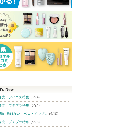
t's New
発売！デパコス特集
(6/24)
発売！プチプラ特集
(6/24)
線に負けない！ベストイレブン
(6/10)
発売！プチプラ特集
(5/28)