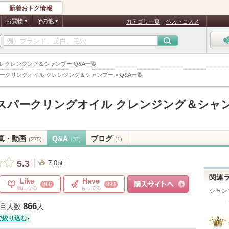
新着おトク情報
お買物
その他
カテゴリ一覧
ベストコスメ
オイル クレンジング＆シャンプー Q&A一覧
パークリングオイル クレンジング＆シャンプー
>
Q&A一覧
 スパークリングオイル クレンジング＆シャ
真・動画
Q&A
ブログ
(275)
(37)
(1)
5.3
7.0pt
関連
Like
Have
866
893
気になる
もってる
シャン
ショッピングサイトへ
866
目人数
人
で絞り込む