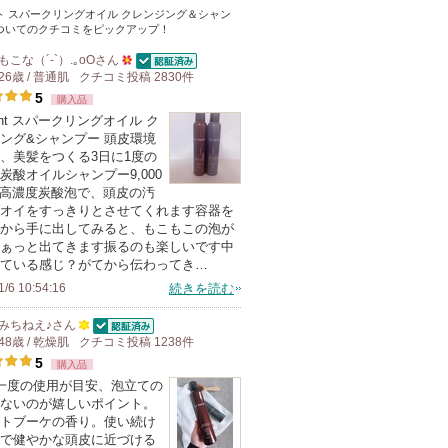
ト スパークリングオイル クレンジング＆シャン
ついてのクチコミをピックアップ！
もこな（´-`）.｡oO
さん
認証済
26歳 / 普通肌
クチコミ投稿
50
2830
件
5
購入品
人
ment スパークリングオイル ク
以
ング&シャンプー 頭皮環境
上
、美髪をつくる3日に1度の
の
炭酸オイルシャンプー9,000
の高濃度炭酸泡で、頭皮の汚
メ
オイをすっきりとさせてくれます容器を
ン
から手に出してみると、もこもこの泡が
バ
ぁっと出てきます振るのも楽しいです中
ている感じ？がてから伝わってき…
ー
1/6 10:54:16
続きを読む
に
お
みちねえ♪
さん
気
認証済
48歳 / 乾燥肌
100
クチコミ投稿
1238
件
5
に
購入品
人
一度の使用が目安、泡立ての
入
以
ないのが嬉しいポイント。
り
上
トブーケの香り。使い続け
登
の
で健やかな頭皮に近づける