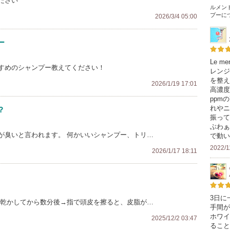
ださい
ルメン
プー
に
2026/3/4 05:00
ー
Le 
すめのシャンプー教えてください！
レンジ
を整え
2026/1/19 17:01
高濃度
ppm
れやニ
？
振って
ぶわぁ
が臭いと言われます。 何かいいシャンプー、トリ…
で動い
2022/1
2026/1/17 18:11
3日に
を乾かしてから数分後→指で頭皮を擦ると、皮脂が…
手間が
ホワイ
2025/12/2 03:47
ること