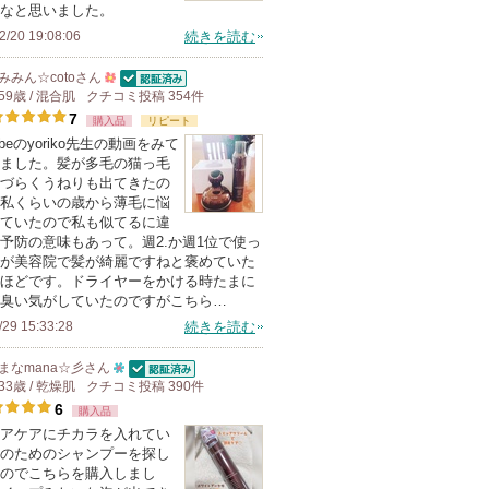
なと思いました。
録
メ
2/20 19:08:06
続きを読む
さ
ン
れ
バ
みみん☆coto
さん
て
ー
認証済
59歳 / 混合肌
クチコミ投稿
500
354
件
い
7
に
購入品
人
リピート
ubeのyoriko先生の動画をみて
ま
お
以
ました。髪が多毛の猫っ毛
す
気
上
づらくうねりも出てきたの
に
の
私くらいの歳から薄毛に悩
ていたので私も似てるに違
入
メ
予防の意味もあって。週2.か週1位で使っ
り
ン
が美容院で髪が綺麗ですねと褒めていた
登
バ
ほどです。ドライヤーをかける時たまに
臭い気がしていたのですがこちら…
録
ー
/29 15:33:28
続きを読む
さ
に
れ
お
まなmana☆彡
さん
て
気
認証済
33歳 / 乾燥肌
クチコミ投稿
10
390
件
い
6
に
購入品
人
アケアにチカラを入れてい
ま
入
以
のためのシャンプーを探し
す
り
上
のでこちらを購入しまし