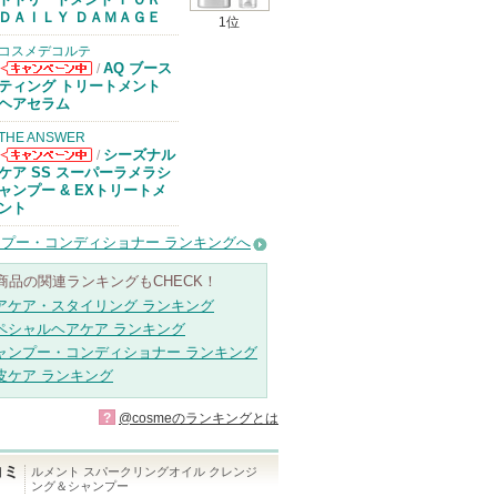
があります
ＤＡＩＬＹ ＤＡＭＡＧＥ
1位
コスメデコルテ
AQ ブース
/
コスメデコルテ
ティング トリートメント
からのお知らせ
ヘアセラム
があります
THE ANSWER
シーズナル
/
THE ANSWER
ケア SS スーパーラメラシ
からのお知らせ
ャンプー & EXトリートメ
があります
ント
プー・コンディショナー ランキングへ
商品の関連ランキングもCHECK！
アケア・スタイリング ランキング
ペシャルヘアケア ランキング
ャンプー・コンディショナー ランキング
皮ケア ランキング
?
@cosmeのランキングとは
コミ
ルメント スパークリングオイル クレンジ
ング＆シャンプー