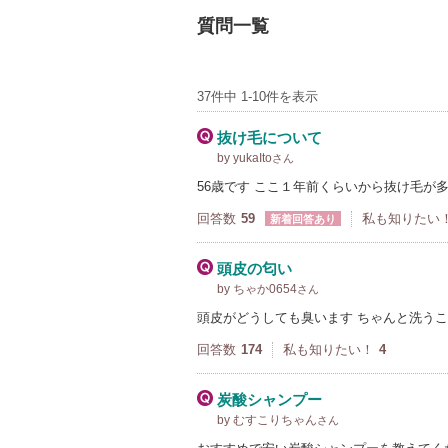
質問一覧
37件中 1-10件を表示
抜け毛について
by yukaIto
さん
56歳です ここ１年前くらいから抜け毛が
回答数
59
私も知りたい
新着回答あり
頭皮の匂い
by ちゃか0654
さん
頭皮がどうしても臭います ちゃんと洗う
回答数
174
私も知りたい！
4
炭酸シャンプー
by むすこりちゃん
さん