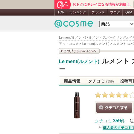
おトクにキレイになる情報が満載！
TOP
ランキング
ブランド
ブログ
Q&A
Le ment(ルメント) / ルメント スパークリング
アットコスメ
>
Le ment(ルメント)
>
ルメント ス
このブランドの情報を
ルメント
Le ment(ルメント)
見る
ー
商品情報
クチコミ
投稿写
(359)
クチコミする
359
クチコミ
件
注
購入者のクチコミ