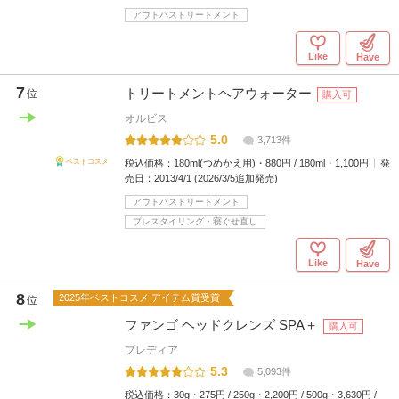
アウトバストリートメント
Like
Have
7
トリートメントヘアウォーター
位
購入可
オルビス
5.0
3,713件
税込価格：
180ml(つめかえ用)・880円 / 180ml・1,100円
発
ベストコスメ
売日：
2013/4/1 (2026/3/5追加発売)
アウトバストリートメント
プレスタイリング・寝ぐせ直し
Like
Have
8
2025年ベストコスメ アイテム賞受賞
位
ファンゴ ヘッドクレンズ SPA＋
購入可
プレディア
5.3
5,093件
税込価格：
30g・275円 / 250g・2,200円 / 500g・3,630円 /