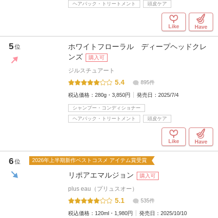
ヘアパック・トリートメント
頭皮ケア
Like
Have
5
ホワイトフローラル ディープヘッドクレ
位
ンズ
購入可
ジルスチュアート
5.4
895件
税込価格：
280g・3,850円
発売日：
2025/7/4
シャンプー・コンディショナー
ヘアパック・トリートメント
頭皮ケア
Like
Have
6
2026年上半期新作ベストコスメ アイテム賞受賞
位
リポアエマルジョン
購入可
plus eau（プリュスオー）
5.1
535件
税込価格：
120ml・1,980円
発売日：
2025/10/10