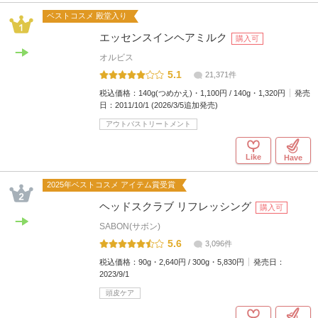
ベストコスメ 殿堂入り
エッセンスインヘアミルク
購入可
オルビス
5.1
21,371件
税込価格：
140g(つめかえ)・1,100円 / 140g・1,320円
発売
日：
2011/10/1 (2026/3/5追加発売)
アウトバストリートメント
Like
Have
2025年ベストコスメ アイテム賞受賞
ヘッドスクラブ リフレッシング
購入可
SABON(サボン)
5.6
3,096件
税込価格：
90g・2,640円 / 300g・5,830円
発売日：
2023/9/1
頭皮ケア