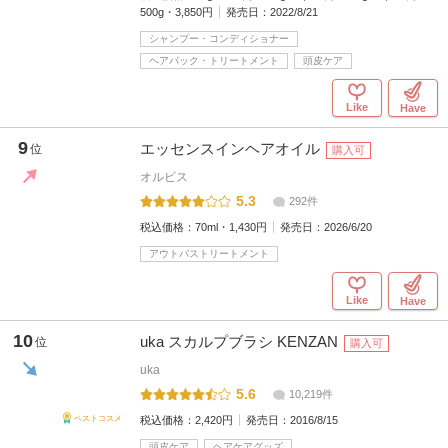
500g・3,850円
発売日：
2022/8/21
シャンプー・コンディショナー
ヘアパック・トリートメント
頭皮ケア
Like
Have
9
エッセンスインヘアオイル
位
購入可
オルビス
5.3
292件
税込価格：
70ml・1,430円
発売日：
2026/6/20
アウトバストリートメント
Like
Have
10
uka スカルプブラシ KENZAN
位
購入可
uka
5.6
10,219件
税込価格：
2,420円
発売日：
2016/8/15
ベストコスメ
頭皮ケア
ヘアケアグッズ