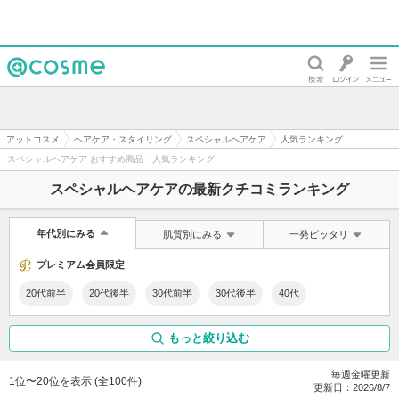
@cosme
アットコスメ
ヘアケア・スタイリング
スペシャルヘアケア
人気ランキング
スペシャルヘアケア おすすめ商品・人気ランキング
スペシャルヘアケアの最新クチコミランキング
年代別にみる
肌質別にみる
一発ピッタリ
プレミアム会員限定
20代前半
20代後半
30代前半
30代後半
40代
もっと絞り込む
毎週金曜更新
1位〜20位を表示 (全100件)
更新日：
2026/8/7