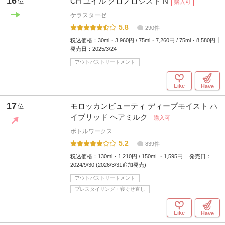
16
CH ユイル クロノロジスト N
位
購入可
ケラスターゼ
5.8
290件
税込価格：
30ml・3,960円 / 75ml・7,260円 / 75ml・8,580円
発売日：
2025/3/24
アウトバストリートメント
Like
Have
17
モロッカンビューティ ディープモイスト ハ
位
イブリッド ヘアミルク
購入可
ボトルワークス
5.2
839件
税込価格：
130ml・1,210円 / 150mL・1,595円
発売日：
2024/9/30 (2026/3/31追加発売)
アウトバストリートメント
プレスタイリング・寝ぐせ直し
Like
Have