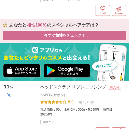
Like
Have
あなたと
相性100
のスペシャルヘアケアは？
今すぐ相性をチェック！
11
ヘッドスクラブ リプレニッシング
位
購入可
SABON(サボン)
5.6
1,881件
税込価格：
90g・2,640円 / 300g・5,830円
発売日：
2023/9/1
頭皮ケア