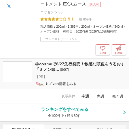
ートメント EXスムース
購入可
エッセンシャル
5.1
852件
税込価格：
200ml・1,386円 / 200ml・オープン価格 / 340ml・
オープン価格
発売日：
2025/9/6 (2026/7/13追加発売)
アウトバストリートメント
Like
Have
@cosmeで8/27先行発売！敏感な頭皮をうるおす
『ミノン頭…
(8/07)
【PR】
ミノン
の情報をみる
表示条件：
今週
先週
先々週
ランキングをすべてみる
全100件中 / 残り80件