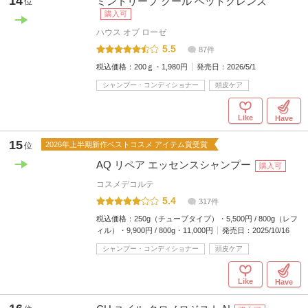
14
ミントリープ クール ヘッドクレンズ
位
購入可
ハウス オブ ローゼ
5.5
87件
税込価格：
200ｇ・1,980円
発売日：
2026/5/1
シャンプー・コンディショナー
頭皮ケア
Like
Have
15
2026年上半期新作ベストコスメ アイテム賞受賞
位
AQ リペア エッセンスシャンプー
購入可
コスメデコルテ
5.4
317件
税込価格：
250g（チューブタイプ）・5,500円 / 800g（レフ
ィル）・9,900円 / 800g・11,000円
発売日：
2025/10/16
シャンプー・コンディショナー
頭皮ケア
Like
Have