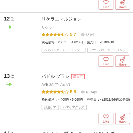
Like
Have
12
リケラエマルジョン
位
リケラ
5.7
654件
税込価格：
200ｍL・4,620円
発売日：
2018/4/18
ヘアパック・トリートメント
アウトバストリートメント
Like
Have
13
パドル ブラシ
位
購入可
AVEDA(アヴェダ)
5.5
4,234件
税込価格：
4,400円 / 5,060円
発売日：
- (2019/5/9追加発売)
頭皮ケア
ヘアケアグッズ
Like
Have