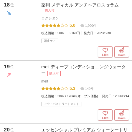
18
薬用 メディカル アンチヘアロスセラム
位
購入可
ロクシタン
5.0
1,990件
税込価格：
50mL・6,160円
発売日：
2023/8/30
頭皮ケア
Like
Have
19
melt ディープコンディショニングウォータ
位
ー
購入可
melt
5.3
142件
税込価格：
30ml / 170ml (オープン価格)
発売日：
2026/3/14
アウトバストリートメント
Like
Have
20
エッセンシャル プレミアム ウォータートリ
位