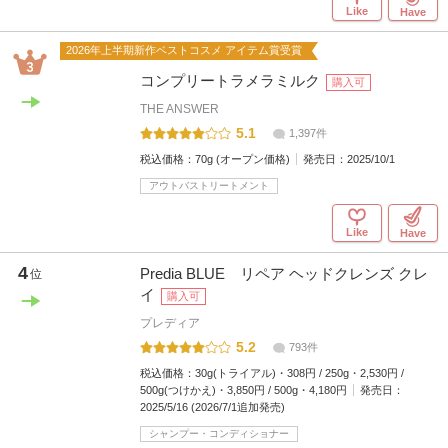
Like
Have
2026年上半期新作ベストコスメ アイテム賞受賞
コンプリートラメラミルク
購入可
THE ANSWER
5.1
1,397件
税込価格：
70g (オープン価格)
発売日：
2025/10/1
アウトバストリートメント
Like
Have
4
Predia BLUE リペア ヘッドクレンズ クレ
位
イ
購入可
プレディア
5.2
793件
税込価格：
30g(トライアル)・308円 / 250g・2,530円 /
500g(つけかえ)・3,850円 / 500g・4,180円
発売日：
2025/5/16 (2026/7/1追加発売)
シャンプー・コンディショナー