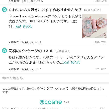
回答数 108
私もしりたい！ 5
2025/6/28
かわいいの大好き。おすすめありませんか？
by 霊2983 さん
Flower knowsとcolorroseのパケがとても素敵で
大好きです。JILL STUARTも好きです。他に
何…
続きを読む
回答数 51
私もしりたい！ 1
2024/7/21
花柄のパッケージのコスメ
by 匿名 さん
私は花柄が好きです。花柄のパッケージのコスメどんなアイテ
ムがあるのかあまりわからないの…
続きを読む
回答数 97
私もしりたい！ 0
2024/4/7
3件中 1-3件を表示
ここに掲載されているのは、Q&Aで【ゲラン／ミュゲ】に関する投稿を抜粋したもの
です。