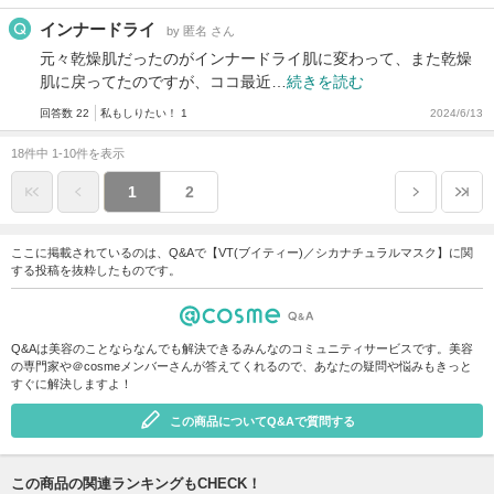
インナードライ
by 匿名 さん
元々乾燥肌だったのがインナードライ肌に変わって、また乾燥
肌に戻ってたのですが、ココ最近…
続きを読む
回答数 22
私もしりたい！ 1
2024/6/13
18件中 1-10件を表示
1
2
ここに掲載されているのは、Q&Aで【VT(ブイティー)／シカナチュラルマスク】に関
する投稿を抜粋したものです。
Q&Aは美容のことならなんでも解決できるみんなのコミュニティサービスです。美容
の専門家や＠cosmeメンバーさんが答えてくれるので、あなたの疑問や悩みもきっと
すぐに解決しますよ！
この商品についてQ&Aで質問する
この商品の関連ランキングもCHECK！