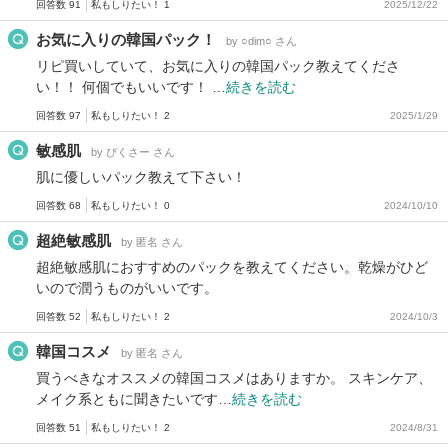
回答数 91
私もしりたい！ 1
2025/12/22
お気に入りの韓国パック！
by ○dim○ さん
リピ買いしていて、お気に入りの韓国パック教えてくださ
い！！ 何個でもいいです！ …
続きを読む
回答数 97
私もしりたい！ 2
2025/1/29
敏感肌
by ぴくさー さん
肌に優しいパック教えて下さい！
回答数 68
私もしりたい！ 0
2024/10/10
超絶敏感肌
by 匿名 さん
超絶敏感肌におすすめのパックを教えてください。乾燥がひど
いので潤うものがいいです。
回答数 52
私もしりたい！ 2
2024/10/3
韓国コスメ
by 匿名 さん
買うべきなオススメの韓国コスメはありますか。 スキンケア、
メイク系ともに聞きたいです…
続きを読む
回答数 51
私もしりたい！ 2
2024/8/31