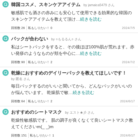
韓国コスメ、スキンケアアイテム
by jamaica5479 さん
敏感肌でも酒さの赤みにも安心して使用できる効果的な韓国の
スキンケアアイテムを教えて頂け…
続きを読む
回答数 26
私もしりたい！ 0
2024/7/5
パックが合わない
by ○もるるん○ さん
私はシートパックをすると、その後ほぼ100%肌が荒れます。赤
い発疹のようなものが頬を中心に…
続きを読む
回答数 90
私もしりたい！ 2
2024/7/2
乾燥におすすめのデイリーパックを教えてほしいです！
by 匿名 さん
毎日パックするのがいいと聞いてから、どんなパックがいいの
か悩んでいます。 乾燥肌で敏…
続きを読む
回答数 64
私もしりたい！ 2
2024/6/17
おすすめのシートマスク
by エスト★彡 さん
乾燥性敏感肌です。 肌の調子が良くなくて良いシートマスク教
えてくださいm(_ _)m
回答数 151
私もしりたい！ 1
2024/6/17