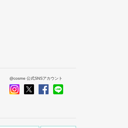
@cosme 公式SNSアカウント
instagram
x
facebook
line