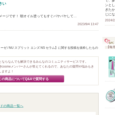
で、多
さい
ンとし
ぎたか
じにな
メージです！ 朝オイル塗ってもすぐパヤパヤして…
2024/2
2023/9/4 13:47
【毎月
ゼ / NU スプリット エンズ NS セラム】に関する投稿を抜粋したもの
ことならなんでも解決できるみんなのコミュニティサービスです。
@cosmeメンバーさんが答えてくれるので、あなたの疑問や悩みもき
しますよ！
この商品についてQ&Aで質問する
ドの商品一覧へ