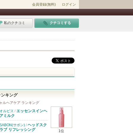
会員登録(無料)
ログイン
私のクチコミ
クチコミする
ランキング
ャルヘアケア ランキング
エッセンスインヘ
オルビス
/
アミルク
ヘッドスク
SABON(サボン)
/
ラブ リフレッシング
1位