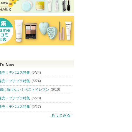
t's New
発売！デパコス特集
(6/24)
発売！プチプラ特集
(6/24)
線に負けない！ベストイレブン
(6/10)
発売！プチプラ特集
(5/28)
発売！デパコス特集
(5/27)
もっとみる