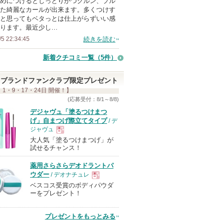
めにつけるとしっとりかつクルン、プル
メ
た綺麗なカールが出来ます。多くつけす
ン
と思ってもベタっとは仕上がらずいい感
バ
ります。最近少し…
ー
/5 22:34:45
続きを読む
に
新着クチコミ一覧
（5件）
お
気
ブランドファンクラブ限定プレゼント
に
 1・9・17・24日 開催！】
入
(応募受付：8/1～8/8)
り
デジャヴュ「塗るつけまつ
げ」自まつげ際立てタイプ
/ デ
登
ジャヴュ
録
大人気「塗るつけまつげ」が
現
さ
試せるチャンス！
れ
薬用さらさらデオドラントパ
て
品
ウダー
/ デオナチュレ
い
ベスコス受賞のボディパウダ
現
ま
ーをプレゼント！
す
品
プレゼントをもっとみる