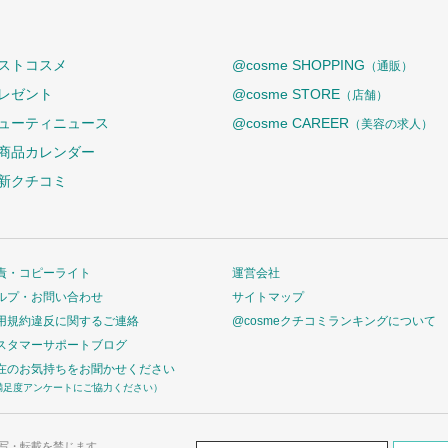
ストコスメ
@cosme SHOPPING
（通販）
レゼント
@cosme STORE
（店舗）
ューティニュース
@cosme CAREER
（美容の求人）
商品カレンダー
新クチコミ
責・コピーライト
運営会社
ルプ・お問い合わせ
サイトマップ
用規約違反に関するご連絡
@cosmeクチコミランキングについて
スタマーサポートブログ
在のお気持ちをお聞かせください
満足度アンケートにご協力ください）
写・転載を禁じます。