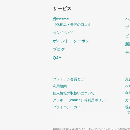
サービス
@cosme
ベ
（化粧品・美容の口コミ）
プ
ランキング
ビ
ポイント・クーポン
新
ブログ
最
Q&A
プレミアム会員とは
免
利用規約
ヘ
個人情報の取扱いについて
利
クッキー（cookie）等利用ポリシー
カ
プライバシーガイド
現
（
掲載の情報・画像など、すべてのコンテンツの無断複