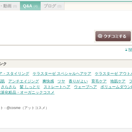
・動画
Q&A
ブログ
(0)
(4)
(0)
クチコミする
N
ンク
ア・スタイリング
ケラスターゼ スペシャルヘアケア
ケラスターゼ アウト
感肌
アンチエイジング
爽快感
ツヤ
香りがよい
育毛ケア
地肌ケア
さらさら
髪 しっとり
ストレートヘア
ウェーブヘア
ボリュームダウン(
然派化粧品・オーガニックコスメ
ト -
@cosme（アットコスメ）