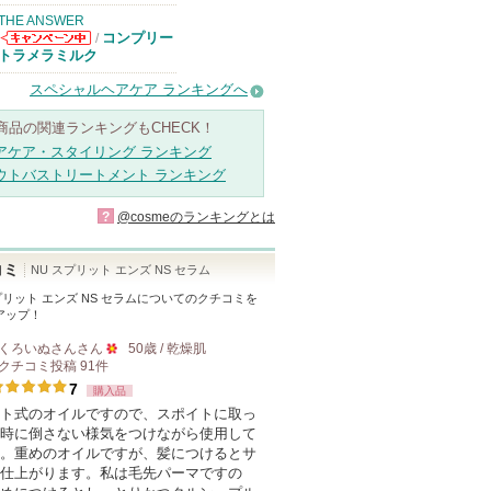
THE ANSWER
コンプリー
/
THE ANSWER
トラメラミルク
からのお知らせ
があります
スペシャルヘアケア ランキングへ
商品の関連ランキングもCHECK！
アケア・スタイリング ランキング
ウトバストリートメント ランキング
?
@cosmeのランキングとは
コミ
NU スプリット エンズ NS セラム
プリット エンズ NS セラム
についてのクチコミを
アップ！
くろいぬさん
さん
50歳 / 乾燥肌
クチコミ投稿
91
件
50
7
購入品
人
ト式のオイルですので、スポイトに取っ
以
時に倒さない様気をつけながら使用して
上
。重めのオイルですが、髪につけるとサ
の
仕上がります。私は毛先パーマですの