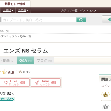
新着おトク情報
お買物
その他
カテゴリ一覧
ベストコスメ
Q&A一覧
ズ NS セラム
>
Q&A一覧
 エンズ NS セラム
・動画
Q&A
ブログ
(0)
(4)
(0)
6.5
0.3pt
関連
Like
Have
82
15
気になる
もってる
スペシ
82
人数
人
で絞り込む