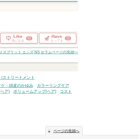
Like
Have
82
15
気になる
もってる
U スプリット エンズ NS セラム
ページの先頭へ
バストリートメント
フケ・頭皮のかゆみ
カラーリングケア
ヘア)
ボリュームアップ(ヘア)
コスト
ページの先頭へ