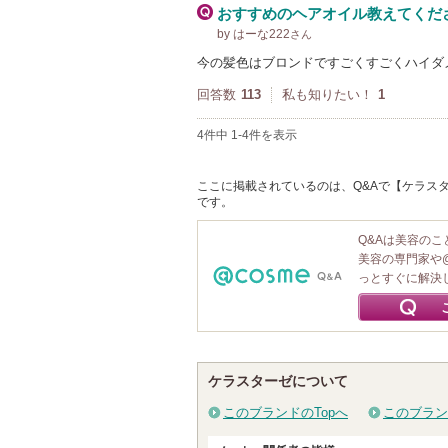
おすすめのヘアオイル教えてくだ
by はーな222
さん
今の髪色はブロンドですごくすごくハイダ
回答数
113
私も知りたい！
1
4件中 1-4件を表示
ここに掲載されているのは、Q&Aで【ケラスター
です。
Q&Aは美容の
美容の専門家や
っとすぐに解決
ケラスターゼについて
このブランドのTopへ
このブラン