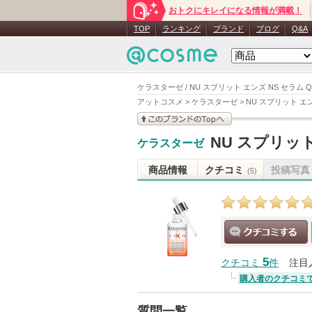
おトクにキレイになる情報が満載！
TOP
ランキング
ブランド
ブログ
Q&A
ケラスターゼ / NU スプリット エンズ NS セラム 
アットコスメ
>
ケラスターゼ
>
NU スプリット エン
このブランドの情報を
NU スプリット
ケラスターゼ
見る
商品情報
クチコミ
投稿写真
(5)
クチコミする
5
クチコミ
件
注目
購入者のクチコミ
質問一覧