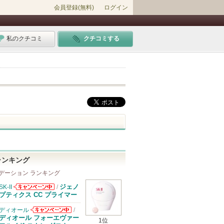
会員登録(無料)
ログイン
私のクチコミ
クチコミする
ランキング
デーション ランキング
ジェノ
SK-II
/
SK-IIからのお
プティクス CC プライマー
知らせがありま
す
ディオール
/
ディオールから
ディオール フォーエヴァー
1位