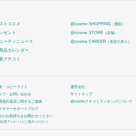
ストコスメ
@cosme SHOPPING
（通販）
レゼント
@cosme STORE
（店舗）
ューティニュース
@cosme CAREER
（美容の求人）
商品カレンダー
新クチコミ
責・コピーライト
運営会社
ルプ・お問い合わせ
サイトマップ
用規約違反に関するご連絡
@cosmeクチコミランキングについて
スタマーサポートブログ
在のお気持ちをお聞かせください
満足度アンケートにご協力ください）