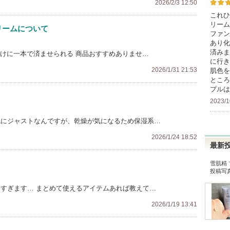
2026/2/3 12:50
これひ
リーム
クリームについて
ファン
あり化
済みま
かけに一本で済ませられる 商品おすすめありませ…
に行き
2026/1/31 21:53
肌色を
ところ
プルは
2023/1
色にジャストなんですが、乾燥が気になるため保湿系…
2026/1/24 18:52
最新
雪肌精 
投稿写
多すぎます… まとめて使えるアイテムあれば教えて…
2026/1/19 13:41