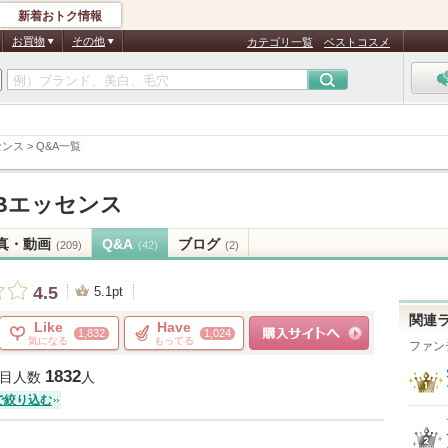
新着おトク情報
お買物
その他
カテゴリ一覧
ベストコスメ
センス
>
Q&A一覧
BBエッセンス
真・動画
Q&A
ブログ
(209)
(42)
(2)
4.5
5.1pt
関連
Like
Have
1,832
1,024
気になる
もってる
ファン
ショッピングサイトへ
1832
目人数
人
で絞り込む