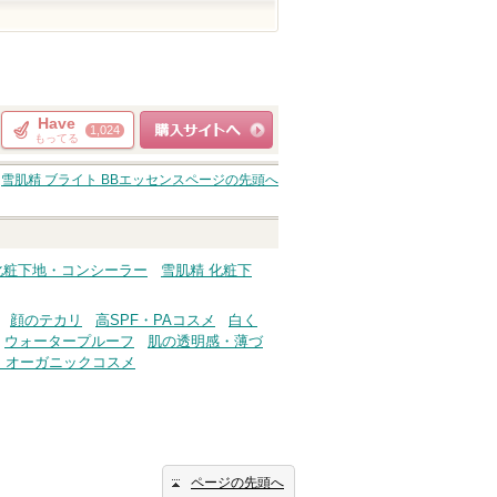
Have
1,024
もってる
ショッピングサイト
雪肌精 ブライト BBエッセンス
ページの先頭へ
へ
化粧下地・コンシーラー
雪肌精 化粧下
顔のテカリ
高SPF・PAコスメ
白く
ウォータープルーフ
肌の透明感・薄づ
・オーガニックコスメ
ページの先頭へ