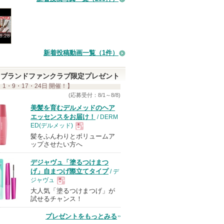
い
ま
す
8:28
新着投稿動画一覧（1件）
ブランドファンクラブ限定プレゼント
 1・9・17・24日 開催！】
(応募受付：8/1～8/8)
美髪を育むデルメッドのヘア
エッセンスをお届け！
/ DERM
ED(デルメッド)
髪をふんわりとボリュームア
現
ップさせたい方へ
デジャヴュ「塗るつけまつ
品
げ」自まつげ際立てタイプ
/ デ
ジャヴュ
大人気「塗るつけまつげ」が
現
試せるチャンス！
プレゼントをもっとみる
品