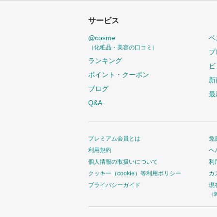
サービス
@cosme
ベ
（化粧品・美容の口コミ）
プ
ランキング
ビ
ポイント・クーポン
新
ブログ
最
Q&A
プレミアム会員とは
免
利用規約
ヘ
個人情報の取扱いについて
利
クッキー（cookie）等利用ポリシー
カ
プライバシーガイド
現
（