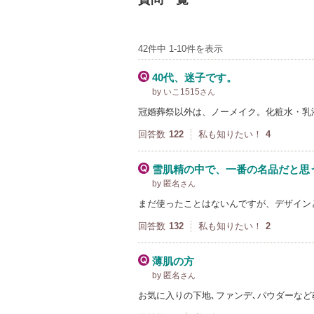
42件中 1-10件を表示
40代、迷子です。
by いこ1515
さん
冠婚葬祭以外は、ノーメイク。化粧水・乳
回答数
122
私も知りたい！
4
雪肌精の中で、一番の名品だと思
by 匿名
さん
まだ使ったことはないんですが、デザイン
回答数
132
私も知りたい！
2
薄肌の方
by 匿名
さん
お気に入りの下地､ファンデ､パウダーな