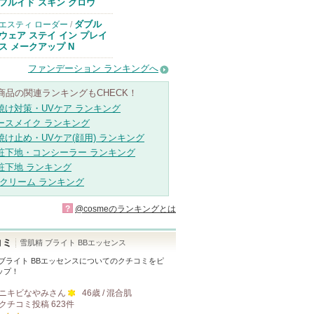
のお知らせがあ
フルイド スキン グロウ
ります
ダブル
エスティ ローダー
/
ウェア ステイ イン プレイ
ス メークアップ N
ファンデーション ランキングへ
商品の関連ランキングもCHECK！
焼け対策・UVケア ランキング
ースメイク ランキング
焼け止め・UVケア(顔用) ランキング
粧下地・コンシーラー ランキング
粧下地 ランキング
Bクリーム ランキング
?
@cosmeのランキングとは
コミ
雪肌精 ブライト BBエッセンス
ブライト BBエッセンス
についてのクチコミをピ
ップ！
ニキビなやみ
さん
46歳 / 混合肌
クチコミ投稿
623
件
100