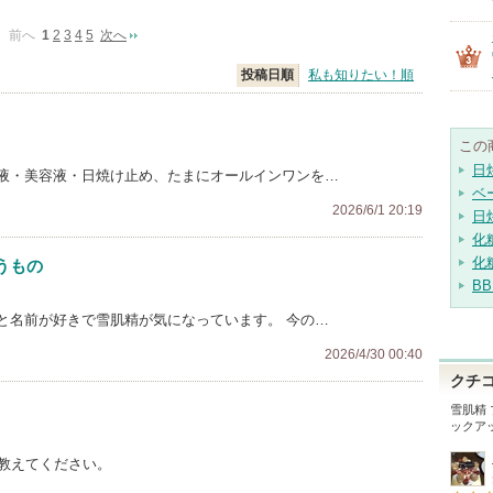
前へ
1
2
3
4
5
次へ
投稿日順
私も知りたい！順
この
日
液・美容液・日焼け止め、たまにオールインワンを…
ベ
2026/6/1 20:19
日
化
化
うもの
B
と名前が好きで雪肌精が気になっています。 今の…
2026/4/30 00:40
クチ
雪肌精 
ックア
ど教えてください。