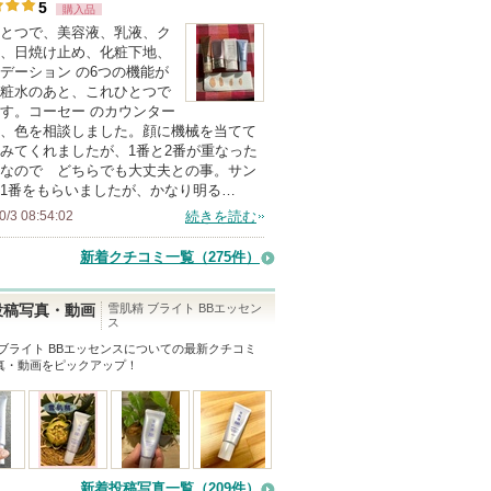
5
購入品
人
とつで、美容液、乳液、ク
以
、日焼け止め、化粧下地、
上
デーション の6つの機能が
の
粧水のあと、これひとつで
す。コーセー のカウンター
メ
、色を相談しました。顔に機械を当てて
ン
みてくれましたが、1番と2番が重なった
バ
なので どちらでも大丈夫との事。サン
1番をもらいましたが、かなり明る…
ー
0/3 08:54:02
続きを読む
に
お
新着クチコミ一覧
（275件）
気
に
雪肌精 ブライト BBエッセン
投稿写真・動画
ス
入
ブライト BBエッセンス
についての最新クチコミ
り
真・動画をピックアップ！
登
録
さ
れ
て
新着投稿写真一覧（209件）