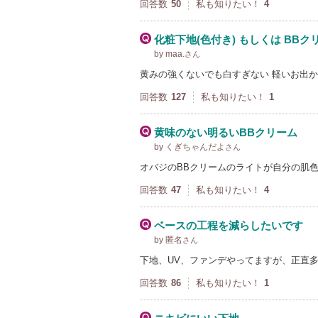
回答数
50
私も知りたい！
4
化粧下地(色付き) もしくは BB
by maa.
さん
黄みの強くないでも白すぎない 軽いお出
回答数
127
私も知りたい！
1
黄味のない明るいBBクリーム
by くぎちゃんだよ
さん
オバジのBBクリームのライトが自分の肌
回答数
47
私も知りたい！
4
ベースの工程を減らしたいです
by 匿名
さん
下地、UV、ファンデやってますが、正直
回答数
86
私も知りたい！
1