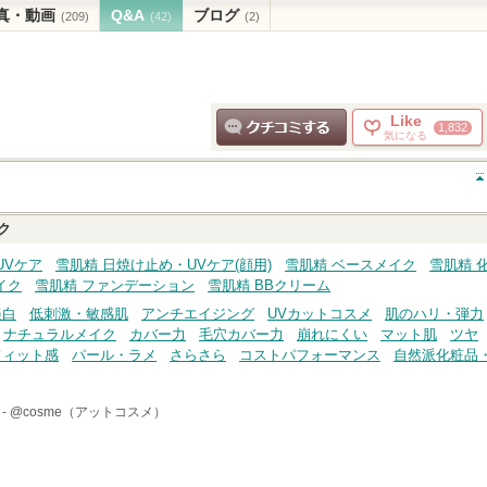
真・動画
Q&A
ブログ
(209)
(42)
(2)
Like
1,832
気になる
クチコミする
ク
UVケア
雪肌精 日焼け止め・UVケア(顔用)
雪肌精 ベースメイク
雪肌精 
イク
雪肌精 ファンデーション
雪肌精 BBクリーム
美白
低刺激・敏感肌
アンチエイジング
UVカットコスメ
肌のハリ・弾力
ナチュラルメイク
カバー力
毛穴カバー力
崩れにくい
マット肌
ツヤ
フィット感
パール・ラメ
さらさら
コストパフォーマンス
自然派化粧品
-
@cosme（アットコスメ）