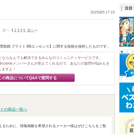
注目
2025/8/5 17:15
前へ
1
2
3
4
5
次へ
 雪肌精 ブライト BBエッセンス】に関する投稿を抜粋したものです。
ことならなんでも解決できるみんなのコミュニティサービスです。
@cosmeメンバーさんが答えてくれるので、あなたの疑問や悩みもき
しますよ！
この商品についてQ&Aで質問する
ドの商品一覧へ
えるために、情報掲載を希望されるメーカー様はぜひこちらをご覧