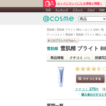
おトクにキレイになる情報が満載！
TOP
ランキング
ブランド
ブログ
Q&A
雪肌精 / 雪肌精 ブライト BBエッセンス Q&A一覧
アットコスメ
>
雪肌精
>
雪肌精 ブライト BBエッ
このブランドの情報を
雪肌精 ブライト 
雪肌精
見る
商品情報
クチコミ
投稿写
(275)
クチコミする
275
クチコミ
件
注
購入者のクチコミ
質問一覧