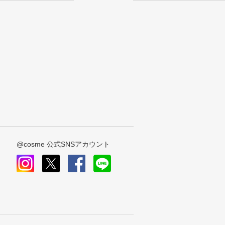
@cosme 公式SNSアカウント
instagram
x
facebook
line