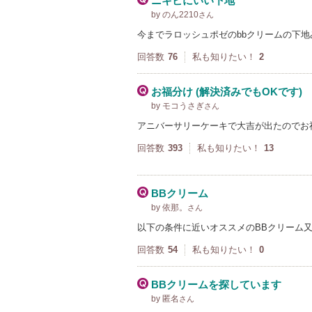
ニキビにいい下地
by のん2210
さん
今までラロッシュポゼのbbクリームの下
回答数
76
私も知りたい！
2
お福分け (解決済みでもOKです)
by モコうさぎ
さん
アニバーサリーケーキで大吉が出たのでお
回答数
393
私も知りたい！
13
BBクリーム
by 依那。
さん
以下の条件に近いオススメのBBクリーム又
回答数
54
私も知りたい！
0
BBクリームを探しています
by 匿名
さん