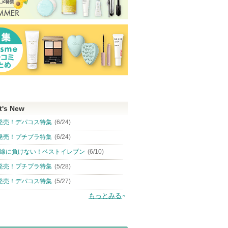
t's New
発売！デパコス特集
(6/24)
発売！プチプラ特集
(6/24)
線に負けない！ベストイレブン
(6/10)
発売！プチプラ特集
(5/28)
発売！デパコス特集
(5/27)
もっとみる