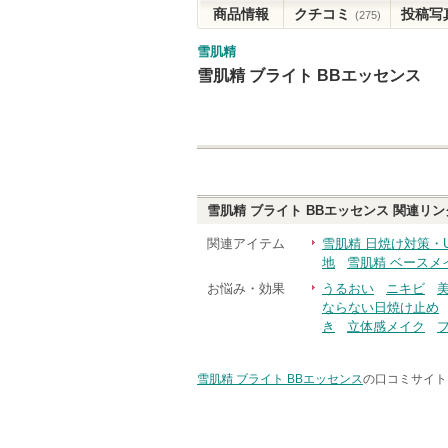
商品情報
クチコミ
投稿写
(275)
雪肌精
雪肌精 ブライト BBエッセンス
雪肌精 ブライト BBエッセンス
関連リン
関連アイテム
雪肌精 日焼け対策・
地
雪肌精 ベースメ
お悩み・効果
うるおい
ニキビ
ならない日焼け止め
き
立体感メイク
雪肌精 ブライト BBエッセンス
の口コミサイト 