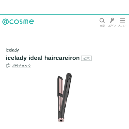
@cosme
icelady
icelady ideal haircareiron
公式
相性チェック