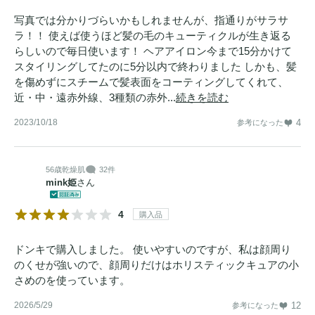
写真では分かりづらいかもしれませんが、指通りがサラサ
ラ！！ 使えば使うほど髪の毛のキューティクルが生き返る
らしいので毎日使います！ ヘアアイロン今まで15分かけて
スタイリングしてたのに5分以内で終わりました しかも、髪
を傷めずにスチームで髪表面をコーティングしてくれて、
近・中・遠赤外線、3種類の赤外...
続きを読む
2023/10/18
4
参考になった
56歳
乾燥肌
32件
mink姫
さん
4
購入品
ドンキで購入しました。 使いやすいのですが、私は顔周り
のくせが強いので、顔周りだけはホリスティックキュアの小
さめのを使っています。
2026/5/29
12
参考になった