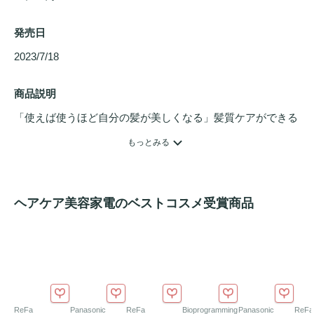
発売日
2023/7/18 
商品説明
「使えば使うほど自分の髪が美しくなる」髪質ケアができる
ヘアケア
アイロン「アイディール」
ヘアアイロン
が髪を傷め
もっとみる
ないのは当たり前の時代に。逆に使えば使うほど自分の髪が
美しくなる。毎日の
スタイリング
が髪質ケアに変わる。理想
の髪質へと導く
ヘアアイロン
の最終形アイディール美容機器
ヘアケア美容家電のベストコスメ受賞商品
累計販売台数480万台を超えるアイスレディが開発した赤外
線・スチーム・ヘアアイロン
ReFa
Panasonic
ReFa
Bioprogramming
Panasonic
ReFa