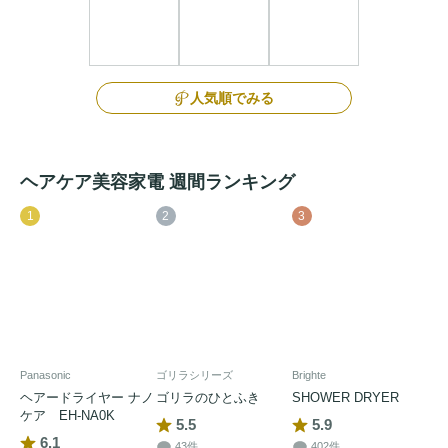
人気順でみる
ヘアケア美容家電 週間ランキング
1
2
3
Panasonic
ゴリラシリーズ
Brighte
ヘアードライヤー ナノ
ゴリラのひとふき
SHOWER DRYER
ケア EH-NA0K
5.5
5.9
6.1
43件
402件