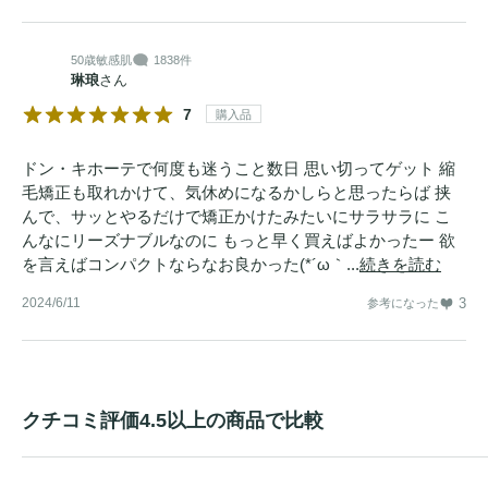
50歳
敏感肌
1838件
琳琅
さん
7
購入品
ドン・キホーテで何度も迷うこと数日 思い切ってゲット 縮
毛矯正も取れかけて、気休めになるかしらと思ったらば 挟
んで、サッとやるだけで矯正かけたみたいにサラサラに こ
んなにリーズナブルなのに もっと早く買えばよかったー 欲
を言えばコンパクトならなお良かった(*´ω｀...
続きを読む
2024/6/11
3
参考になった
クチコミ評価4.5以上の商品で比較