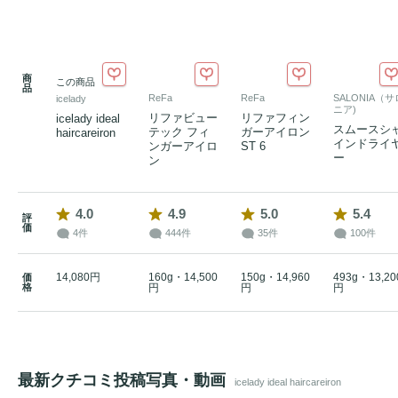
商
この商品
品
ReFa
ReFa
SALONIA（サ
icelady
ニア)
リファビュー
リファフィン
icelady ideal
スムースシ
テック フィ
ガーアイロン
haircareiron
インドライ
ンガーアイロ
ST 6
ー
ン
4.0
4.9
5.0
5.4
評
価
4件
444件
35件
100件
14,080円
160g・14,500
150g・14,960
493g・13,20
価
格
円
円
円
最新クチコミ投稿写真・動画
icelady ideal haircareiron