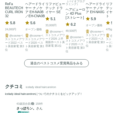
（バイオプログ
ReFa
ヘアードライ
リファビュー
ヘアードライ
リフ
ラミング）
BEAUTECH
ヤー ナノケ
テック ドラ
ヤー ナノケ
テッ
ヘアビューロ
CURL IRON
ア EH-NA0B
イヤー SE
ア EH-NA0G
イヤ
ン 4D Plus
32
／EH-CNA0B
ト
[ストレート]
5.1
5.9
5.8
5.6
5
6.2
33,000円
オープン価格
24,000円
オープン価格
475g
49,500円
@cosmeベ
@cosmeベ
ストコスメアワ
ストコスメアワ
@cosmeベ
@cosmeベ
@
@cosmeベ
ード2026 上半
ード2023 ベス
ストコスメアワ
ストコスメアワ
スト
ストコスメアワ
期新作ベスト美
ト美容家電 第3
ード2022 ベス
ード2020 ベス
ード2
ード2020 ベス
容家電 第1位
位
ト美容家電 第3
ト美容家電 第1
ト美
ト美容家電 第3
位
位
位
位
過去のベストコスメ受賞商品をみる
クチコミ
icelady ideal haircareiron
icelady ideal haircareironについてのクチコミをピックアップ！
43歳
混合肌
158件
さっぽろン。
さん