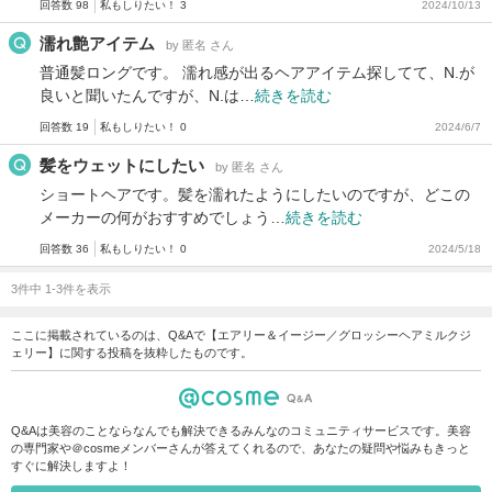
回答数 98
私もしりたい！ 3
2024/10/13
濡れ艶アイテム
by 匿名 さん
普通髪ロングです。 濡れ感が出るヘアアイテム探してて、N.が
良いと聞いたんですが、N.は…
続きを読む
回答数 19
私もしりたい！ 0
2024/6/7
髪をウェットにしたい
by 匿名 さん
ショートヘアです。髪を濡れたようにしたいのですが、どこの
メーカーの何がおすすめでしょう…
続きを読む
回答数 36
私もしりたい！ 0
2024/5/18
3件中 1-3件を表示
ここに掲載されているのは、Q&Aで【エアリー＆イージー／グロッシーヘアミルクジ
ェリー】に関する投稿を抜粋したものです。
Q&Aは美容のことならなんでも解決できるみんなのコミュニティサービスです。美容
の専門家や＠cosmeメンバーさんが答えてくれるので、あなたの疑問や悩みもきっと
すぐに解決しますよ！