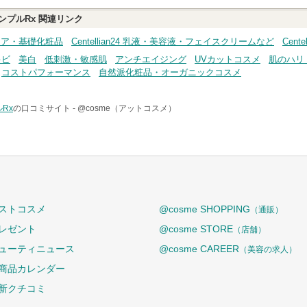
ンプルRx
関連リンク
スキンケア・基礎化粧品
Centellian24 乳液・美容液・フェイスクリームなど
Cente
キビ
美白
低刺激・敏感肌
アンチエイジング
UVカットコスメ
肌のハリ
コストパフォーマンス
自然派化粧品・オーガニックコスメ
Rx
の口コミサイト -
@cosme（アットコスメ）
ストコスメ
@cosme SHOPPING
（通販）
レゼント
@cosme STORE
（店舗）
ューティニュース
@cosme CAREER
（美容の求人）
商品カレンダー
新クチコミ