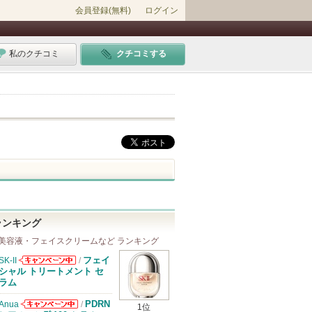
会員登録(無料)
ログイン
私のクチコミ
クチコミする
ランキング
美容液・フェイスクリームなど ランキング
フェイ
SK-II
/
SK-IIからのお
シャル トリートメント セ
知らせがありま
ラム
す
PDRN
Anua
/
1位