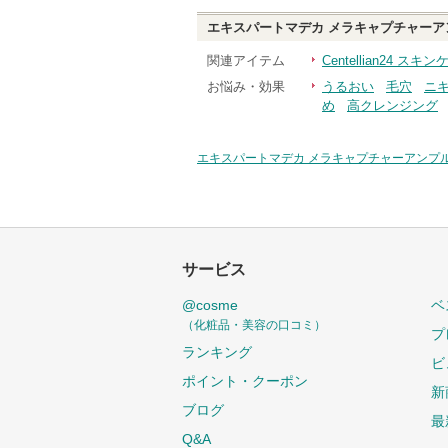
エキスパートマデカ メラキャプチャーア
関連アイテム
Centellian24 
お悩み・効果
うるおい
毛穴
ニ
め
高クレンジング
エキスパートマデカ メラキャプチャーアンプル
サービス
@cosme
ベ
（化粧品・美容の口コミ）
プ
ランキング
ビ
ポイント・クーポン
新
ブログ
最
Q&A