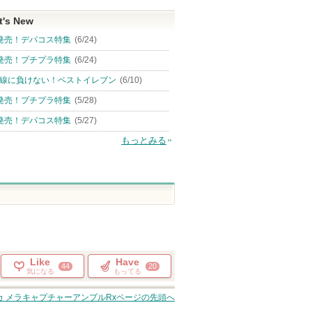
t's New
発売！デパコス特集
(6/24)
発売！プチプラ特集
(6/24)
線に負けない！ベストイレブン
(6/10)
発売！プチプラ特集
(5/28)
発売！デパコス特集
(5/27)
もっとみる
Like
Have
44
20
気になる
もってる
 メラキャプチャーアンプルRx
ページの先頭へ