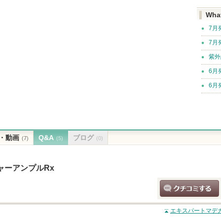
Wha
7月
7月
紫外
6月
6月
・動画
Q&A
ブログ
(7)
(5)
(0)
ャーアンプルRx
クチコミする
エキスパートマデカ