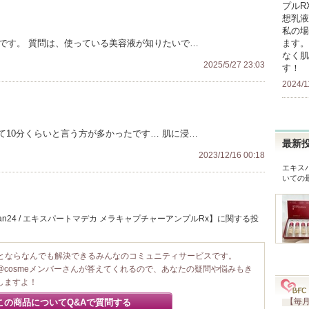
プルR
想乳液
私の場
けです。 質問は、使っている美容液が知りたいで…
ます。
なく肌
2025/5/27 23:03
す！
2024/1
10分くらいと言う方が多かったです… 肌に浸…
最新
2023/12/16 00:18
エキス
いての
ian24 / エキスパートマデカ メラキャプチャーアンプルRx】に関する投
ことならなんでも解決できるみんなのコミュニティサービスです。
@cosmeメンバーさんが答えてくれるので、あなたの疑問や悩みもき
しますよ！
【毎月
この商品についてQ&Aで質問する