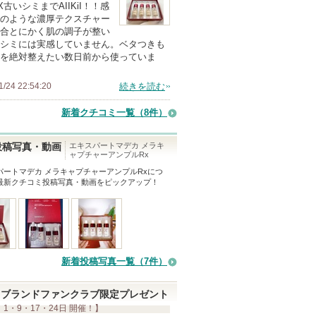
上
X古いシミまでAIIKiI！！感
の
のような濃厚テクスチャー
合とにかく肌の調子が整い
メ
シミには実感していません。ベタつきも
ン
を絶対整えたい数日前から使っていま
バ
ー
1/24 22:54:20
続きを読む
に
新着クチコミ一覧
（8件）
お
気
エキスパートマデカ メラキ
投稿写真・動画
に
ャプチャーアンプルRx
入
パートマデカ メラキャプチャーアンプルRx
につ
最新クチコミ投稿写真・動画をピックアップ！
り
登
録
さ
れ
新着投稿写真一覧（7件）
て
い
ブランドファンクラブ限定プレゼント
ま
 1・9・17・24日 開催！】