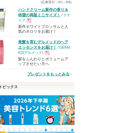
(応募受付：8/1～8/8)
す
ハンドクリーム新作の香り＆
待望の再販ミニサイズ！
/ クナ
イプ
新作ホワイトブロッサムと人
現
気のネロリをお届け！
美髪を育むデルメッドのヘア
品
エッセンスをお届け！
/ DERM
ED(デルメッド)
髪をふんわりとボリュームア
現
ップさせたい方へ
プレゼントをもっとみる
品
トピックス