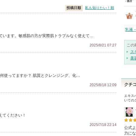
投稿日順
私も知りたい！順
乳液
ています。敏感肌の方が実際肌トラブルなく使えて…
この
2025/8/21 07:27
ス
美
ア何使ってますか？ 肌質とクレンジング、化…
クチ
2025/8/18 12:09
エキス
いての
教えてください！
2025/7/18 22:14
公式よ
力にな