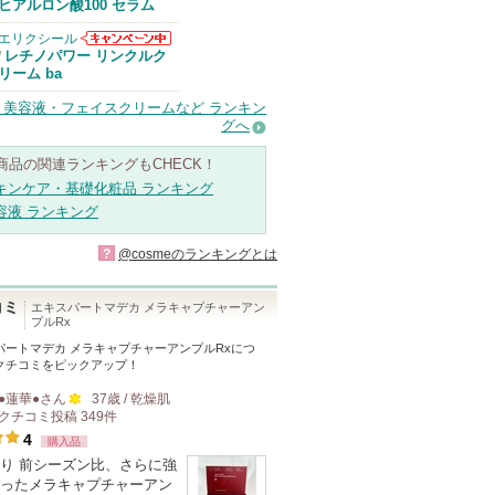
Anuaからのお
ヒアルロン酸100 セラム
知らせがありま
す
エリクシール
エリクシールか
レチノパワー リンクルク
/
らのお知らせが
リーム ba
あります
・美容液・フェイスクリームなど ランキン
グへ
商品の関連ランキングもCHECK！
キンケア・基礎化粧品 ランキング
容液 ランキング
?
@cosmeのランキングとは
コミ
エキスパートマデカ メラキャプチャーアン
プルRx
パートマデカ メラキャプチャーアンプルRx
につ
クチコミをピックアップ！
●蓮華●
さん
37歳 / 乾燥肌
クチコミ投稿
349
件
100
4
購入品
人
り 前シーズン比、さらに強
以
ったメラキャプチャーアン