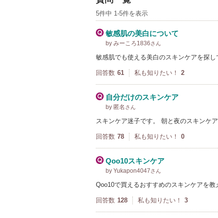
5件中 1-5件を表示
敏感肌の美白について
by みーころ1836
さん
敏感肌でも使える美白のスキンケアを探し
回答数
61
私も知りたい！
2
自分だけのスキンケア
by 匿名
さん
スキンケア迷子です。 朝と夜のスキンケ
回答数
78
私も知りたい！
0
Qoo10スキンケア
by Yukapon4047
さん
Qoo10で買えるおすすめのスキンケアを
回答数
128
私も知りたい！
3