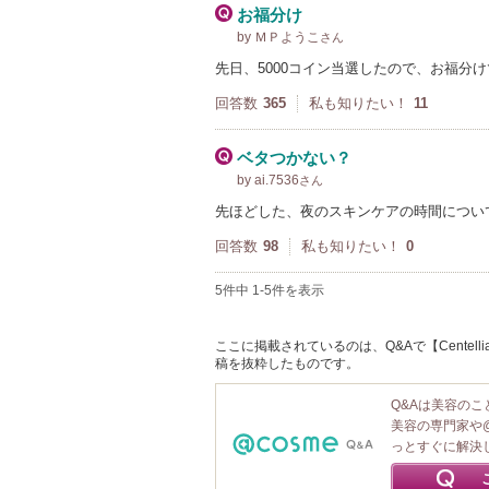
お福分け
by ＭＰようこ
さん
先日、5000コイン当選したので、お福分
回答数
365
私も知りたい！
11
ベタつかない？
by ai.7536
さん
先ほどした、夜のスキンケアの時間について
回答数
98
私も知りたい！
0
5件中 1-5件を表示
ここに掲載されているのは、Q&Aで【Centell
稿を抜粋したものです。
Q&Aは美容の
美容の専門家や
っとすぐに解決