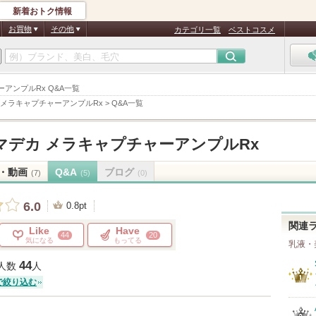
新着おトク情報
お買物
その他
カテゴリ一覧
ベストコスメ
ャーアンプルRx Q&A一覧
 メラキャプチャーアンプルRx
>
Q&A一覧
マデカ メラキャプチャーアンプルRx
・動画
Q&A
ブログ
(7)
(5)
(0)
6.0
0.8pt
関連
Like
Have
44
20
気になる
もってる
乳液・
44
人数
人
で絞り込む