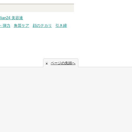
llian24 美容液
・弾力
角質ケア
顔のテカリ
引き締
ページの先頭へ