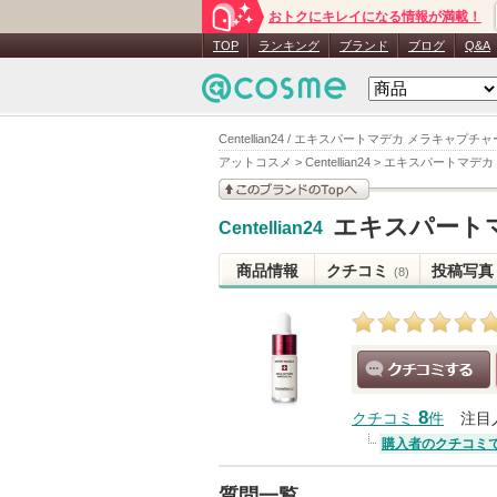
おトクにキレイになる情報が満載！
TOP
ランキング
ブランド
ブログ
Q&A
Centellian24 / エキスパートマデカ メラキャプチ
アットコスメ
>
Centellian24
>
エキスパートマデカ
このブランドの情報を
エキスパート
Centellian24
見る
商品情報
クチコミ
投稿写真
(8)
クチコミする
8
クチコミ
件
注目
購入者のクチコミ
質問一覧