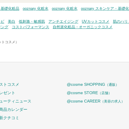
ア・基礎化粧品
ooznary 化粧水
ooznary 化粧水
ooznary スキンケア・基礎
キビ
美白
低刺激・敏感肌
アンチエイジング
UVカットコスメ
肌のハリ
ジング
コストパフォーマンス
自然派化粧品・オーガニックコスメ
アットコスメ）
ストコスメ
@cosme SHOPPING
（通販）
レゼント
@cosme STORE
（店舗）
ューティニュース
@cosme CAREER
（美容の求人）
商品カレンダー
新クチコミ