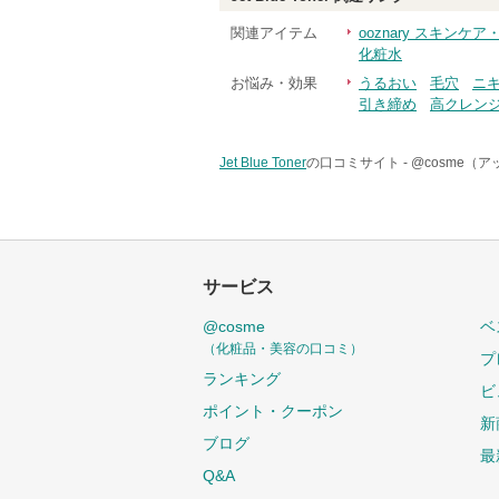
関連アイテム
ooznary スキンケ
化粧水
お悩み・効果
うるおい
毛穴
ニ
引き締め
高クレン
Jet Blue Toner
の口コミサイト -
@cosme（
サービス
@cosme
ベ
（化粧品・美容の口コミ）
プ
ランキング
ビ
ポイント・クーポン
新
ブログ
最
Q&A