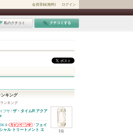
会員登録(無料)
ログイン
私のクチコミ
クチコミする
ランキング
 ランキング
ザ・タイムR アクア
イプサ
/
e
フェイ
SK-II
/
SK-IIからのお
シャル トリートメント エ
1位