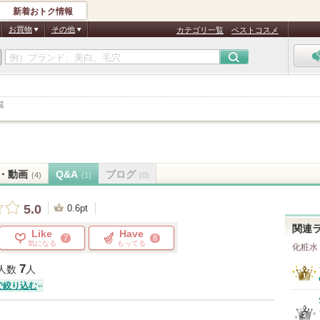
新着おトク情報
お買物
その他
カテゴリ一覧
ベストコスメ
覧
・動画
Q&A
ブログ
(4)
(1)
(0)
5.0
0.6pt
関連
Like
Have
7
8
気になる
もってる
化粧水
7
人数
人
で絞り込む