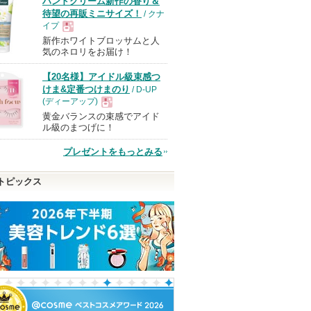
ハンドクリーム新作の香り＆
待望の再販ミニサイズ！
/ クナ
イプ
新作ホワイトブロッサムと人
現
気のネロリをお届け！
【20名様】アイドル級束感つ
品
けま&定番つけまのり
/ D-UP
(ディーアップ)
黄金バランスの束感でアイド
現
ル級のまつげに！
プレゼントをもっとみる
品
トピックス