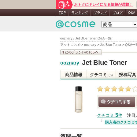
おトクにキレイになる情報が満載！
TOP
ランキング
ブランド
ブログ
Q&A
ooznary / Jet Blue Toner Q&A一覧
アットコスメ
>
ooznary
>
Jet Blue Toner
>
Q&A一
このブランドの情報を
Jet Blue Toner
ooznary
見る
商品情報
クチコミ
投稿写真
(5)
クチコミする
5
クチコミ
件
注目
購入者のクチコミ
質問一覧