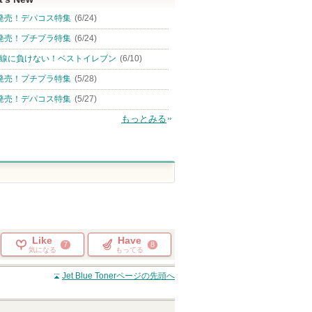
発売！デパコス特集
(6/24)
発売！プチプラ特集
(6/24)
線に負けない！ベストイレブン
(6/10)
発売！プチプラ特集
(5/28)
発売！デパコス特集
(5/27)
もっとみる
Like
Have
7
8
気になる
もってる
Jet Blue Toner
ページの先頭へ