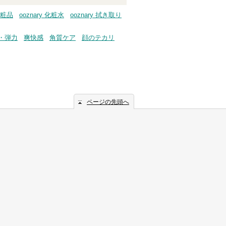
化粧品
ooznary 化粧水
ooznary 拭き取り
・弾力
爽快感
角質ケア
顔のテカリ
ページの先頭へ