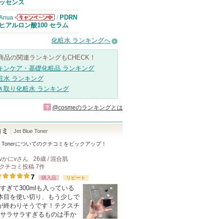
知らせがありま
ッセンス
す
PDRN
Anua
/
Anuaからのお
ヒアルロン酸100 セラム
知らせがありま
す
化粧水 ランキングへ
商品の関連ランキングもCHECK！
キンケア・基礎化粧品 ランキング
粧水 ランキング
き取り化粧水 ランキング
?
@cosmeのランキングとは
コミ
Jet Blue Toner
e Toner
についてのクチコミをピックアップ！
vかにv
さん
26歳 / 混合肌
クチコミ投稿
7
件
7
購入品
リピート
すぎて300mlも入っている
本目を使い切り、もう少しで
が終わりそうです！テクスチ
サラサラすぎるものは手か