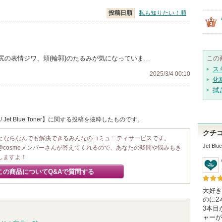
投稿日順
私も知りたい！順
尻の表情ジワ、頬(輪郭)のたるみが気になっていま…
この
ス
2025/3/4 00:10
化
拭
 Jet Blue Toner】に関する投稿を抜粋したものです。
クチ
ことならなんでも解決できるみんなのコミュニティサービスです。
Jet Blu
@cosmeメンバーさんが答えてくれるので、あなたの疑問や悩みもき
しますよ！
この商品についてQ&Aで質問する
大好き
のに2
3本目
ャーが