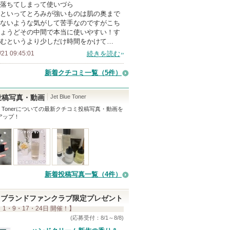
落ちてしまって使いづら
といってとろみが強いものは肌の奥まで
ないような気がして苦手なのですがこち
ょうどその中間で本当に使いやすい！す
むというより少しだけ時間をかけて…
/21 09:45:01
続きを読む
新着クチコミ一覧
（5件）
Jet Blue Toner
投稿写真・動画
e Toner
についての最新クチコミ投稿写真・動画を
アップ！
新着投稿写真一覧（4件）
ブランドファンクラブ限定プレゼント
 1・9・17・24日 開催！】
(応募受付：8/1～8/8)