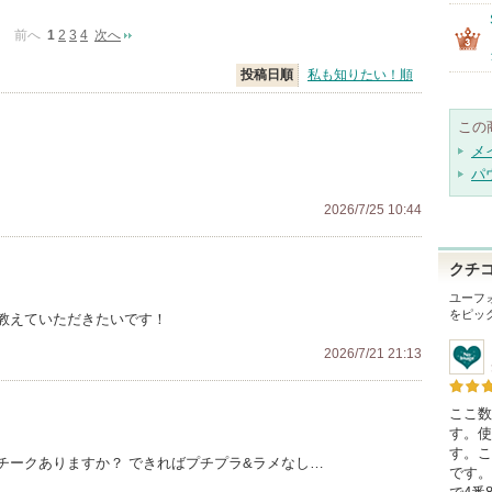
前へ
1
2
3
4
次へ
投稿日順
私も知りたい！順
この
メ
パ
2026/7/25 10:44
クチ
ユーフ
をピッ
教えていただきたいです！
2026/7/21 21:13
ここ数
す。使
す。こ
チークありますか？ できればプチプラ&ラメなし…
です。