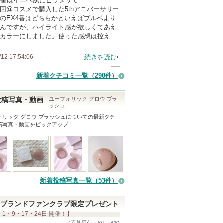
8番はイエベ肌にピッタリで
回@コスメで購入した5thアニバーサリー
のEX4番はどちらかといえばブルベより
んですが、ハイライト感が欲しくてあえ
カラーにしました。使った感想は控え
/12 17:54:06
続きを読む
新着クチコミ一覧
（290件）
ユーフォリック グロウ ブラ
投稿写真・動画
ッシュ
ォリック グロウ ブラッシュ
についての最新クチ
稿写真・動画をピックアップ！
新着投稿写真一覧（53件）
ブランドファンクラブ限定プレゼント
 1・9・17・24日 開催！】
(応募受付：8/1～8/8)