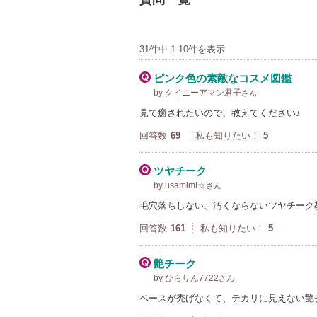
31件中 1-10件を表示
ピンク色の素敵なコスメ図鑑
by クイニーアマン君子
さん
見て癒されたいので、教えてください♪
回答数
69
私も知りたい！
5
ツヤチーク
by usamimi☆
さん
毛穴落ちしない、汚くならないツヤチーク
回答数
161
私も知りたい！
5
艶チーク
by ひらりん7722
さん
ベースが禿げなくて、テカリに見えない艶