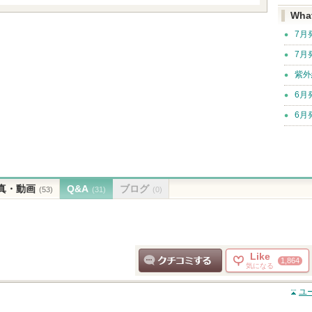
Wha
7月
7月
紫外
6月
6月
真・動画
Q&A
ブログ
(53)
(31)
(0)
Like
1,864
気になる
クチコミする
ユ