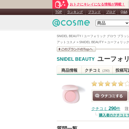
おトクにキレイになる情報が満載！
TOP
ランキング
ブランド
ブログ
Q&A
SNIDEL BEAUTY / ユーフォリック グロウ ブラッ
アットコスメ
>
SNIDEL BEAUTY
>
ユーフォリック
このブランドの情報を
ユーフォリ
SNIDEL BEAUTY
見る
商品情報
クチコミ
投稿写
(290)
クチコミする
290
クチコミ
件
注
購入者のクチコミ
質問一覧