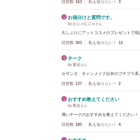
回答数
163
私も知りたい！
3
お福分けと質問です。
by むにゃむにゃ
さん
久しぶりにアットコスメのプレゼントで現
回答数
303
私も知りたい！
12
チーク
by 匿名
さん
セザンヌ、キャンメイク以外のプチプラ系
回答数
137
私も知りたい！
2
おすすめ教えてください
by 匿名
さん
薄いチークのおすすめを教えてください！
回答数
185
私も知りたい！
4