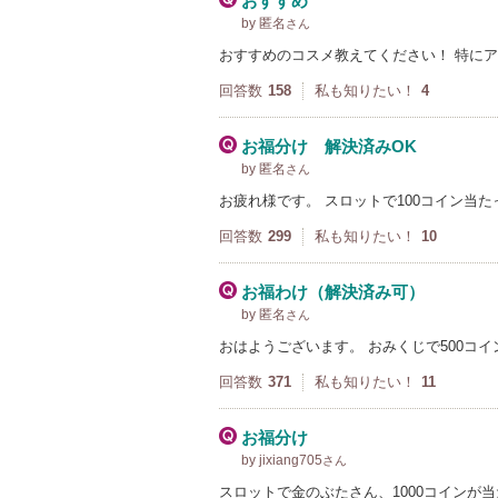
おすすめ
by 匿名
さん
おすすめのコスメ教えてください！ 特に
回答数
158
私も知りたい！
4
お福分け 解決済みOK
by 匿名
さん
お疲れ様です。 スロットで100コイン当
回答数
299
私も知りたい！
10
お福わけ（解決済み可）
by 匿名
さん
おはようございます。 おみくじで500コ
回答数
371
私も知りたい！
11
お福分け
by jixiang705
さん
スロットで金のぶたさん、1000コインが