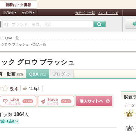
新着おトク情報
お買物
その他
カテゴリ一覧
ベストコスメ
シュ Q&A一覧
 グロウ ブラッシュ
>
Q&A一覧
ック グロウ ブラッシュ
真・動画
Q&A
ブログ
(53)
(31)
(0)
5.4
41.6pt
関連
Like
Have
1,864
2,422
気になる
もってる
チーク
ショッピングサイトへ
1864
目人数
人
で絞り込む