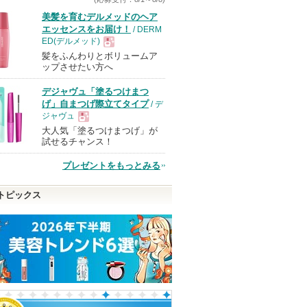
美髪を育むデルメッドのヘア
エッセンスをお届け！
/ DERM
ED(デルメッド)
髪をふんわりとボリュームア
現
ップさせたい方へ
デジャヴュ「塗るつけまつ
品
げ」自まつげ際立てタイプ
/ デ
ジャヴュ
大人気「塗るつけまつげ」が
現
試せるチャンス！
プレゼントをもっとみる
品
トピックス