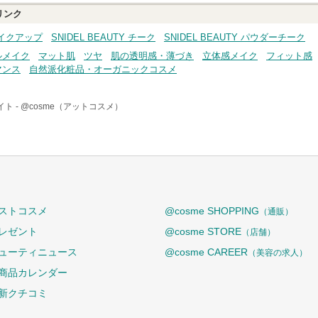
リンク
 メイクアップ
SNIDEL BEAUTY チーク
SNIDEL BEAUTY パウダーチーク
ルメイク
マット肌
ツヤ
肌の透明感・薄づき
立体感メイク
フィット感
マンス
自然派化粧品・オーガニックコスメ
ト -
@cosme（アットコスメ）
ストコスメ
@cosme SHOPPING
（通販）
レゼント
@cosme STORE
（店舗）
ューティニュース
@cosme CAREER
（美容の求人）
商品カレンダー
新クチコミ