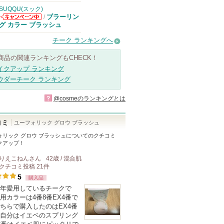
SUQQU(スック)
ブラーリン
/
SUQQU(スッ
グ カラー ブラッシュ
ク)からのお知
らせがあります
チーク ランキングへ
商品の関連ランキングもCHECK！
イクアップ ランキング
ウダーチーク ランキング
?
@cosmeのランキングとは
コミ
ユーフォリック グロウ ブラッシュ
ォリック グロウ ブラッシュ
についてのクチコミ
クアップ！
りえこねん
さん
42歳 / 混合肌
クチコミ投稿
21
件
5
購入品
年愛用しているチークで
用カラーは4番8番EX4番で
ちらで購入したのはEX4番
自分はイエベのスプリング