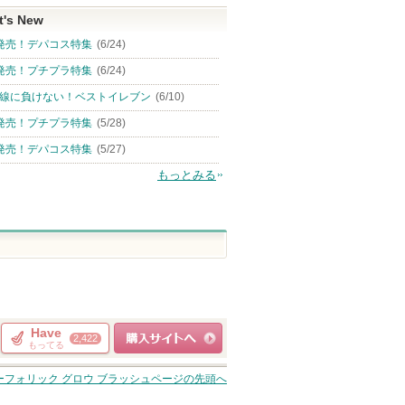
t's New
発売！デパコス特集
(6/24)
発売！プチプラ特集
(6/24)
線に負けない！ベストイレブン
(6/10)
発売！プチプラ特集
(5/28)
発売！デパコス特集
(5/27)
もっとみる
Have
2,422
もってる
ショッピングサイト
ーフォリック グロウ ブラッシュ
ページの先頭へ
へ