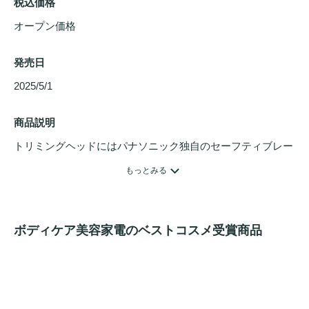
税込価格
オープン価格
発売日
2025/5/1 
商品説明
トリミングヘッドにはパナソニック独自のセーフティブレー
ド（二重刃構造）を採用。カットブレードとガードブレード
もっとみる
で肌へのやさしさと剃り性能を追求したVIO専用シェーバ
ー。付属の2種類のヘッドと2種類のアタッチメントを組み合
わせ、ツルツルも長さを整えるのもこれ1台で実現。防水仕
ボディケア美容家電のベストコスメ受賞商品
様でお風呂でケアが可能。IPX7基準※2の防水性。まるごと
洗えるのでいつでも清潔。ウォータースルー洗浄で､ヘッド
の内部までお掃除可能。
ベージュ調