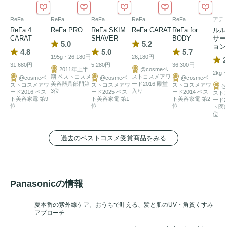
ReFa
ReFa
ReFa
ReFa
ReFa
アテ
ReFa 4
ReFa PRO
ReFa SKIM
ReFa CARAT
ReFa for
ルル
CARAT
SHAVER
BODY
サー
5.0
5.2
ョン
4.8
5.0
5.7
195g・26,180円
26,180円
2
31,680円
5,280円
36,300円
2011年上半
@cosmeベ
2kg・
期 ベストコスメ
ストコスメアワ
@cosmeベ
@cosmeベ
@cosmeベ
美容器具部門第
ード2016 殿堂
ストコスメアワ
ストコスメアワ
ストコスメアワ
@
3位
入り
ード2016 ベス
ード2025 ベス
ード2014 ベス
スト
ト美容家電 第9
ト美容家電 第1
ト美容家電 第2
ード2
位
位
位
ト医
位
過去のベストコスメ受賞商品をみる
Panasonicの情報
夏本番の紫外線ケア。おうちで叶える、髪と肌のUV・角質くすみ
アプローチ