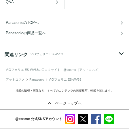
Q&A
PanasonicのTOPへ
Panasonicの商品一覧へ
関連リンク
VIOフェリエ ES-WV63
VIOフェリエ ES-WV63
の口コミサイト - @cosme（アットコスメ）
アットコスメ
Panasonic
VIOフェリエ ES-WV63
掲載の情報・画像など、すべてのコンテンツの無断複写、転載を禁じます。
ページトップへ
@cosme
公式SNSアカウント
instag
x
faceb
line