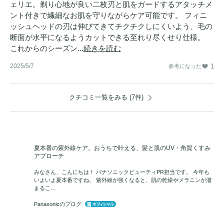
ェリエ。剃り心地が良い二枚刃と肌をガードするアタッチメ
ント付きで繊細なお肌を守りながらケア可能です。 フィニ
ッシュヘッドの刃は伸びてきてチクチクしにくいよう、毛の
断面が水平になるようカットできる至れり尽くせり仕様。
これからのシーズン...
続きを読む
2025/5/7
1
参考になった
クチコミ一覧をみる (7件)
夏本番の紫外線ケア。おうちで叶える、髪と肌のUV・角質くすみ
アプローチ
みなさん、こんにちは！ パナソニックビューティPR担当です。 今年も
いよいよ夏本番ですね。 紫外線が強くなると、肌の乾燥やメラニンが溜
まるこ…
Panasonicのブログ