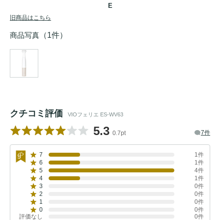
E
旧商品はこちら
商品写真
（1件）
クチコミ評価
VIOフェリエ ES-WV63
5.3
7件
0.7pt
7
1件
6
1件
5
4件
4
1件
3
0件
2
0件
1
0件
0
0件
評価なし
0件