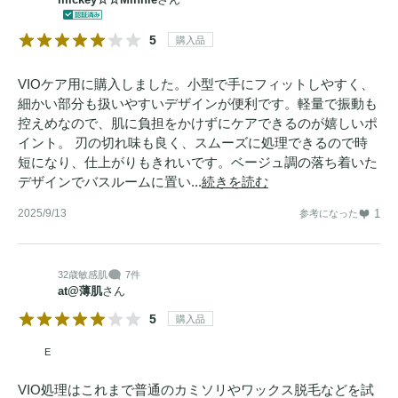
5
購入品
VIOケア用に購入しました。小型で手にフィットしやすく、
細かい部分も扱いやすいデザインが便利です。軽量で振動も
控えめなので、肌に負担をかけずにケアできるのが嬉しいポ
イント。 刃の切れ味も良く、スムーズに処理できるので時
短になり、仕上がりもきれいです。ベージュ調の落ち着いた
デザインでバスルームに置い...
続きを読む
2025/9/13
1
参考になった
32歳
敏感肌
7件
at@薄肌
さん
5
購入品
E
VIO処理はこれまで普通のカミソリやワックス脱毛などを試