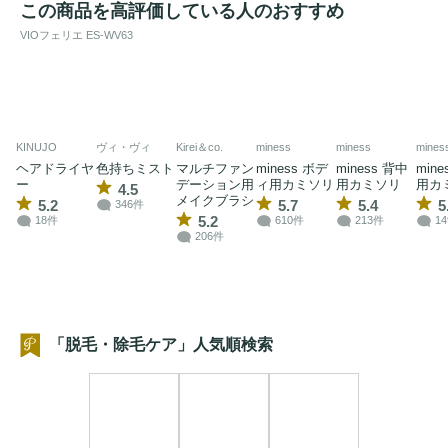
この商品を高評価している人のおすすめ
VIOフェリエ ES-WV63
KINUJO
ヴィ・ヴィ
Kirei＆co.
miness
miness
mines
ヘアドライヤ
色持ちミスト
マルチファン
miness ボデ
miness 背中
mine
ー
デーション用
ィ用カミソリ
用カミソリ
用カ
4.5
メイクブラシ
5.2
5.7
5.4
5
346件
5.2
18件
610件
213件
1
206件
「脱毛・除毛ケア」人気順検索