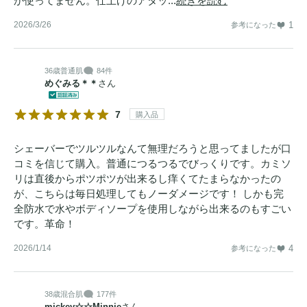
か使ってません。仕上げのアタッ...
続きを読む
2026/3/26
1
参考になった
36歳
普通肌
84件
めぐみる＊＊
さん
7
購入品
シェーバーでツルツルなんて無理だろうと思ってましたが口
コミを信じて購入。普通につるつるでびっくりです。カミソ
リは直後からポツポツが出来るし痒くてたまらなかったの
が、こちらは毎日処理してもノーダメージです！ しかも完
全防水で水やボディソープを使用しながら出来るのもすごい
です。革命！
2026/1/14
4
参考になった
38歳
混合肌
177件
mickey☆☆Minnie
さん