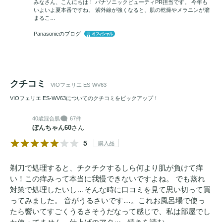
みなさん、こんにちは！ パナソニックビューティPR担当です。 今年も
いよいよ夏本番ですね。 紫外線が強くなると、肌の乾燥やメラニンが溜
まるこ…
Panasonicのブログ
クチコミ
VIOフェリエ ES-WV63
VIOフェリエ ES-WV63についてのクチコミをピックアップ！
40歳
混合肌
67件
ぼんちゃん60
さん
5
購入品
剃刀で処理すると、チクチクするしら何より肌が負けて痒
い！この痒みって本当に我慢できないですよね。 でも蒸れ
対策で処理したいし…そんな時に口コミを見て思い切って買
ってみました。 音がうるさいです…。これお風呂場で使っ
たら響いてすごくうるさそうだなって感じで、私は部屋でし