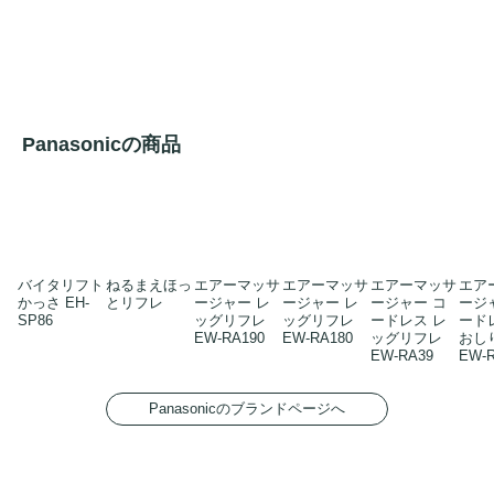
Panasonicの商品
バイタリフト
ねるまえほっ
エアーマッサ
エアーマッサ
エアーマッサ
エア
かっさ EH-
とリフレ
ージャー レ
ージャー レ
ージャー コ
ージ
SP86
ッグリフレ
ッグリフレ
ードレス レ
ード
EW-RA190
EW-RA180
ッグリフレ
おし
EW-RA39
EW-
Panasonicのブランドページへ