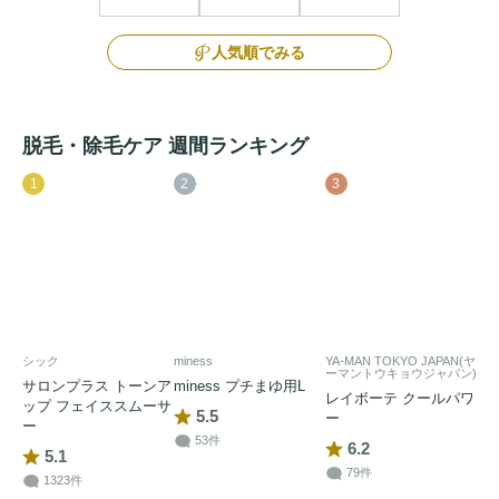
人気順でみる
脱毛・除毛ケア 週間ランキング
1
2
3
シック
miness
YA-MAN TOKYO JAPAN(ヤ
ーマントウキョウジャパン)
サロンプラス トーンア
miness プチまゆ用L
レイボーテ クールパワ
ップ フェイススムーサ
5.5
ー
ー
53件
6.2
5.1
79件
1323件