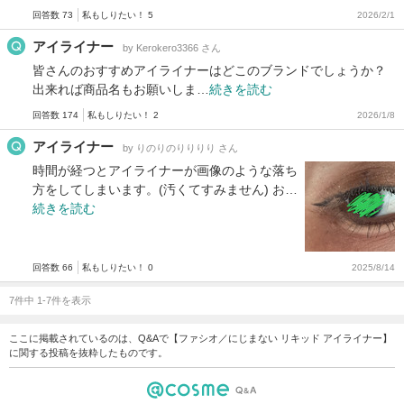
回答数 73
私もしりたい！ 5
2026/2/1
アイライナー
by Kerokero3366 さん
皆さんのおすすめアイライナーはどこのブランドでしょうか？
出来れば商品名もお願いしま…
続きを読む
回答数 174
私もしりたい！ 2
2026/1/8
アイライナー
by りのりのりりりり さん
時間が経つとアイライナーが画像のような落ち
方をしてしまいます。(汚くてすみません) お…
続きを読む
回答数 66
私もしりたい！ 0
2025/8/14
7件中 1-7件を表示
ここに掲載されているのは、Q&Aで【ファシオ／にじまない リキッド アイライナー】
に関する投稿を抜粋したものです。