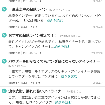
回答数 110
私もしりたい！ 4
2026/8/1
一生迷走中の粘膜ライン
by さき・0・ さん
粘膜ラインで一生迷走しています… おすすめのペンシル、パウ
ダーetc… 形状は問いま…
続きを読む
回答数 75
私もしりたい！ 1
2026/4/3
おすすめ粘膜ライン教えて！！
by miraemon さん
最近メイクし始めた乾燥肌です。 粘膜ライナーを色々調べてい
て、キャンメイクのクリーミ…
続きを読む
回答数 100
私もしりたい！ 1
2026/3/30
パウダーを叩かなくてもパンダ目にならないアイライナー
by ひん02 さん
一重です。現在、ルミアグラスのリキッドアイライナーを使用
してパウダーを叩けばパンダ目に…
続きを読む
回答数 57
私もしりたい！ 0
2026/2/7
涙や皮脂、擦れに強いアイライナー
by 匿名 さん
当方、一重に近い奥二重でアイラインは目尻にしか引いてませ
ん。 現在、ヒロインメイクの…
続きを読む