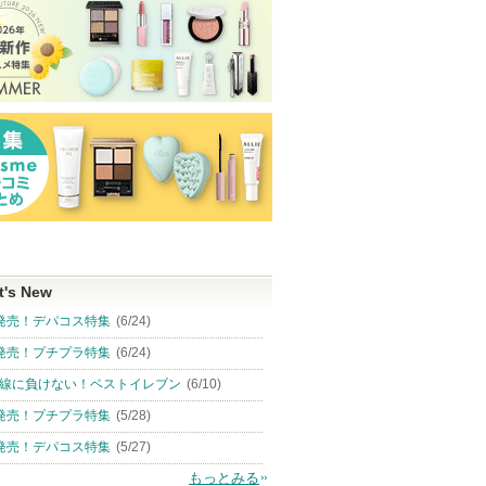
t's New
発売！デパコス特集
(6/24)
発売！プチプラ特集
(6/24)
線に負けない！ベストイレブン
(6/10)
発売！プチプラ特集
(5/28)
発売！デパコス特集
(5/27)
もっとみる