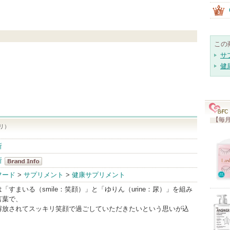
この
サ
健
【毎月
リ）
所
所
まるわ快尿研
フード
>
サプリメント
>
健康サプリメント
究所
「すまいる（smile：笑顔）」と「ゆりん（urine：尿）」を組み
BrandInfo
言葉で、
解放されてスッキリ笑顔で過ごしていただきたいという思いが込
。