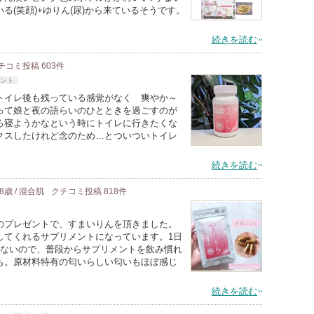
(笑顔)+ゆりん(尿)から来ているそうです。
続きを読む
チコミ投稿
603
件
ント
トイレ後も残っている感覚がなく 爽やか～
って娘と夜の語らいのひとときを過ごすのが
ろ寝ようかなという時にトイレに行きたくな
クスしたけれど念のため…とついついトイレ
続きを読む
8歳 / 混合肌
クチコミ投稿
818
件
のプレゼントで、すまいりんを頂きました。
してくれるサプリメントになっています。1日
ぎないので、普段からサプリメントを飲み慣れ
も。原材料特有の匂いらしい匂いもほぼ感じ
続きを読む