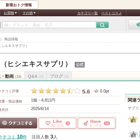
新着おトク情報
お買物
その他
カテゴリ一覧
ベストコスメ
） 商品情報
ヒシエキスサプリ）
ん（ヒシエキスサプリ）
公式
真・動画
Q&A
ブログ
(18)
(0)
(0)
5.6
0.0pt
クチコミ評価
1個・4,811円
関連
容量・税込価格
サプリ
2025/6/14
発売日
Like
Have
3
10
気になる
もってる
クチコミする
10
3
クチコミ
件
注目人数
人