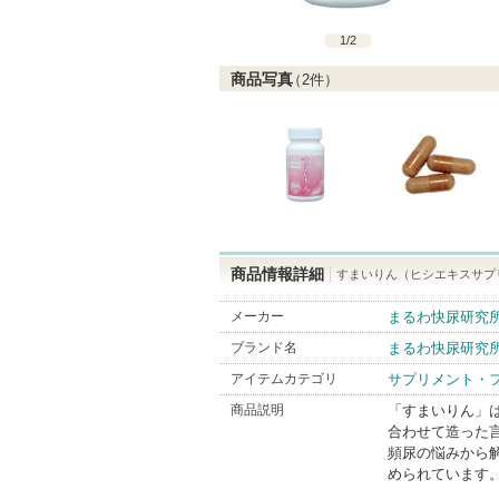
1
/
2
商品写真
（
2
件）
商品情報詳細
すまいりん（ヒシエキスサプ
メーカー
まるわ快尿研究
ブランド名
まるわ快尿研究
アイテムカテゴリ
サプリメント・
商品説明
「すまいりん」は
合わせて造った
頻尿の悩みから
められています