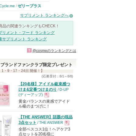
ゼリープラス
Cycle.me
/
サプリメント ランキングへ
商品の関連ランキングもCHECK！
プリメント・フード ランキング
康サプリメント ランキング
?
@cosmeのランキングとは
ブランドファンクラブ限定プレゼント
 1・9・17・24日 開催！】
(応募受付：8/1～8/8)
【20名様】アイドル級束感つ
けま&定番つけまのり
/ D-UP
(ディーアップ)
黄金バランスの束感でアイド
現
ル級のまつげに！
【THE ANSWER】話題の現品
品
3点セット
/ THE ANSWER
全部ベスコス1位！ヘアケア3
現
点セットを20名様に