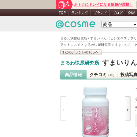
おトクにキレイになる情報が満載！
TOP
ランキング
ブランド
ブログ
Q&A
まるわ快尿研究所 / すまいりん（ヒシエキスサプリ
アットコスメ
>
まるわ快尿研究所
>
すまいりん（
このブランドの情報を
すまいり
まるわ快尿研究所
見る
商品情報
クチコミ
投稿写
(10)
prev
next