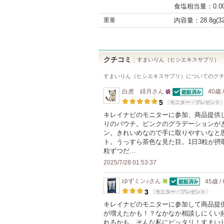
食塩相当量：0.00
重量
内容量：28.8g(32
クチコミ
すまいりん（ヒシエキスサプリ）
すまいりん（ヒシエキスサプリ）
についてのク
白虎 緋月
さん
40歳 
認証済
25
5
モニター・プレゼント
人
キレイナビのモニターに参加、商品提供
りのパウチ。ピンクのグラデーションが
以
ン。きれいめなので手に取りやすいなと
上
ト。うっすら茶色な見た目。1日3粒が摂
の
粒ずつだ…
メ
2025/7/28 01:53:37
ン
ゆずミン♪
さん
45歳 
バ
認証済
5
3
モニター・プレゼント
ー
人
キレイナビのモニターに参加して商品提
に
が増えたかも！？なかなか相談しにくい
以
お
れるかも。そんな私にピッタリ！すまい