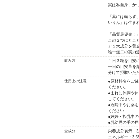
実は私自身、かつ
「薬には頼らず
いりん」は生ま
「品質最優先！
この２つにとこ
ア５大成分を黄
唯一無二の実力
飲み方
１日３粒を目安
一日の目安量を
分けて摂取いた
使用上の注意
●原材料名をご
ください。
●まれに体調や
してください。
●通院中やお薬
ください。
●妊娠・授乳中
●乳幼児の手の
全成分
栄養成分表示 3粒
エネルギー：3.68