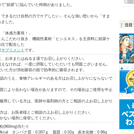
て"頻尿"に悩んでいた時期がありました。
、できるだけ自然の力でケアしたい」そんな強い想いから「すま
れました。
注目
」「体感力重視！」
とんこだわり抜き、機能性素材「ヒシエキス」を主原料に頻尿ケ
金比で配合した
派
サプリメント
です。
に、お水またはぬるま湯でお召し上がりください。
超えなければ、一度に摂取していただいても問題ございません。
だいた方が消化吸収の面で効率的に吸収されます。
確認のうえ、食物アレルギーのある方はお召し上がりにならないで
体質により合わない場合がありますので、その場合はご使用を中止
を服用している方は、医師や薬剤師の方とご相談の上お召し上がり
の方は、お医者様とご相談の上お召し上がりください。
届かない場所に保管してください。
(960mg)当たり
kcal タンパク質：0.007ｇ 脂質：0.02g 炭水化物：0.86g