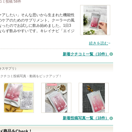
コミ投稿
58
件
ケアしたい」そんな思いから生まれた機能性
のケアのためのサプリメント。クーラーの風
ったのでお試しに飲み始めました。1日3
ならず飲みやすいです。キレイナビ「エイジ
続きを読む
新着クチコミ一覧
（10件）
キスサプリ）
新クチコミ投稿写真・動画をピックアップ！
新着投稿写真一覧（18件）
商品をCheck！