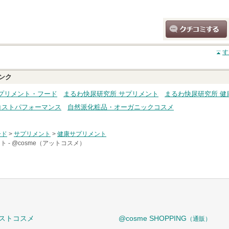
クチコミする
す
ンク
プリメント・フード
まるわ快尿研究所 サプリメント
まるわ快尿研究所 健
コストパフォーマンス
自然派化粧品・オーガニックコスメ
ード
>
サプリメント
>
健康サプリメント
ト -
@cosme（アットコスメ）
ストコスメ
@cosme SHOPPING
（通販）