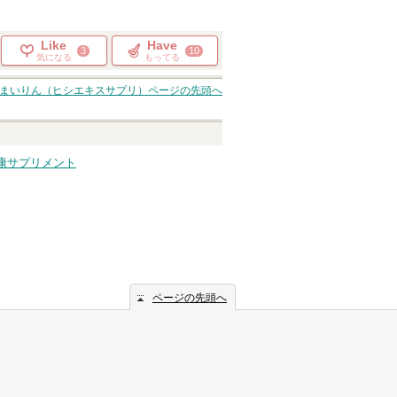
Like
Have
3
10
気になる
もってる
まいりん（ヒシエキスサプリ）
ページの先頭へ
康サプリメント
ページの先頭へ