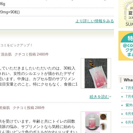
6g
0mg×90粒)
より詳しい情報をみる
チコミをピックアップ！
/ 混合肌
クチコミ投稿
2480
件
していただきましたいただいたのは、30粒入
きれい、女性のシルエットが描かれたデザイ
思います。中身は、カプセル型のサプリメン
Wha
取目安量とのこと。特にクセもなく、食後に1
7月
続きを読む
7月
紫外
/ 乾燥肌
クチコミ投稿
288
件
6月
供を受けています。年齢と共にトイレの回数
6月
頻尿の悩み、サプリメントなら気軽に始めら
りん淡いピンク色のボトルがかわいい♪すまい