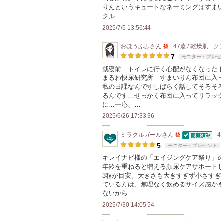
上
りんというキュートなネーミングはすまいる
気
の
クル…
に
メ
2025/7/5 13:56:44
入
ン
り
おほうふふ
さん
47歳 / 乾燥肌
ク
バ
50
登
7
モニター・プレゼ
ー
人
録
就寝前 トイレに行く心配がなくなった
に
まるわ快尿研究所 すまいりん布団に入
以
さ
お
私の日課なんですしばらく話してそろそ
上
れ
るんです…せっかく布団に入ってリラッ
気
の
て
に…一応、…
に
メ
い
2025/6/26 17:33:36
入
ン
ま
り
ミラクルガール
さん
4
バ
す
認証済
50
登
5
モニター・プレゼント
ー
人
録
キレイナビ様の「エイジングケア祭り」
に
年齢を重ねると増える頻尿ケアサポート
以
さ
お
3粒が目安。大きさも大きすぎず小さす
上
れ
ている方は、無理なく飲めるサイズ感か
気
の
て
ないから…
に
メ
い
2025/7/30 14:05:54
入
ン
ま
り