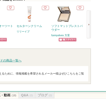
オーツート
セルターンクリーム
ソフトマットプレストパ
ワンダーシール
ウダー
リリーイブ
サブリミック
funnyelves 方里
次
ピン
ショッピン
へ
トへ
グサイトへ
ドの商品一覧へ
えるために、情報掲載を希望されるメーカー様はぜひこちらをご覧
真・動画
Q&A
ブログ
(18)
(0)
(0)