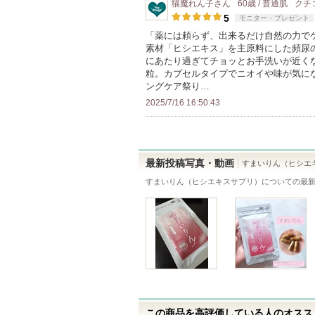
猫魔れん子
さん
60歳 / 普通肌
クチ
バ
す
登
5
モニター・プレゼント
ー
録
「薬には頼らず、出来るだけ自然の力で
に
素材「ヒシエキス」を主原料にした頻尿
さ
お
にあたり過ぎてチョッとお手洗いが近くな
れ
粒。カプセルタイプでニオイや味が気に
気
て
ングケア祭り…
に
い
2025/7/16 16:50:43
入
ま
り
す
登
録
最新投稿写真・動画
すまいりん（ヒシエ
さ
すまいりん（ヒシエキスサプリ）
についての最
れ
て
い
ま
す
この商品を高評価している人のオススメ