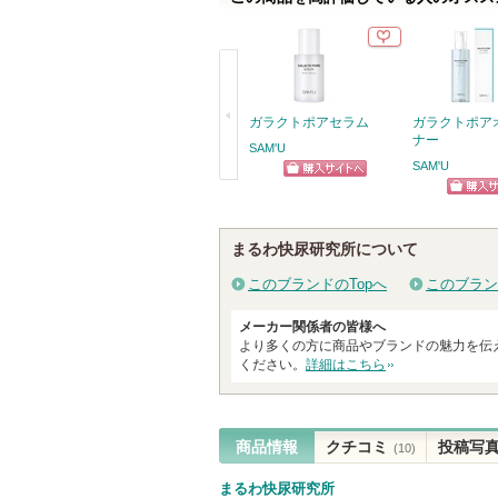
ガラクトポアセラム
ガラクトポア
ナー
SAM'U
SAM'U
ショッピン
戻
ショッ
グサイトへ
る
グサイ
まるわ快尿研究所について
このブランドのTopへ
このブラン
メーカー関係者の皆様へ
より多くの方に商品やブランドの魅力を伝
ください。
詳細はこちら
商品情報
クチコミ
投稿写
(10)
まるわ快尿研究所