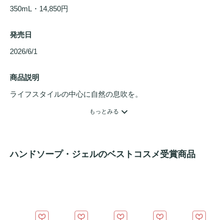
350mL・14,850円
発売日
2026/6/1 
商品説明
ライフスタイルの中心に自然の息吹を。

シスレー初のホーム コレクション“メゾンシスレー”誕生。

もっとみる
洗いながら整える、自然由来のスクラブを配合したフレッシ
ュなハンド ウォッシュ

ハンドソープ・ジェルのベストコスメ受賞商品
・みずみずしい質感、さっぱりとした独自フォーミュラで、
洗い上がりすっきり

・自然由来成分の微細なスクラブが、やさしく角質をオフ

・手肌をなめらかに整え、次に使う
スキンケア
のなじみをサ
ポート