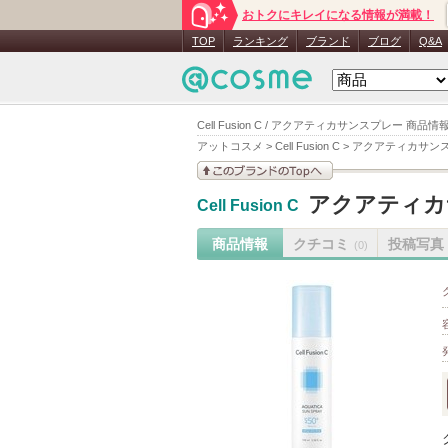
おトクにキレイになる情報が満載！
TOP
ランキング
ブランド
ブログ
Q&A
Cell Fusion C / アクアティカサンスプレー 商品情
アットコスメ
>
Cell Fusion C
>
アクアティカサン
このブランドの情報を
アクアティカ
Cell Fusion C
見る
商品情報
クチコミ
投稿写真
(0)