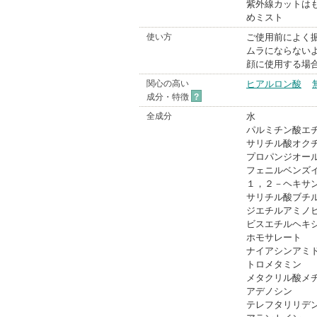
紫外線カットは
めミスト
使い方
ご使用前によく振
ムラにならない
顔に使用する場
関心の高い
ヒアルロン酸
成分・特徴
?
全成分
水
パルミチン酸エ
サリチル酸オク
プロパンジオー
フェニルベンズ
１，２－ヘキサ
サリチル酸ブチ
ジエチルアミノ
ビスエチルヘキ
ホモサレート
ナイアシンアミ
トロメタミン
メタクリル酸メ
アデノシン
テレフタリリデ