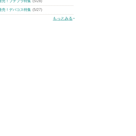
発売！プチプラ特集
(5/28)
発売！デパコス特集
(5/27)
もっとみる