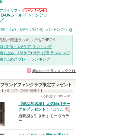
Ｂ
アスタリフト
アスタリフトか
D-UVシールド トーンアッ
/
らのお知らせが
プ
あります
焼け止め・UVケア(顔用) ランキングへ
商品の関連ランキングもCHECK！
焼け対策・UVケア ランキング
焼け止め・UVケア(ボディ用) ランキング
焼け止めスプレー ランキング
?
@cosmeのランキングとは
ブランドファンクラブ限定プレゼント
 1・9・17・24日 開催！】
(応募受付：8/1～8/8)
【現品20名様】人気No.1チー
クをプレゼント！
/ LoNLy
透明感を引き出すモーヴカラ
現
ー
品