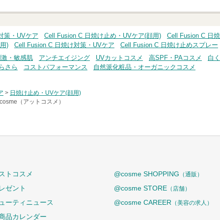
日焼け対策・UVケア
Cell Fusion C 日焼け止め・UVケア(顔用)
Cell Fusion 
用)
Cell Fusion C 日焼け対策・UVケア
Cell Fusion C 日焼け止めスプレー
刺激・敏感肌
アンチエイジング
UVカットコスメ
高SPF・PAコスメ
白
らさら
コストパフォーマンス
自然派化粧品・オーガニックコスメ
ア
>
日焼け止め・UVケア(顔用)
cosme（アットコスメ）
ストコスメ
@cosme SHOPPING
（通販）
レゼント
@cosme STORE
（店舗）
ューティニュース
@cosme CAREER
（美容の求人）
商品カレンダー