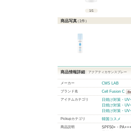
1
/
1
商品写真
（
1
件）
商品情報詳細
アクアティカサンスプレー
メーカー
CMS LAB
ブランド名
Cell Fusion C
Ce
アイテムカテゴリ
日焼け対策・UV
日焼け対策・UV
Br
日焼け対策・UV
Pickupカテゴリ
韓国コスメ
商品説明
SPF50+・PA++