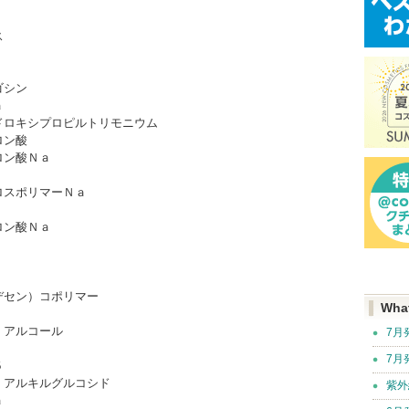
ス
ゴシン
ａ
ドロキシプロピルトリモニウム
ロン酸
ロン酸Ｎａ
ロスポリマーＮａ
ロン酸Ｎａ
デセン）コポリマー
Wha
）アルコール
7月
7月
５
）アルキルグルコシド
紫外
ａ