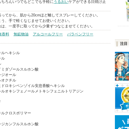
もちろんいつでもどこでも手軽に
うるおい
ケアができる日焼け止
ってから、肌から20cmほど離してスプレーしてください。
よう、手で軽くなじませてお使いください。
合は、一度手に取ってから少量ずつなじませてください。
無香料
無鉱物油
アルコールフリー
パラベンフリー
注目
チルヘキシル
チル
ル
イミダゾールスルホン酸
ンジオール
ルオクチル
ヒドロキシベンゾイル安息香酸ヘキシル
シルオキシフェノールメトキシフェニルトリアジン
ド
チルクロスポリマー
ンジカンフルスルホン酸