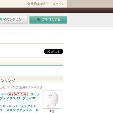
会員登録(無料)
ログイン
私のクチコミ
クチコミする
ランキング
止め・UVケア(顔用) ランキング
ジェノ
SK-II
/
SK-IIからのお
プティクス CC プライマー
知らせがありま
す
パーフェクトＵ
アネッサ
/
Ｖ スキンケアジェル Ｎ
1位