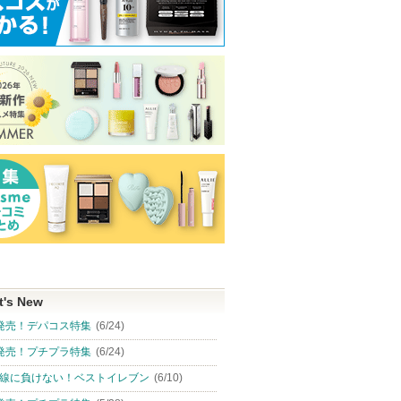
t's New
発売！デパコス特集
(6/24)
発売！プチプラ特集
(6/24)
線に負けない！ベストイレブン
(6/10)