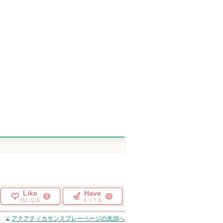
Like
Have
8
0
気になる
もってる
アクアティカサンスプレー
ページの先頭へ