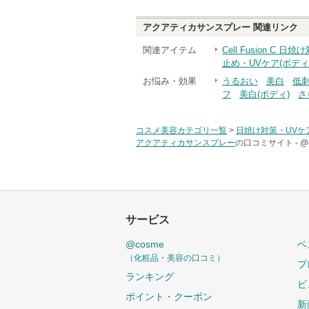
アクアティカサンスプレー
関連リンク
関連アイテム
Cell Fusion C 
止め・UVケア(ボディ
お悩み・効果
うるおい
美白
低
フ
美白(ボディ)
さ
コスメ美容カテゴリ一覧
>
日焼け対策・UVケ
アクアティカサンスプレー
の口コミサイト -
@
サービス
@cosme
ベ
（化粧品・美容の口コミ）
プ
ランキング
ビ
ポイント・クーポン
新