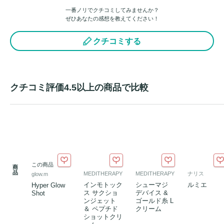
一番ノリでクチコミしてみませんか？
ぜひあなたの感想を教えてください！
クチコミする
クチコミ評価4.5以上の商品で比較
この商品
商
品
MEDITHERAPY
MEDITHERAPY
ナリス
glow.m
インモトック
シューマジ
ルミエ
Hyper Glow
ス サクショ
デバイス &
Shot
ンジェット
ゴールド糸 L
＆ ペプチド
クリーム
ショットクリ