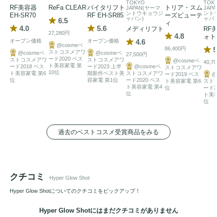
顔だけでなく、デコルテ・肩ラインまで整えるケアをお楽し
TOKYO
TOK
RF美容器
ReFa CLEAR
バイタリフト
トリア・スム
JAPAN(ヤーマ
JAP
ントウキョウジ
ント
EH-SR70
RF EH-SR85
ーズビューテ
ャパン)
ャパン
6.5
ィ
4.0
5.6
メディリフト
RF
27,280円
4.8
ォト
オープン価格
オープン価格
4.6
@cosmeベ
86,400円
5
ストコスメアワ
@cosmeベ
@cosmeベ
27,500円
ード2020 ベス
ストコスメアワ
ストコスメアワ
@cosmeベ
40,7
ト美容家電 第
ード2018 ベス
ード2023 上半
@cosmeベ
ストコスメアワ
10位
ト美容家電 第6
期新作ベスト美
ストコスメアワ
ード2019 ベス
@
位
容家電 第1位
ード2020 ベス
ト美容家電 第6
スト
ト美容家電 第4
位
ード2
位
ト美
位
過去のベストコスメ受賞商品をみる
クチコミ
Hyper Glow Shot
Hyper Glow Shotについてのクチコミをピックアップ！
Hyper Glow Shotにはまだクチコミがありません