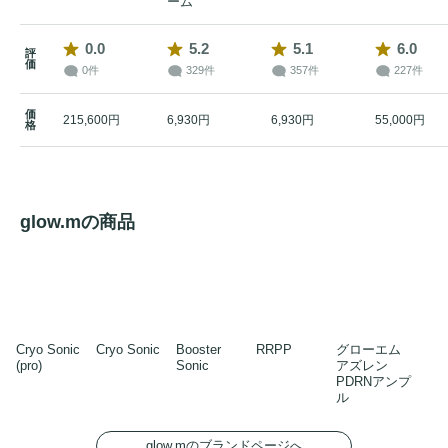
ーム
0.0
5.2
5.1
6.0
評
価
0件
329件
357件
227件
価
215,600円
6,930円
6,930円
55,000円
格
glow.mの商品
Cryo Sonic
Cryo Sonic
Booster
RRPP
グローエム
(pro)
Sonic
アズレン
PDRNアンプ
ル
glow.mのブランドページへ