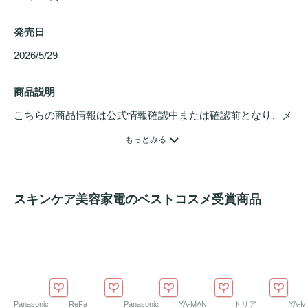
発売日
2026/5/29 
商品説明
こちらの商品情報は公式情報確認中または確認前となり、メ
ンバーさんによる登録を含みます。詳細は
こちら
もっとみる
エステ同様の周波数を再現し、韓国エステで行われるリフテ
ィングケアをご自宅でも。

スキンケア美容家電のベストコスメ受賞商品
たった１台で完成するハリ・ボリューム・ツヤ・浸透・ライ
ンケア。

HIFU・RF・EMS・EP・ガルバニックに、LED機能まで搭載
したオールインワンリフティングデバイス。

たるんで見える部位を
引き締め
、一層変わった輪郭へ。

Panasonic
ReFa
Panasonic
YA-MAN
トリア
YA-M